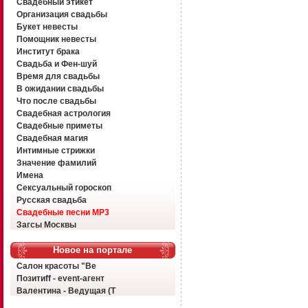
Свадебный этикет
Организация свадьбы
Букет невесты
Помощник невесты
Институт брака
Свадьба и Фен-шуй
Время для свадьбы
В ожидании свадьбы
Что после свадьбы
Свадебная астрология
Свадебные приметы
Свадебная магия
Интимные стрижки
Значение фамилий
Имена
Сексуальный гороскоп
Русская свадьба
Свадебные песни MP3
Загсы Москвы
Новое на портале
Салон красоты "Ве
Позитиff - event-агент
Валентина - Ведущая (Т