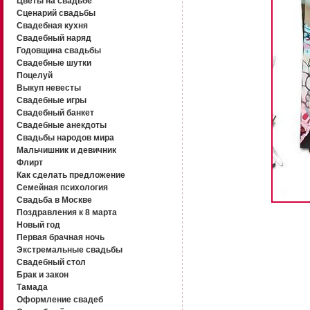
Цветы на свадьбе
Сценарий свадьбы
Свадебная кухня
Свадебный наряд
Годовщина свадьбы
Свадебные шутки
Поцелуй
Выкуп невесты
Свадебные игры
Свадебный банкет
Свадебные анекдоты
Свадьбы народов мира
Мальчишник и девичник
Флирт
Как сделать предложение
Семейная психология
Свадьба в Москве
Поздравления к 8 марта
Новый год
Первая брачная ночь
Экстремальные свадьбы
Свадебный стол
Брак и закон
Тамада
Оформление свадеб