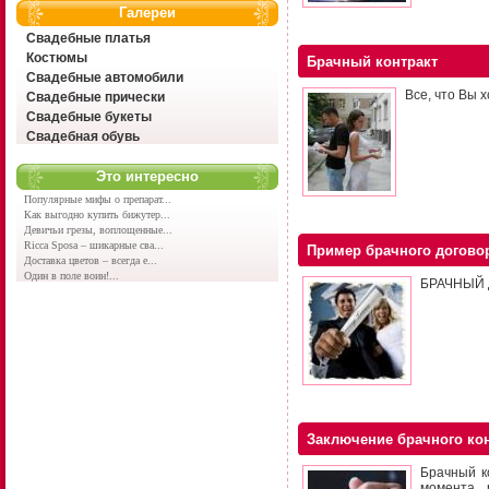
Галереи
Свадебные платья
Костюмы
Брачный контракт
Свадебные автомобили
Все, что Вы 
Свадебные прически
Свадебные букеты
Свадебная обувь
Это интересно
Популярные мифы о препарат...
Как выгодно купить бижутер...
Девичьи грезы, воплощенные...
Ricca Sposa – шикарные сва...
Пример брачного догово
Доставка цветов – всегда е...
Один в поле воин!...
БРАЧНЫЙ
Заключение брачного ко
Брачный к
момента 