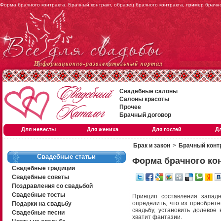
Форма брачного контракта. Брачный контракт, образец брачного контракта, пример брачн
Свадебные салоны
Салоны красоты
Прочее
Брачный договор
Для невесты
Для жениха
Для гостей
Д
Брак и закон
>
Брачный конт
Свадебные статьи
Форма брачного ко
Свадебные традиции
Свадебные советы
Поздравления со свадьбой
Свадебные тосты
Принцип составления запад
определить, что из приобрет
Подарки на свадьбу
свадьбу, установить долевое
Свадебные песни
хватит фантазии.