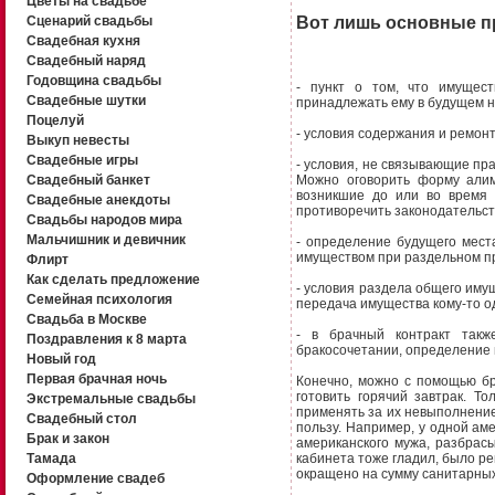
Цветы на свадьбе
Сценарий свадьбы
Вот лишь основные пр
Свадебная кухня
Свадебный наряд
Годовщина свадьбы
- пункт о том, что имущест
Свадебные шутки
принадлежать ему в будущем н
Поцелуй
- условия содержания и ремон
Выкуп невесты
Свадебные игры
- условия, не связывающие пр
Можно оговорить форму алиме
Свадебный банкет
возникшие до или во время 
Свадебные анекдоты
противоречить законодательст
Свадьбы народов мира
Мальчишник и девичник
- определение будущего мест
имуществом при раздельном п
Флирт
Как сделать предложение
- условия раздела общего имущ
Семейная психология
передача имущества кому-то од
Свадьба в Москве
- в брачный контракт так
Поздравления к 8 марта
бракосочетании, определение и
Новый год
Первая брачная ночь
Конечно, можно с помощью бр
готовить горячий завтрак. Т
Экстремальные свадьбы
применять за их невыполнение
Свадебный стол
пользу. Например, у одной ам
Брак и закон
американского мужа, разбрас
кабинета тоже гладил, было ре
Тамада
окращено на сумму санитарных
Оформление свадеб