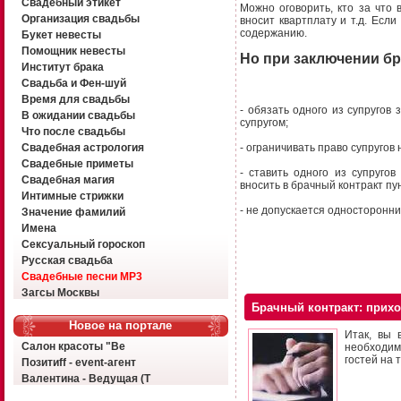
Свадебный этикет
Можно оговорить, кто за что 
Организация свадьбы
вносит квартплату и т.д. Есл
содержанию.
Букет невесты
Помощник невесты
Но при заключении бр
Институт брака
Свадьба и Фен-шуй
Время для свадьбы
- обязать одного из супруго
В ожидании свадьбы
супругом;
Что после свадьбы
Свадебная астрология
- ограничивать право супругов
Свадебные приметы
- ставить одного из супруго
Свадебная магия
вносить в брачный контракт пун
Интимные стрижки
- не допускается односторонни
Значение фамилий
Имена
Сексуальный гороскоп
Русская свадьба
Свадебные песни MP3
Загсы Москвы
Брачный контракт: прих
Новое на портале
Итак, вы 
Салон красоты "Ве
необходим
гостей на 
Позитиff - event-агент
Валентина - Ведущая (Т