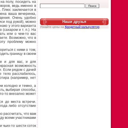
 на полу, посидеть на
воров, ведь именно в
. Плюс заключается в
лена ваша вечеринка,
ждения. Очень удобно
Наши друзья
си под рукой), можно
нако у этого варианта
Узнайте цены на
Кредитный калькулятор
.
(сахаром и т. п.). На
ать или о чем-то вас
аете. Возможно, что в
эту проблему можно
ориться с ними о том,
одить границу в своем
е и для вас, и для
екрасная возможность
е. Если рядом с дачей
е тело расслабилось,
ртира (например, нет
ом холодно и темно, а
ть, выбирая способы,
кто-то внезапно может
ся до места встречи.
года либо отсутствие
о рассчитать, что вам
жду всеми участниками
и чьих-то шести соток