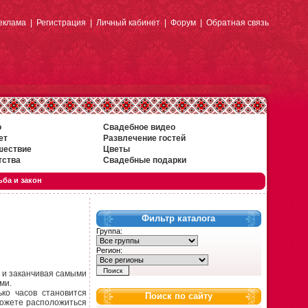
еклама
|
Регистрация
|
Личный кабинет
|
Форум
|
Обратная связь
о
Свадебное видео
ет
Развлечение гостей
шествие
Цветы
тства
Свадебные подарки
ба и закон
Фильтр каталога
Группа:
Регион:
х и заканчивая самыми
ми.
ко часов становится
Поиск по сайту
 можете расположиться