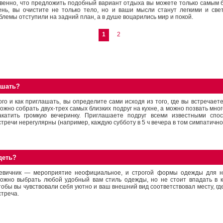
твенно, что предложить подобный вариант отдыха вы можете только самым б
нь, вы очистите не только тело, но и ваши мысли станут легкими и све
облемы отступили на задний план, а в душе воцарились мир и покой.
1
2
ашать?
ого и как приглашать, вы определите сами исходя из того, где вы встречаете
ожно собрать двух-трех самых близких подруг на кухне, а можно позвать мно
акатить громкую вечеринку. Приглашаете подруг всеми известными спо
стречи нерегулярны (например, каждую субботу в 5 ч вечера в том симпатично
деть?
евичник — мероприятие неофициальное, и строгой формы одежды для не
ожно выбрать любой удобный вам стиль одежды, но не стоит впадать в к
тобы вы чувствовали себя уютно и ваш внешний вид соответствовал месту, г
стреча.