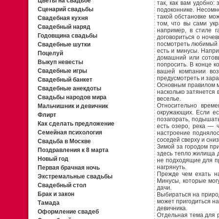
Цветы на свадьбе
так, как вам удобно:
Сценарий свадьбы
подоконнике. Несомн
такой обстановке мо
Свадебная кухня
том, что вы сами укр
Свадебный наряд
например, в стиле г
Годовщина свадьбы
договориться о ночев
посмотреть любимый ф
Свадебные шутки
есть и минусы. Напри
Поцелуй
домашний или сотовы
Выкуп невесты
попросить. В конце к
Свадебные игры
вашей компании воз
предусмотреть и зара
Свадебный банкет
Основным правилом мо
Свадебные анекдоты
насколько затянется 
Свадьбы народов мира
веселье.
Относительно време
Мальчишник и девичник
окружающих. Если ес
Флирт
позагорать, подышать
Как сделать предложение
есть озеро, река — 
Семейная психология
настроение поднялос
соседей сверху и сни
Свадьба в Москве
Зимой за городом при
Поздравления к 8 марта
здесь тепло жилища 
Новый год
не подходящие для пр
нагрянуть.
Первая брачная ночь
Прежде чем ехать на
Экстремальные свадьбы
Минусы, которые мог
Свадебный стол
дачи.
Брак и закон
Выбираться на природ
может пригодиться на
Тамада
девичника.
Оформление свадеб
Отдельная тема для р