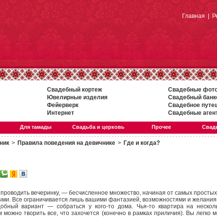
Главная
|
Р
Свадебный кортеж
Свадебные фот
Ювелирные изделия
Свадебный банк
Фейерверк
Свадебное путе
Интернет
Свадебные аген
Для тамады
Свадьба и церковь
Прочее
Свадь
ник
>
Правила поведения на девичнике
>
Где и когда?
 проводить вечеринку, — бесчисленное множество, начиная от самых просты
ми. Все ограничивается лишь вашими фантазией, возможностями и желания
бный вариант — собраться у кого-то дома. Чья-то квартира на несколь
м можно творить все, что захочется (конечно в рамках приличия). Вы легко