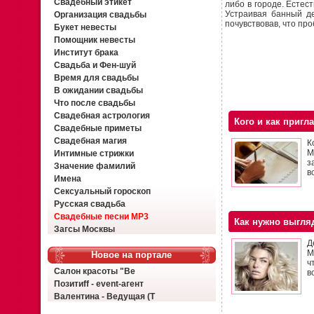
Свадебный этикет
либо в городе. Естес
Устраивая банный де
Организация свадьбы
почувствовав, что пр
Букет невесты
Помощник невесты
Институт брака
Свадьба и Фен-шуй
Время для свадьбы
В ожидании свадьбы
Что после свадьбы
Свадебная астрология
Кого и как пригл
Свадебные приметы
Свадебная магия
К
М
Интимные стрижки
з
Значение фамилий
в
Имена
Сексуальный гороскоп
Русская свадьба
Свадебные песни MP3
Как нужно выгля
Загсы Москвы
Д
М
Новое на портале
ч
Салон красоты "Ве
в
Позитиff - event-агент
Валентина - Ведущая (Т