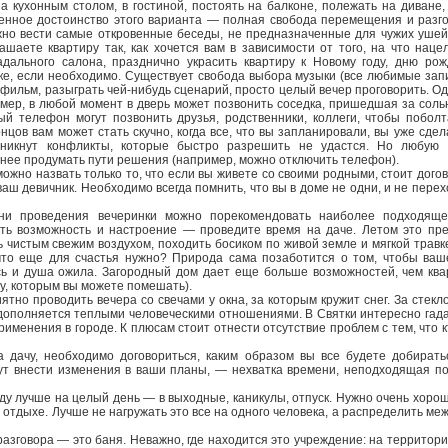
 за кухонным столом, в гостиной, постоять на балконе, полежать на диване,
енное достоинство этого варианта — полная свобода перемещения и разго
жно вести самые откровенные беседы, не предназначенные для чужих ушей
ашаете квартиру так, как хочется вам в зависимости от того, на что наце
адального салона, празднично украсить квартиру к Новому году, дню ро
ке, если необходимо. Существует свобода выбора музыки (все любимые запи
ильм, разыграть чей-нибудь сценарий, просто целый вечер проговорить. Од
мер, в любой момент в дверь может позвонить соседка, пришедшая за солью 
й телефон могут позвонить друзья, родственники, коллеги, чтобы поболт
онцов вам может стать скучно, когда все, что вы запланировали, вы уже сдел
никнут конфликты, которые быстро разрешить не удастся. Но любую 
нее продумать пути решения (например, можно отключить телефон).
жно назвать только то, что если вы живете со своими родными, стоит догов
ваш девичник. Необходимо всегда помнить, что вы в доме не одни, и не перех
ни проведения вечеринки можно порекомендовать наиболее подходяще
ть возможность и настроение — проведите время на даче. Летом это пр
 чистым свежим воздухом, походить босиком по живой земле и мягкой травк
что еще для счастья нужно? Природа сама позаботится о том, чтобы ваш
ь и душа ожила. Загородный дом дает еще больше возможностей, чем ква
зу, которым вы можете помешать).
ятно проводить вечера со свечами у окна, за которым кружит снег. За стекл
дополняется теплыми человеческими отношениями. В Святки интересно гада
именения в городе. К плюсам стоит отнести отсутствие проблем с тем, что 
 дачу, необходимо договориться, каким образом вы все будете добирать
ут внести изменения в ваши планы, — нехватка времени, неподходящая по
у лучше на целый день — в выходные, каникулы, отпуск. Нужно очень хорош
 отдыхе. Лучше не нагружать это все на одного человека, а распределить ме
азговора — это баня. Неважно, где находится это учреждение: на территори