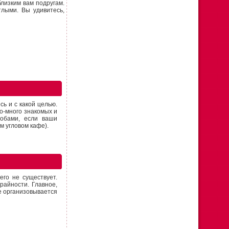
лизким вам подругам.
тлыми. Вы удивитесь,
сь и с какой целью.
го-много знакомых и
собами, если ваши
м угловом кафе).
го не существует.
райности. Главное,
де организовывается