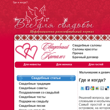
Где и когда?.
Свадебные салоны
Салоны красоты
Прочее
Брачный договор
Для невесты
Для жениха
Для гостей
Мальчишник и девич
Свадебные статьи
Где и когда?
Свадебные традиции
Свадебные советы
Поздравления со свадьбой
Свадебные тосты
Решений вопроса, где
сложными и необычны
Подарки на свадьбу
Самый простой и удо
Свадебные песни
островком, на которо