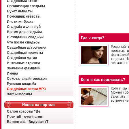
Свадебный этикет
Организация свадьбы
Букет невесты
Помощник невесты
Институт брака
Свадьба и Фен-шуй
Время для свадьбы
В ожидании свадьбы
Где и когда?
Что после свадьбы
Решений в
Свадебная астрология
простых 
Свадебные приметы
фантазией
Свадебная магия
то дома. Ч
что захоче
Интимные стрижки
Значение фамилий
Имена
Сексуальный гороскоп
Кого и как приглашать?
Русская свадьба
Кого и как
Свадебные песни MP3
Можно собр
Загсы Москвы
закатить 
встречи не
Новое на портале
Салон красоты "Ве
Позитиff - event-агент
Валентина - Ведущая (Т