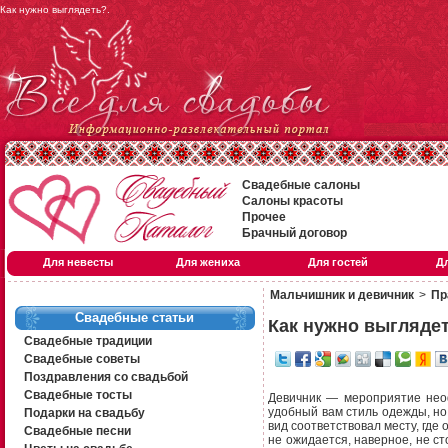
Как нужно выглядеть?.
Свадебные салоны
Салоны красоты
Прочее
Брачный договор
Для невесты
Для жениха
Для гостей
Д
Мальчишник и девичник
>
Пр
Свадебные статьи
Как нужно выгляде
Свадебные традиции
Свадебные советы
Поздравления со свадьбой
Свадебные тосты
Девичник — мероприятие нео
удобный вам стиль одежды, но 
Подарки на свадьбу
вид соответствовал месту, где
Свадебные песни
не ожидается, наверное, не ст