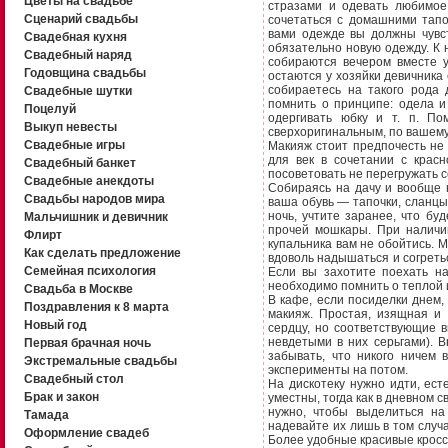
Цветы на свадьбе
стразами и одевать любимое
Сценарий свадьбы
сочетаться с домашними тапо
вами одежде вы должны чувс
Свадебная кухня
обязательно новую одежду. К
Свадебный наряд
собираются вечером вместе у
Годовщина свадьбы
остаются у хозяйки девичника
собираетесь на такого рода 
Свадебные шутки
помнить о принципе: одела и
Поцелуй
одергивать юбку и т. п. По
Выкуп невесты
сверхоригинальным, по вашем
Свадебные игры
Макияж стоит предпочесть не
для век в сочетании с крас
Свадебный банкет
посоветовать не перегружать с
Свадебные анекдоты
Собираясь на дачу и вообще 
Свадьбы народов мира
ваша обувь — тапочки, сланцы,
ночь, учтите заранее, что бу
Мальчишник и девичник
прочей мошкары. При наличии
Флирт
купальника вам не обойтись. 
Как сделать предложение
вдоволь надышаться и согреть
Семейная психология
Если вы захотите поехать на
необходимо помнить о теплой 
Свадьба в Москве
В кафе, если посиделки днем,
Поздравления к 8 марта
макияж. Простая, изящная и
Новый год
сердцу, но соответствующие 
невдетыми в них серьгами). 
Первая брачная ночь
забывать, что никого ничем 
Экстремальные свадьбы
эксперименты на потом.
Свадебный стол
На дискотеку нужно идти, ест
Брак и закон
уместны, тогда как в дневном 
нужно, чтобы выделиться н
Тамада
надевайте их лишь в том случ
Оформление свадеб
Более удобные красивые кроссо