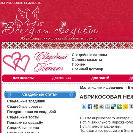
АБРИКОСОВАЯ НЕЖНОСТЬ.
Свадебные салоны
Салоны красоты
Прочее
Брачный договор
Для невесты
Для жениха
Для гостей
Д
Мальчишник и девичник
>
Бл
Свадебные статьи
АБРИКОСОВАЯ НЕ
Свадебные традиции
Свадебные советы
Поздравления со свадьбой
Свадебные тосты
150 мл абрикосового нектара;
1 ст. л. ванильного мороженого;
Подарки на свадьбу
1 ст. л. мякоти маракуйи.
Свадебные песни
Положите все продукты в блен