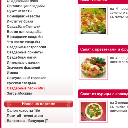
Свадебный этикет
Организация свадьбы
на 4 порц
Букет невесты
зеленого с
Помощник невесты
ст. ложки с
Институт брака
Свадьба и Фен-шуй
Время для свадьбы
В ожидании свадьбы
Что после свадьбы
Свадебная астрология
Салат с креветками и фр
Свадебные приметы
Свадебная магия
на 4 порц
листья зел
Интимные стрижки
Значение фамилий
Имена
Сексуальный гороскоп
Русская свадьба
Свадебные песни MP3
Загсы Москвы
Салат из курицы с авока
на 2 порци
Новое на портале
ст. ложки
Салон красоты "Ве
лимонный 1
Позитиff - event-агент
Валентина - Ведущая (Т