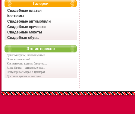
Галереи
Свадебные платья
Костюмы
Свадебные автомобили
Свадебные прически
Свадебные букеты
Свадебная обувь
Это интересно
Девичьи грезы, воплощенные...
Один в поле воин!...
Как выгодно купить бижутер...
Ricca Sposa – шикарные сва...
Популярные мифы о препарат...
Доставка цветов – всегда е...