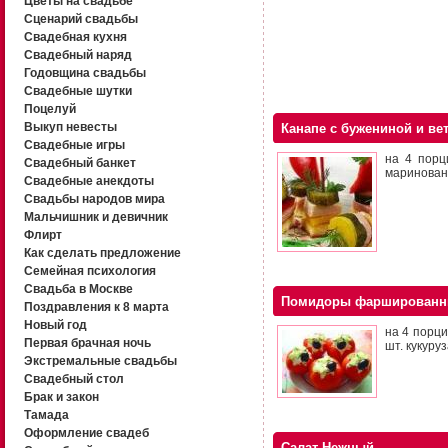
Цветы на свадьбе
Сценарий свадьбы
Свадебная кухня
Свадебный наряд
Годовщина свадьбы
Свадебные шутки
Поцелуй
Выкуп невесты
Канапе с бужениной и ве
Свадебные игры
на 4 порц
Свадебный банкет
маринованн
Свадебные анекдоты
Свадьбы народов мира
Мальчишник и девичник
Флирт
Как сделать предложение
Семейная психология
Свадьба в Москве
Помидоры фарширован
Поздравления к 8 марта
Новый год
на 4 порци
Первая брачная ночь
шт. кукуру
Экстремальные свадьбы
Свадебный стол
Брак и закон
Тамада
Оформление свадеб
Салат Нежный