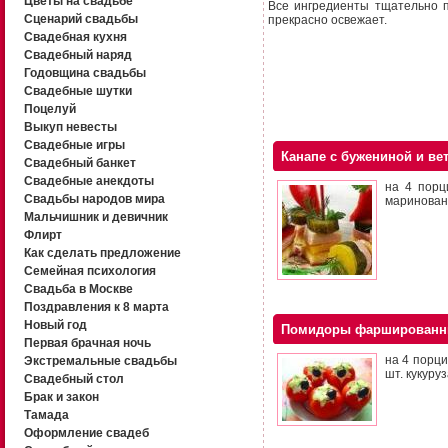
Цветы на свадьбе
Все ингредиенты тщательно п
Сценарий свадьбы
прекрасно освежает.
Свадебная кухня
Свадебный наряд
Годовщина свадьбы
Свадебные шутки
Поцелуй
Выкуп невесты
Свадебные игры
Канапе с бужениной и ве
Свадебный банкет
Свадебные анекдоты
на 4 порц
Свадьбы народов мира
маринованн
Мальчишник и девичник
Флирт
Как сделать предложение
Семейная психология
Свадьба в Москве
Поздравления к 8 марта
Новый год
Помидоры фарширован
Первая брачная ночь
на 4 порци
Экстремальные свадьбы
шт. кукуру
Свадебный стол
Брак и закон
Тамада
Оформление свадеб