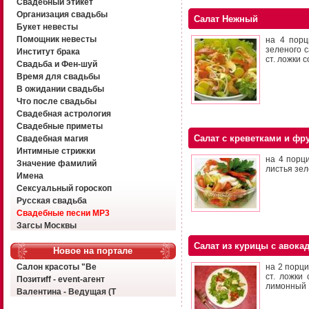
Свадебный этикет
Организация свадьбы
Салат Нежный
Букет невесты
Помощник невесты
на 4 порц
зеленого с
Институт брака
ст. ложки с
Свадьба и Фен-шуй
Время для свадьбы
В ожидании свадьбы
Что после свадьбы
Свадебная астрология
Свадебные приметы
Салат с креветками и фр
Свадебная магия
Интимные стрижки
на 4 порц
Значение фамилий
листья зел
Имена
Сексуальный гороскоп
Русская свадьба
Свадебные песни MP3
Загсы Москвы
Салат из курицы с авока
Новое на портале
Салон красоты "Ве
на 2 порци
ст. ложки
Позитиff - event-агент
лимонный 1
Валентина - Ведущая (Т