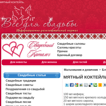
МЯТНЫЙ КОКТЕЙЛЬ.
Свадебные салоны
Салоны красоты
Прочее
Брачный договор
Для невесты
Для жениха
Для гостей
Д
Мальчишник и девичник
>
Бл
Свадебные статьи
МЯТНЫЙ КОКТЕЙЛ
Свадебные традиции
Свадебные советы
Поздравления со свадьбой
Свадебные тосты
100 мл кефира;
150 мл мятного крепкого холод
Подарки на свадьбу
20 мл мятного сиропа;
Свадебные песни
1 шарик шоколадного морожено