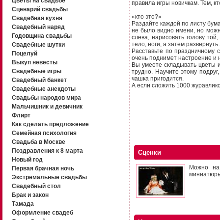
Цветы на свадьбе
правила игры новичкам. Тем, к
Сценарий свадьбы
«кто это?»
Свадебная кухня
Раздайте каждой по листу бумаг
Свадебный наряд
не было видно имени, но можн
Годовщина свадьбы
слева, нарисовать голову той
тело, ноги, а затем развернуть
Свадебные шутки
Расставьте по праздничному 
Поцелуй
очень поднимет настроение и 
Выкуп невесты
Вы умеете складывать цветы 
Свадебные игры
трудно. Научите этому подруг
чашка пригодится.
Свадебный банкет
А если сложить 1000 журавлико
Свадебные анекдоты
Свадьбы народов мира
Мальчишник и девичник
Флирт
Как сделать предложение
Семейная психология
Свадьба в Москве
Поздравления к 8 марта
Сценки
Новый год
Можно на
Первая брачная ночь
миниатюры 
Экстремальные свадьбы
Свадебный стол
Брак и закон
Тамада
Оформление свадеб