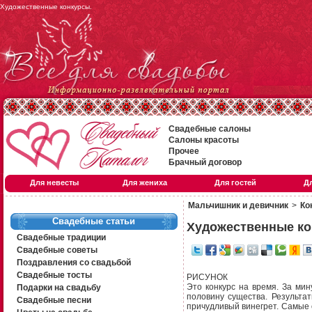
Художественные конкурсы.
Свадебные салоны
Салоны красоты
Прочее
Брачный договор
Для невесты
Для жениха
Для гостей
Д
Мальчишник и девичник
>
Ко
Свадебные статьи
Художественные к
Свадебные традиции
Свадебные советы
Поздравления со свадьбой
Свадебные тосты
РИСУНОК
Это конкурс на время. За ми
Подарки на свадьбу
половину существа. Результат
Свадебные песни
причудливый винегрет. Самые 