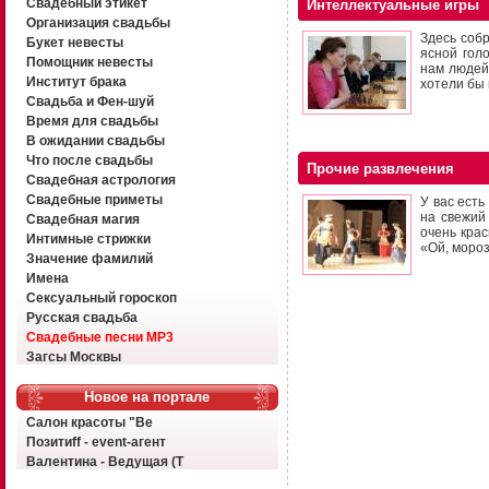
Свадебный этикет
Интеллектуальные игры
Организация свадьбы
Здесь собр
Букет невесты
ясной гол
Помощник невесты
нам людей?
Институт брака
хотели бы
Свадьба и Фен-шуй
Время для свадьбы
В ожидании свадьбы
Что после свадьбы
Прочие развлечения
Свадебная астрология
Свадебные приметы
У вас есть
на свежий
Свадебная магия
очень крас
Интимные стрижки
«Ой, мороз
Значение фамилий
Имена
Сексуальный гороскоп
Русская свадьба
Свадебные песни MP3
Загсы Москвы
Новое на портале
Салон красоты "Ве
Позитиff - event-агент
Валентина - Ведущая (Т