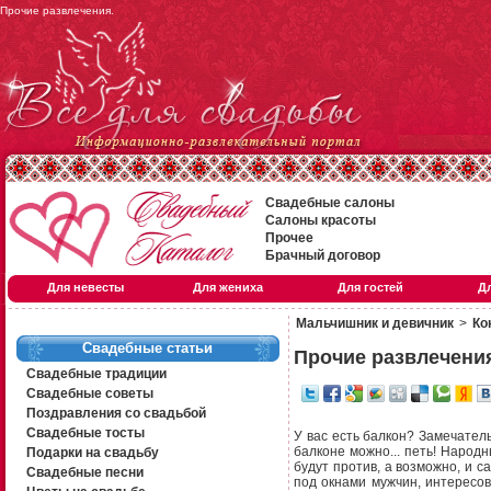
Прочие развлечения.
Свадебные салоны
Салоны красоты
Прочее
Брачный договор
Для невесты
Для жениха
Для гостей
Д
Мальчишник и девичник
>
Ко
Свадебные статьи
Прочие развлечени
Свадебные традиции
Свадебные советы
Поздравления со свадьбой
Свадебные тосты
У вас есть балкон? Замечатель
балконе можно... петь! Народн
Подарки на свадьбу
будут против, а возможно, и с
Свадебные песни
под окнами мужчин, интересов