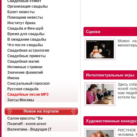
Свадебный этикет
Организация свадьбы
Букет невесты
Помощник невесты
Институт брака
Свадьба и Фен-шуй
Сценки
Время для свадьбы
В ожидании свадьбы
Можно на
Что после свадьбы
миниатюры 
Свадебная астрология
Свадебные приметы
Свадебная магия
Интимные стрижки
Значение фамилий
Интеллектуальные игры
Имена
Сексуальный гороскоп
Здесь собр
ясной гол
Русская свадьба
нам людей?
Свадебные песни MP3
хотели бы
Загсы Москвы
Новое на портале
Салон красоты "Ве
Художественные конкур
Позитиff - event-агент
Валентина - Ведущая (Т
РИСУНОК Э
человека. 