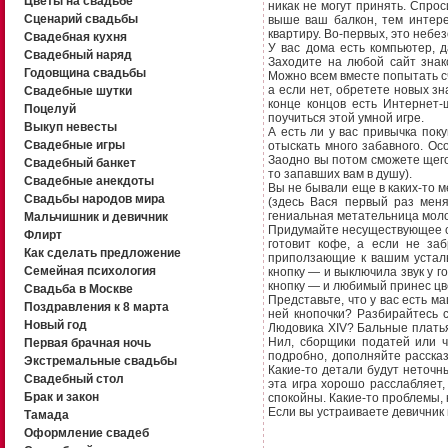
Цветы на свадьбе
никак не могут принять. Спро
Сценарий свадьбы
выше ваш балкон, тем интер
квартиру. Во-первых, это небез
Свадебная кухня
У вас дома есть компьютер, 
Свадебный наряд
Заходите на любой сайт знак
Годовщина свадьбы
Можно всем вместе попытать сч
а если нет, обретете новых зн
Свадебные шутки
конце концов есть Интернет-
Поцелуй
поучиться этой умной игре.
Выкуп невесты
А есть ли у вас привычка пок
Свадебные игры
отыскать много забавного. Осо
Заодно вы потом сможете щего
Свадебный банкет
то запавших вам в душу).
Свадебные анекдоты
Вы не бывали еще в каких-то 
Свадьбы народов мира
(здесь Вася первый раз меня
гениальная метательница моло
Мальчишник и девичник
Придумайте несуществующее со
Флирт
готовит кофе, а если не заб
Как сделать предложение
приползающие к вашим устал
Семейная психология
кнопку — и выключила звук у г
кнопку — и любимый принес цве
Свадьба в Москве
Представьте, что у вас есть м
Поздравления к 8 марта
ней кнопочки? Разбирайтесь с
Новый год
Людовика XIV? Бальные платья
Нил, сборщики податей или ч
Первая брачная ночь
подробно, дополняйте рассказ
Экстремальные свадьбы
Какие-то детали будут неточны
Свадебный стол
эта игра хорошо расслабляет
Брак и закон
спокойны. Какие-то проблемы, 
Если вы устраиваете девичник
Тамада
Оформление свадеб