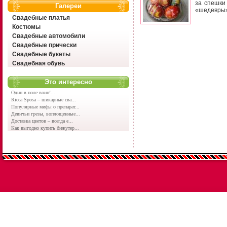
за спешки
Галереи
«шедевры»
Свадебные платья
Костюмы
Свадебные автомобили
Свадебные прически
Свадебные букеты
Свадебная обувь
Это интересно
Один в поле воин!...
Ricca Sposa – шикарные сва...
Популярные мифы о препарат...
Девичьи грезы, воплощенные...
Доставка цветов – всегда е...
Как выгодно купить бижутер...