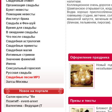
Свадебный этикет
напиткам.
Коллекционное очень дорогое ви
Организация свадьбы
Шампанское открывается, когд
Букет невесты
Водка хорошо приспособлена 
Помощник невесты
говяжьему студню, ветчине, со
Институт брака
квашеной капусте, моченым 
(блинам, пельменям, пирогам).
Свадьба и Фен-шуй
Время для свадьбы
В ожидании свадьбы
Что после свадьбы
Свадебная астрология
Свадебные приметы
Свадебная магия
Интимные стрижки
Оформление праздника
Значение фамилий
Имена
Новый го
Сексуальный гороскоп
незабывае
Русская свадьба
Свадебные песни MP3
Загсы Москвы
Новое на портале
Салон красоты "Ве
Призы и тексты
Позитиff - event-агент
Валентина - Ведущая (Т
Блокнот Дл
воздух, То