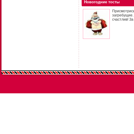
Новогодние тосты
Присмотрись
загребущие.
счастлив! За