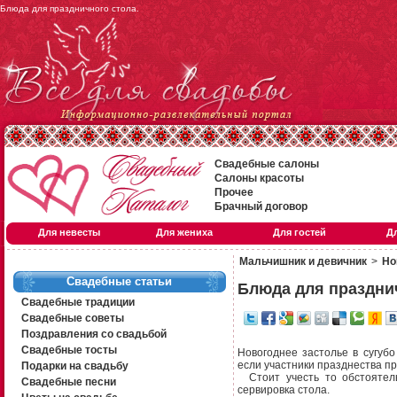
Блюда для праздничного стола.
Свадебные салоны
Салоны красоты
Прочее
Брачный договор
Для невесты
Для жениха
Для гостей
Д
Мальчишник и девичник
>
Но
Свадебные статьи
Блюда для праздни
Свадебные традиции
Свадебные советы
Поздравления со свадьбой
Свадебные тосты
Новогоднее застолье в сугуб
если участники празднества п
Подарки на свадьбу
Стоит учесть то обстоятель
Свадебные песни
сервировка стола.