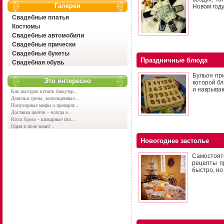
Галереи
Новом год
Свадебные платья
Костюмы
Свадебные автомобили
Свадебные прически
Свадебные букеты
Праздничные блюда
Свадебная обувь
Бульон при
Это интересно
которой бл
и накрыва
Как выгодно купить бижутер...
Девичьи грезы, воплощенные...
Популярные мифы о препарат...
Доставка цветов – всегда е...
Ricca Sposa – шикарные сва...
Один в поле воин!...
Новогоднее застолье
Самостоят
рецепты пр
быстро, но