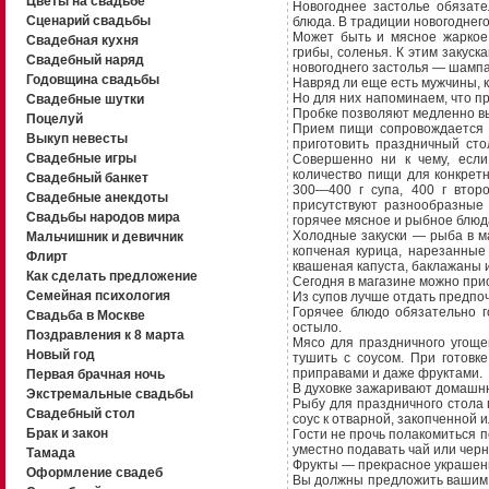
Цветы на свадьбе
Новогоднее застолье обязат
Сценарий свадьбы
блюда. В традиции новогоднег
Может быть и мясное жаркое,
Свадебная кухня
грибы, соленья. К этим закуск
Свадебный наряд
новогоднего застолья — шампа
Годовщина свадьбы
Навряд ли еще есть мужчины, 
Но для них напоминаем, что п
Свадебные шутки
Пробке позволяют медленно в
Поцелуй
Прием пищи сопровождается 
Выкуп невесты
приготовить праздничный сто
Свадебные игры
Совершенно ни к чему, если
количество пищи для конкрет
Свадебный банкет
300—400 г супа, 400 г втор
Свадебные анекдоты
присутствуют разнообразные
Свадьбы народов мира
горячее мясное и рыбное блюда
Холодные закуски — рыба в ма
Мальчишник и девичник
копченая курица, нарезанные
Флирт
квашеная капуста, баклажаны 
Как сделать предложение
Сегодня в магазине можно прио
Семейная психология
Из супов лучше отдать предпо
Горячее блюдо обязательно г
Свадьба в Москве
остыло.
Поздравления к 8 марта
Мясо для праздничного угоще
Новый год
тушить с соусом. При готов
приправами и даже фруктами.
Первая брачная ночь
В духовке зажаривают домашню
Экстремальные свадьбы
Рыбу для праздничного стола 
Свадебный стол
соус к отварной, закопченной 
Брак и закон
Гости не прочь полакомиться
уместно подавать чай или чер
Тамада
Фрукты — прекрасное украшен
Оформление свадеб
Вы должны предложить вашим г