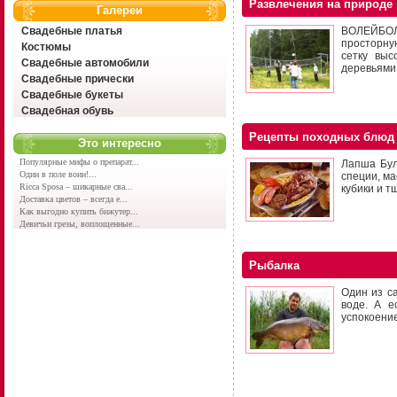
Развлечения на природе
Галереи
Свадебные платья
ВОЛЕЙБОЛ 
просторну
Костюмы
сетку выс
Свадебные автомобили
деревьями 
Свадебные прически
Свадебные букеты
Свадебная обувь
Рецепты походных блюд
Это интересно
Популярные мифы о препарат...
Лапша Бул
Один в поле воин!...
специи, ма
Ricca Sposa – шикарные сва...
кубики и 
Доставка цветов – всегда е...
Как выгодно купить бижутер...
Девичьи грезы, воплощенные...
Рыбалка
Один из с
воде. А е
успокоение