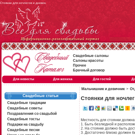
Стоянки для ночлегов и дневок.
Свадебные салоны
Салоны красоты
Прочее
Брачный договор
Для невесты
Для жениха
Для гостей
Д
Мальчишник и девичник
>
От
Свадебные статьи
Стоянки для ночлег
Свадебные традиции
Свадебные советы
Поздравления со свадьбой
Свадебные тосты
Местность для стоянки должна
1. Быть безлюдной и располож
Подарки на свадьбу
2. На стоянке должно быть дос
Свадебные песни
3. Достаточно близко должен бы