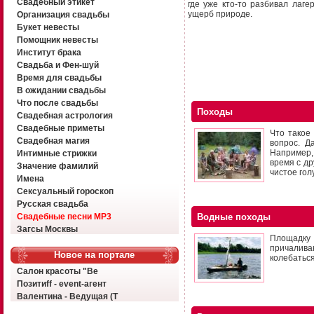
Свадебный этикет
где уже кто-то разбивал лаг
ущерб природе.
Организация свадьбы
Букет невесты
Помощник невесты
Институт брака
Свадьба и Фен-шуй
Время для свадьбы
В ожидании свадьбы
Что после свадьбы
Походы
Свадебная астрология
Свадебные приметы
Что такое
Свадебная магия
вопрос. Д
Например, 
Интимные стрижки
время с др
Значение фамилий
чистое гол
Имена
Сексуальный гороскоп
Русская свадьба
Свадебные песни MP3
Водные походы
Загсы Москвы
Площадку 
причалива
Новое на портале
колебаться
Салон красоты "Ве
Позитиff - event-агент
Валентина - Ведущая (Т