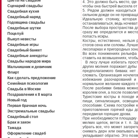
Цветы на свадьбе
4. Это должно быть место, где
Сценарий свадьбы
чтобы она быстрей высохла от 
5. Рядом должен находиться 
Свадебная кухня
сильном дожде он не превраща
Свадебный наряд
Идеальную стоянку, котора
Годовщина свадьбы
останавливаться, ведь ночеват
После выбора пространства для
Свадебные шутки
сразу же определится и место
Поцелуй
попасть искры.
Выкуп невесты
Костры, естественно, нельзя 
Свадебные игры
стогов сена или соломы. Лучше 
лесопарках и пригородных зона
Свадебный банкет
Во всех понижениях рельефа 
Свадебные анекдоты
ставить на возвышениях, чтобы
Свадьбы народов мира
В лесу лучше избегать прост
других молния поражает дубы 
Мальчишник и девичник
предполагаемого бивака: нет
Флирт
сломать. Организация ночлегов
Как сделать предложение
избежание разочарований и
Семейная психология
нормальное желание каждого т
После разбивки бивака можно
Свадьба в Москве
королем огня, а после позволи
Поздравления к 8 марта
Туристские костры в походе 
Новый год
пищи, сигнализация, освеще
способами. Схема постройки к
Первая брачная ночь
приготовления горячей еды д
Экстремальные свадьбы
передвигая горящие дрова.
Свадебный стол
При необходимости площадку п
Брак и закон
мелких щепок, веток и т. п. 
убрать все, что может загоре
Тамада
снимать дерн или окапывать ко
Оформление свадеб
укладывают обратно. Это позв