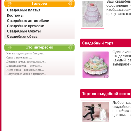
Ваш свадебный
Галереи
оформление ч
изображающи
Свадебные платья
присутство ват
Костюмы
Свадебные автомобили
Свадебные прически
Свадебные букеты
Свадебная обувь
Свадебный торт
Это интересно
Один очен
Как выгодно купить бижутер...
Он должен
Один в поле воин!...
Каждый св
Девичьи грезы, воплощенные...
выбирают 
Доставка цветов – всегда е...
Ricca Sposa – шикарные сва...
Популярные мифы о препарат...
Торт со съедобной фото
Любое сва
свадебного
не обяза
цветами, л