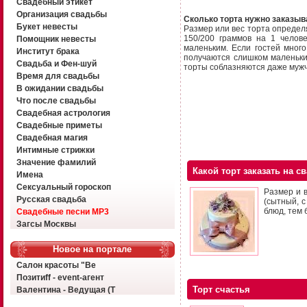
Свадебный этикет
Организация свадьбы
Сколько торта нужно заказыв
Букет невесты
Размер или вес торта определя
150/200 граммов на 1 челове
Помощник невесты
маленьким. Если гостей много,
Институт брака
получаются слишком маленьким
Свадьба и Фен-шуй
торты соблазняются даже мужч
Время для свадьбы
В ожидании свадьбы
Что после свадьбы
Свадебная астрология
Свадебные приметы
Свадебная магия
Интимные стрижки
Значение фамилий
Какой торт заказать на с
Имена
Сексуальный гороскоп
Размер и в
Русская свадьба
(сытный, с
блюд, тем 
Свадебные песни MP3
Загсы Москвы
Новое на портале
Салон красоты "Ве
Позитиff - event-агент
Торт счастья
Валентина - Ведущая (Т