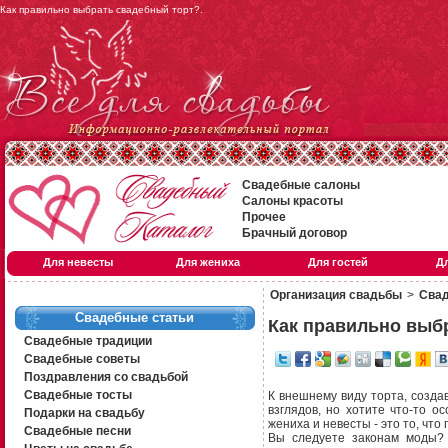
Как правильно выбрать свадебный торт?.
Свадебные салоны
Салоны красоты
Прочее
Брачный договор
Для невесты
Для жениха
Для гостей
Д
Организация свадьбы
>
Свад
Свадебные статьи
Как правильно выб
Свадебные традиции
Свадебные советы
Поздравления со свадьбой
Свадебные тосты
К внешнему виду торта, созда
взглядов, но хотите что-то 
Подарки на свадьбу
жениха и невесты - это то, что
Свадебные песни
Вы следуете законам моды? 