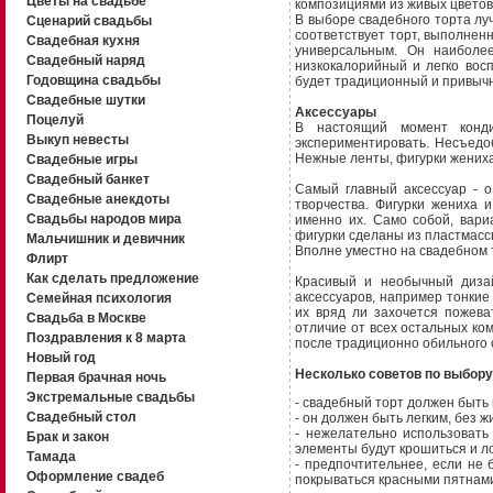
Цветы на свадьбе
композициями из живых цветов
В выборе свадебного торта луч
Сценарий свадьбы
соответствует торт, выполненн
Свадебная кухня
универсальным. Он наиболе
Свадебный наряд
низкокалорийный и легко во
Годовщина свадьбы
будет традиционный и привыч
Свадебные шутки
Аксессуары
Поцелуй
В настоящий момент конди
Выкуп невесты
экспериментировать. Несъедо
Нежные ленты, фигурки жениха
Свадебные игры
Свадебный банкет
Самый главный аксессуар - 
Свадебные анекдоты
творчества. Фигурки жениха 
Свадьбы народов мира
именно их. Само собой, вари
фигурки сделаны из пластмасс
Мальчишник и девичник
Вполне уместно на свадебном т
Флирт
Как сделать предложение
Красивый и необычный дизай
аксессуаров, например тонкие
Семейная психология
их вряд ли захочется пожева
Свадьба в Москве
отличие от всех остальных ком
Поздравления к 8 марта
после традиционно обильного с
Новый год
Несколько советов по выбору
Первая брачная ночь
Экстремальные свадьбы
- свадебный торт должен быть 
Свадебный стол
- он должен быть легким, без ж
- нежелательно использовать
Брак и закон
элементы будут крошиться и ло
Тамада
- предпочтительнее, если не 
Оформление свадеб
покрываться красными пятнами