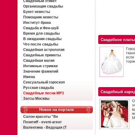
Свадебный этикет
Организация свадьбы
Букет невесты
Помощник невесты
Институт брака
Свадьба и Фен-шуй
Время для свадьбы
В ожидании свадьбы
Свадебное плать
Что после свадьбы
Гово
Свадебная астрология
ткан
Свадебные приметы
если
Свадебная магия
торже
Интимные стрижки
Значение фамилий
Имена
Сексуальный гороскоп
Русская свадьба
Свадебный наряд
Свадебные песни MP3
Загсы Москвы
О
з
Новое на портале
в
ж
Салон красоты "Ве
М
Позитиff - event-агент
Валентина - Ведущая (Т