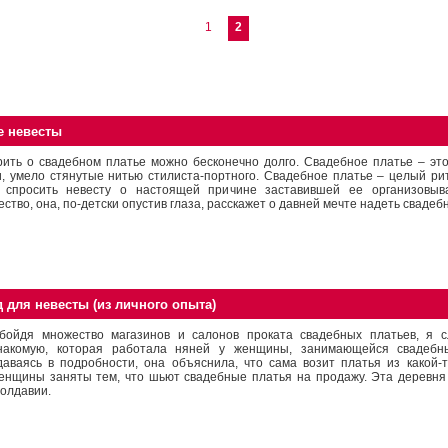
1
2
е невесты
рить о свадебном платье можно бесконечно долго. Свадебное платье – это
и, умело стянутые нитью стилиста-портного. Свадебное платье – целый рит
 спросить невесту о настоящей причине заставившей ее организовыв
ство, она, по-детски опустив глаза, расскажет о давней мечте надеть свадеб
 для невесты (из личного опыта)
бойдя множество магазинов и салонов проката свадебных платьев, я с
накомую, которая работала няней у женщины, занимающейся свадебн
даваясь в подробности, она объяснила, что сама возит платья из какой-т
енщины заняты тем, что шьют свадебные платья на продажу. Эта деревня 
олдавии.