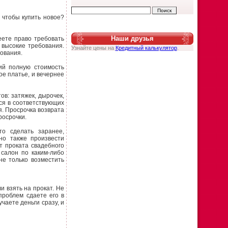
, чтобы купить новое?
Наши друзья
еете право требовать
 высокие требования.
Узнайте цены на
Кредитный калькулятор
.
бования.
ий полную стоимость
ое платье, и вечернее
в: затяжек, дырочек,
ься в соответствующих
я. Просрочка возврата
росрочки.
о сделать заранее,
но также произвести
т проката свадебного
 салон по каким-либо
не только возместить
и взять на прокат. Не
проблем сдаете его в
чаете деньги сразу, и