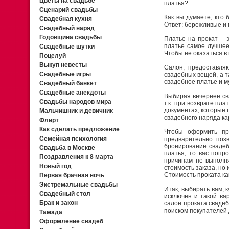
Цветы на свадьбе
платья?
Сценарий свадьбы
Как вы думаете, кто 
Свадебная кухня
Ответ: бережливые и 
Свадебный наряд
Годовщина свадьбы
Платье на прокат – э
платье самое лучшее 
Свадебные шутки
Чтобы не оказаться в
Поцелуй
Выкуп невесты
Салон, предоставля
Свадебные игры
свадебных вещей, а т
свадебное платье и м
Свадебный банкет
Свадебные анекдоты
Выбирая вечернее сва
Свадьбы народов мира
т.к. при возврате пл
документах, которые 
Мальчишник и девичник
свадебного наряда ка
Флирт
Как сделать предложение
Чтобы оформить про
Семейная психология
предварительно поз
бронирование свадеб
Свадьба в Москве
платья, то вас попр
Поздравления к 8 марта
причинам не выполня
Новый год
стоимость заказа, но
Стоимость проката ка
Первая брачная ночь
Экстремальные свадьбы
Итак, выбирать вам, 
Свадебный стол
исключен и такой ва
Брак и закон
салон проката свадеб
поиском покупателей 
Тамада
Оформление свадеб