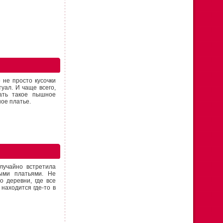
 не просто кусочки
уал. И чаще всего,
ать такое пышное
ное платье.
лучайно встретила
ыми платьями. Не
о деревни, где все
находится где-то в