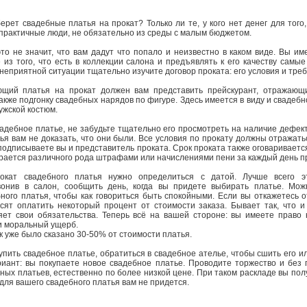
берет свадебные платья на прокат? Только ли те, у кого нет денег для того
практичные люди, не обязательно из среды с малым бюджетом.
то не значит, что вам дадут что попало и неизвестно в каком виде. Вы им
из того, что есть в коллекции салона и предъявлять к его качеству самые
 неприятной ситуации тщательно изучите договор проката: его условия и тре
ющий платья на прокат должен вам представить прейскурант, отражающ
акже подгонку свадебных нарядов по фигуре. Здесь имеется в виду и свадебн
ужской костюм.
дебное платье, не забудьте тщательно его просмотреть на наличие дефекто
атья вам не доказать, что они были. Все условия по прокату должны отражат
подписываете вы и представитель проката. Срок проката также оговариваетс
рается различного рода штрафами или начислениями пени за каждый день п
кат свадебного платья нужно определиться с датой. Лучше всего эт
вонив в салон, сообщить день, когда вы придете выбирать платье. Мож
ного платья, чтобы как говориться быть спокойными. Если вы откажетесь о
осят оплатить некоторый процент от стоимости заказа. Бывает так, что и
ет свои обязательства. Теперь всё на вашей стороне: вы имеете право 
 и моральный ущерб.
к уже было сказано 30-50% от стоимости платья.
купить свадебное платье, обратиться в свадебное ателье, чтобы сшить его ил
риант: вы покупаете новое свадебное платье. Проводите торжество и без 
ных платьев, естественно по более низкой цене. При таком раскладе вы полу
для вашего свадебного платья вам не придется.