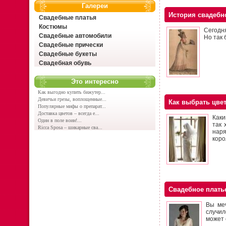
Галереи
История свадебн
Свадебные платья
Костюмы
Сегодн
Свадебные автомобили
Но так 
Свадебные прически
Свадебные букеты
Свадебная обувь
Это интересно
Как выгодно купить бижутер...
Девичьи грезы, воплощенные...
Как выбрать цве
Популярные мифы о препарат...
Доставка цветов – всегда е...
Каки
Один в поле воин!...
так 
Ricca Sposa – шикарные сва...
наря
коро
Свадебное плать
Вы меч
случил
может 