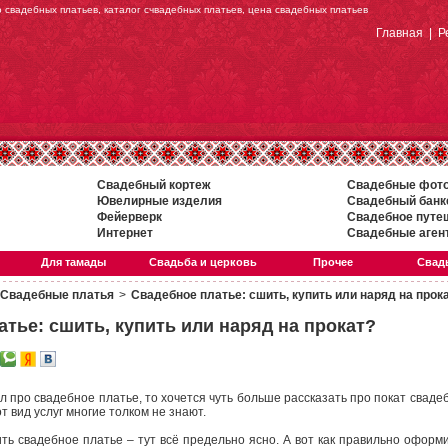
о свадебных платьев, каталог счвадебных платьев, цена свадебных платьев
Главная
|
Р
Свадебный кортеж
Свадебные фот
Ювелирные изделия
Свадебный банк
Фейерверк
Свадебное путе
Интернет
Свадебные аген
Для тамады
Свадьба и церковь
Прочее
Свадь
Свадебные платья
>
Свадебное платье: сшить, купить или наряд на прок
тье: сшить, купить или наряд на прокат?
л про свадебное платье, то хочется чуть больше рассказать про покат сваде
от вид услуг многие толком не знают.
ть свадебное платье – тут всё предельно ясно. А вот как правильно оформ