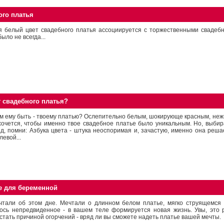
ого платья
я белый цвет свадебного платья ассоциируется с торжественными свадеб
было не всегда...
т свадебного платья?
м ему быть - твоему платью? Ослепительно белым, шокирующе красным, неж
хочется, чтобы именно твое свадебное платье было уникальным. Но, выби
д, помни: Азбука цвета - штука неоспоримая и, зачастую, именно она реша
левой...
е для беременной
тали об этом дне. Мечтали о длинном белом платье, мягко струящемся 
ось непредвиденное - в вашем теле формируется новая жизнь. Увы, это 
стать причиной огорчений - вряд ли вы сможете надеть платье вашей мечты.