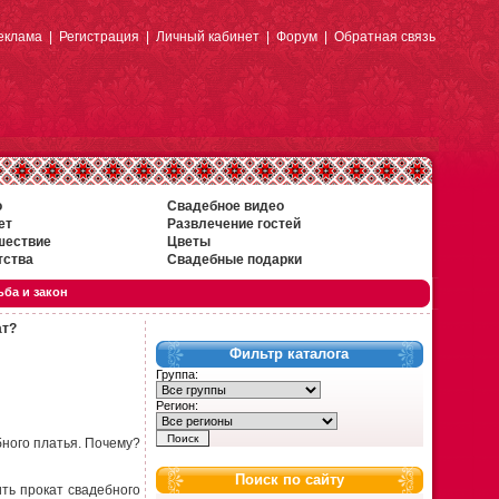
еклама
|
Регистрация
|
Личный кабинет
|
Форум
|
Обратная связь
о
Свадебное видео
ет
Развлечение гостей
шествие
Цветы
тства
Свадебные подарки
ба и закон
ат?
Фильтр каталога
Группа:
Регион:
бного платья. Почему?
Поиск по сайту
ить прокат свадебного