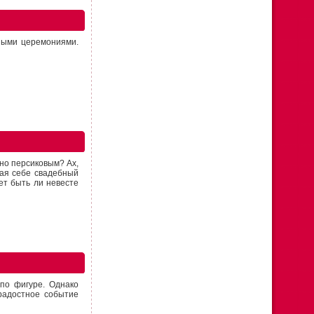
ными церемониями.
но персиковым? Ах,
рая себе свадебный
ет быть ли невесте
по фигуре. Однако
радостное событие