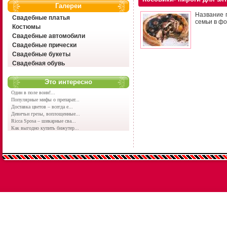
Галереи
Название п
Свадебные платья
семьи в ф
Костюмы
Свадебные автомобили
Свадебные прически
Свадебные букеты
Свадебная обувь
Это интересно
Один в поле воин!...
Популярные мифы о препарат...
Доставка цветов – всегда е...
Девичьи грезы, воплощенные...
Ricca Sposa – шикарные сва...
Как выгодно купить бижутер...