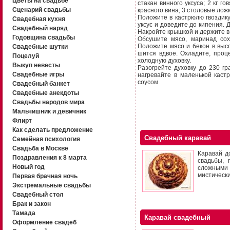
Цветы на свадьбе
стакан винного уксуса; 2 кг г
Сценарий свадьбы
красного вина; 3 сто­ловые лож
Положите в кастрюлю гвоздику
Свадебная кухня
уксус и доведите до кипения.
Свадебный наряд
Накройте крышкой и держите в 
Годовщина свадьбы
Обсушите мясо, маринад сохр
Положите мясо и бекон в высо
Свадебные шутки
шится вдвое. Охладите, проц
Поцелуй
холодную духовку.
Выкуп невесты
Разогрейте духовку до 230 гр
Свадебные игры
нагревайте в маленькой кас­
соусом.
Свадебный банкет
Свадебные анекдоты
Свадьбы народов мира
Мальчишник и девичник
Флирт
Как сделать предложение
Свадебный каравай
Семейная психология
Свадьба в Москве
Каравай д
Поздравления к 8 марта
свадьбы, 
Новый год
сложными 
мистическ
Первая брачная ночь
Экстремальные свадьбы
Свадебный стол
Брак и закон
Тамада
Каравай свадебный
Оформление свадеб