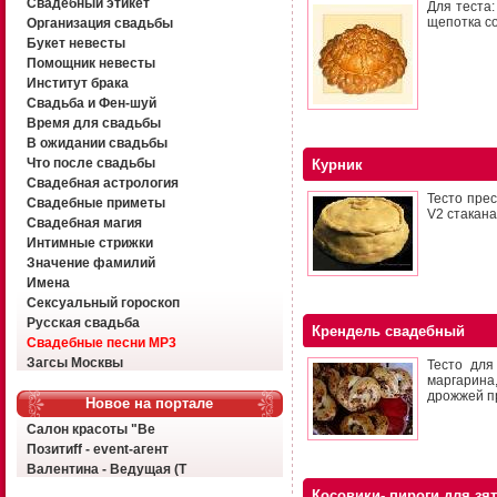
Свадебный этикет
Для теста:
щепотка со
Организация свадьбы
Букет невесты
Помощник невесты
Институт брака
Свадьба и Фен-шуй
Время для свадьбы
В ожидании свадьбы
Что после свадьбы
Курник
Свадебная астрология
Тесто прес
Свадебные приметы
V2 стакана
Свадебная магия
Интимные стрижки
Значение фамилий
Имена
Сексуальный гороскоп
Русская свадьба
Крендель свадебный
Свадебные песни MP3
Загсы Москвы
Тесто для
маргарина,
дрожжей пр
Новое на портале
Салон красоты "Ве
Позитиff - event-агент
Валентина - Ведущая (Т
Косовики- пироги для зя