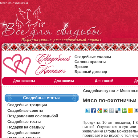
Мясо по-охотничьи.
Свадебные салоны
Салоны красоты
Прочее
Брачный договор
Для невесты
Для жениха
Для гостей
Д
Свадебная кухня
>
Мясо по-
Свадебные статьи
Мясо по-охотничьи
Свадебные традиции
Свадебные советы
Поздравления со свадьбой
Свадебные тосты
Продукты: 10 шт. гвоздики; 1 
ниткой. Опускается в суп или
Подарки на свадьбу
жевельника (ягоды можжевельни
Свадебные песни
проиграете во вкусе); 6 толче