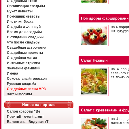
Свадебный этикет
Организация свадьбы
Букет невесты
Помощник невесты
Помидоры фарширован
Институт брака
Свадьба и Фен-шуй
на 4 порци
шт. кукуру
Время для свадьбы
В ожидании свадьбы
Что после свадьбы
Свадебная астрология
Свадебные приметы
Свадебная магия
Салат Нежный
Интимные стрижки
Значение фамилий
на 4 порц
зеленого с
Имена
ст. ложки с
Сексуальный гороскоп
Русская свадьба
Свадебные песни MP3
Загсы Москвы
Новое на портале
Салат с креветками и фр
Салон красоты "Ве
Позитиff - event-агент
на 4 порц
Валентина - Ведущая (Т
листья зел