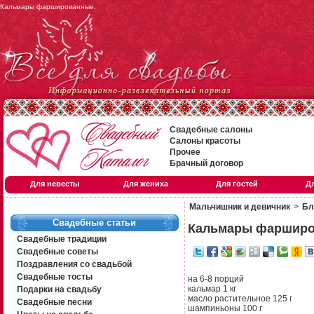
Кальмары фаршированные.
Свадебные салоны
Салоны красоты
Прочее
Брачный договор
Для невесты
Для жениха
Для гостей
Д
Мальчишник и девичник
>
Бл
Свадебные статьи
Кальмары фаршир
Свадебные традиции
Свадебные советы
Поздравления со свадьбой
Свадебные тосты
на 6-8 порций
кальмар 1 кг
Подарки на свадьбу
масло растительное 125 г
Свадебные песни
шампиньоны 100 г