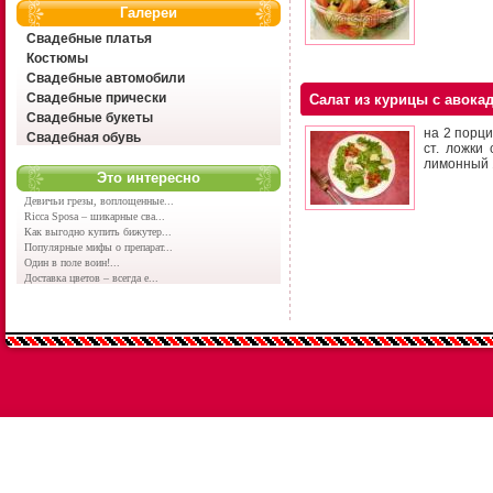
Галереи
Свадебные платья
Костюмы
Свадебные автомобили
Свадебные прически
Салат из курицы с авока
Свадебные букеты
на 2 порци
Свадебная обувь
ст. ложки
лимонный 1
Это интересно
Девичьи грезы, воплощенные...
Ricca Sposa – шикарные сва...
Как выгодно купить бижутер...
Популярные мифы о препарат...
Один в поле воин!...
Доставка цветов – всегда е...