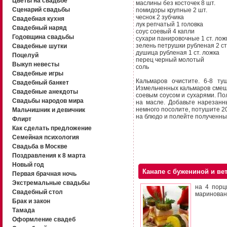
Цветы на свадьбе
маслины без косточек 8 шт.
Сценарий свадьбы
помидоры крупные 2 шт.
чеснок 2 зубчика
Свадебная кухня
лук репчатый 1 головка
Свадебный наряд
соус соевый 4 капли
Годовщина свадьбы
сухари панировочные 1 ст. лож
зелень петрушки рубленая 2 ст
Свадебные шутки
душица рубленая 1 ст. ложка
Поцелуй
перец черный молотый
Выкуп невесты
соль
Свадебные игры
Кальмаров очистите. 6-8 ту
Свадебный банкет
Измельченных кальмаров смеш
Свадебные анекдоты
соевым соусом и сухарями. По
Свадьбы народов мира
на масле. Добавьте нарезан
немного посолите, потушите 2
Мальчишник и девичник
на блюдо и полейте полученны
Флирт
Как сделать предложение
Семейная психология
Свадьба в Москве
Поздравления к 8 марта
Новый год
Канапе с бужениной и ве
Первая брачная ночь
Экстремальные свадьбы
на 4 порц
Свадебный стол
маринованн
Брак и закон
Тамада
Оформление свадеб