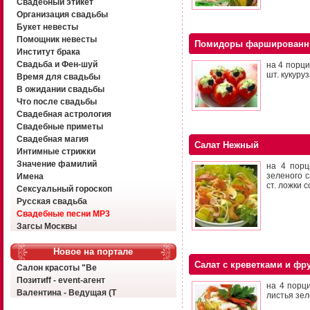
Свадебный этикет
Организация свадьбы
Букет невесты
Помощник невесты
Помидоры фарширован
Институт брака
Свадьба и Фен-шуй
на 4 порци
шт. кукуру
Время для свадьбы
В ожидании свадьбы
Что после свадьбы
Свадебная астрология
Свадебные приметы
Свадебная магия
Салат Нежный
Интимные стрижки
Значение фамилий
на 4 порц
зеленого с
Имена
ст. ложки с
Сексуальный гороскоп
Русская свадьба
Свадебные песни MP3
Загсы Москвы
Новое на портале
Салат с креветками и фр
Салон красоты "Ве
Позитиff - event-агент
на 4 порц
Валентина - Ведущая (Т
листья зел