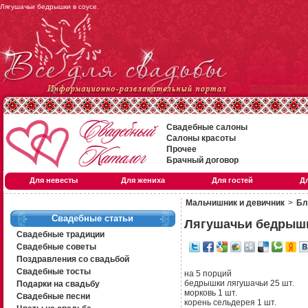
Лягушачьи бедрышки в соусе.
Свадебные салоны
Салоны красоты
Прочее
Брачный договор
Для невесты
Для жениха
Для гостей
Д
Мальчишник и девичник
>
Бл
Свадебные статьи
Лягушачьи бедрышк
Свадебные традиции
Свадебные советы
Поздравления со свадьбой
Свадебные тосты
на 5 порций
бедрышки лягушачьи 25 шт.
Подарки на свадьбу
морковь 1 шт.
Свадебные песни
корень сельдерея 1 шт.