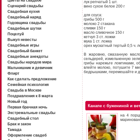
Цветы на свадьбе
лук репчатый 1 шт.
Сценарий свадьбы
вино сухое белое 200 г
Свадебная кухня
для соуса:
Свадебный наряд
грибы 500 г
Годовщина свадьбы
молоко 2 стакана
сливки 150 г
Свадебные шутки
масло сливочное 150 г
Поцелуй
кетчуп 3 ст. ложки
Выкуп невесты
мука 1 ст. ложка
Свадебные игры
орех мускатный тертый 0,5 ч. 
Свадебный банкет
В жаровню, смазанную масло
Свадебные анекдоты
сельдерей, измельченную зеле
Свадьбы народов мира
грибы нарежьте ломтиками, о
влейте молоко, потушите 7 мин
Мальчишник и девичник
бедрышками, перемешайте и д
Флирт
Как сделать предложение
Семейная психология
Свадьба в Москве
Поздравления к 8 марта
Новый год
Канапе с бужениной и ве
Первая брачная ночь
Экстремальные свадьбы
на 4 порц
Свадебный стол
маринованн
Брак и закон
Тамада
Оформление свадеб