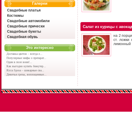
Галереи
Свадебные платья
Костюмы
Свадебные автомобили
Свадебные прически
Салат из курицы с авока
Свадебные букеты
на 2 порци
Свадебная обувь
ст. ложки
лимонный 1
Это интересно
Доставка цветов – всегда е...
Популярные мифы о препарат...
Один в поле воин!...
Как выгодно купить бижутер...
Ricca Sposa – шикарные сва...
Девичьи грезы, воплощенные...