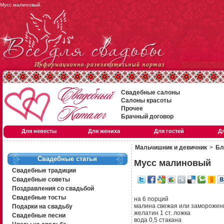
Мусс малиновый.
Свадебные салоны
Салоны красоты
Прочее
Брачный договор
Для невесты
Для жениха
Для гостей
Д
Мальчишник и девичник
>
Бл
Свадебные статьи
Мусс малиновый
Свадебные традиции
Свадебные советы
Поздравления со свадьбой
Свадебные тосты
на 6 порций
малина свежая или замороженн
Подарки на свадьбу
желатин 1 ст. ложка
Свадебные песни
вода 0,5 стакана