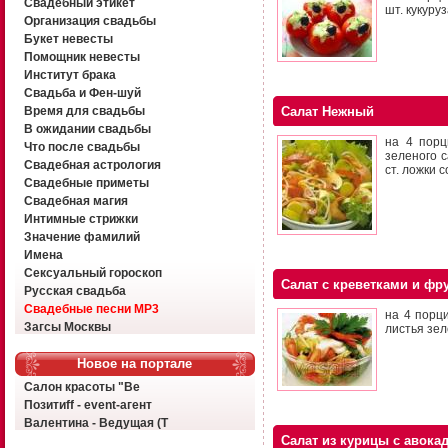
Свадебный этикет
шт. кукуру
Организация свадьбы
Букет невесты
Помощник невесты
Институт брака
Свадьба и Фен-шуй
Время для свадьбы
Салат Нежный
В ожидании свадьбы
на 4 порц
Что после свадьбы
зеленого с
Свадебная астрология
ст. ложки с
Свадебные приметы
Свадебная магия
Интимные стрижки
Значение фамилий
Имена
Сексуальный гороскоп
Салат с креветками и фр
Русская свадьба
Свадебные песни MP3
на 4 порц
Загсы Москвы
листья зел
Новое на портале
Салон красоты "Ве
Позитиff - event-агент
Валентина - Ведущая (Т
Салат из курицы с авока