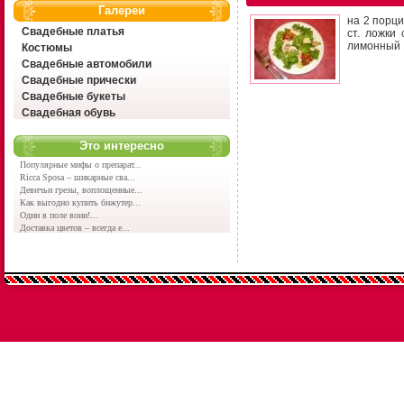
Галереи
на 2 порци
Свадебные платья
ст. ложки
лимонный 1
Костюмы
Свадебные автомобили
Свадебные прически
Свадебные букеты
Свадебная обувь
Это интересно
Популярные мифы о препарат...
Ricca Sposa – шикарные сва...
Девичьи грезы, воплощенные...
Как выгодно купить бижутер...
Один в поле воин!...
Доставка цветов – всегда е...