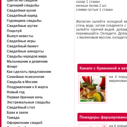
Цветы на свадьбе
сахар 1 стакан
Сценарий свадьбы
яичные белки 2 шт.
сливки густые 1 стакан
Свадебная кухня
Свадебный наряд
Годовщина свадьбы
Желатин залейте холодной ки
стечь воде, затем соедините с
Свадебные шутки
залейте горячей водой, добав
Поцелуй
перемешайте. Охладите. Добавь
Выкуп невесты
с малиновым муссом, охладите
Свадебные игры
Свадебный банкет
Свадебные анекдоты
Свадьбы народов мира
Мальчишник и девичник
Флирт
Канапе с бужениной и ве
Как сделать предложение
Семейная психология
на 4 порц
маринованн
Свадьба в Москве
Поздравления к 8 марта
Новый год
Первая брачная ночь
Экстремальные свадьбы
Свадебный стол
Брак и закон
Помидоры фарширован
Тамада
Оформление свадеб
на 4 порци