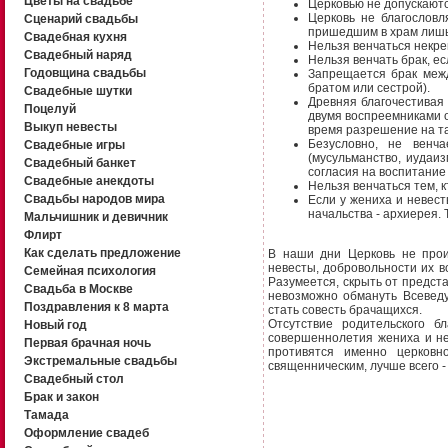
Цветы на свадьбе
Церковью не допускаютс
Церковь не благословл
Сценарий свадьбы
пришедшим в храм лишь
Свадебная кухня
Нельзя венчаться некр
Свадебный наряд
Нельзя венчать брак, ес
Годовщина свадьбы
Запрещается брак межд
братом или сестрой).
Свадебные шутки
Древняя благочестивая
Поцелуй
двумя воспреемниками о
Выкуп невесты
время разрешение на та
Безусловно, не венч
Свадебные игры
(мусульманство, иудаиз
Свадебный банкет
согласия на воспитание
Свадебные анекдоты
Нельзя венчаться тем, 
Свадьбы народов мира
Если у жениха и невес
начальства - архиерея.
Мальчишник и девичник
Флирт
Как сделать предложение
В наши дни Церковь не прои
невесты, добровольности их вс
Семейная психология
Разумеется, скрыть от предста
Свадьба в Москве
невозможно обмануть Всеведу
Поздравления к 8 марта
стать совесть брачащихся.
Отсутствие родительского б
Новый год
совершеннолетия жениха и не
Первая брачная ночь
противятся именно церковн
Экстремальные свадьбы
священническим, лучше всего - 
Свадебный стол
Брак и закон
Тамада
Оформление свадеб