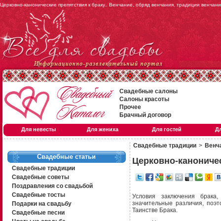
Церковно-канонические препятствия к браку.. Венчание, обряд венчания, традиции венчан
Свадебные салоны
Салоны красоты
Прочее
Брачный договор
Для невесты
Для жениха
Для гостей
Д
Свадебные традиции
>
Венч
Свадебные статьи
Церковно-каноничес
Свадебные традиции
Свадебные советы
Поздравления со свадьбой
Свадебные тосты
Условия заключения брака,
значительные различия, поэт
Подарки на свадьбу
Таинстве Брака.
Свадебные песни