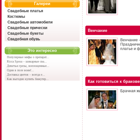
Галереи
Свадебные платья
Костюмы
Свадебные автомобили
Свадебные прически
Венчание
Свадебные букеты
Свадебная обувь
Венчание 
Праздничн
платье и фа
Это интересно
Популярные мифы о препарат...
Ricca Sposa – шикарные сва...
Девичьи грезы, воплощенные...
Один в поле воин!...
Доставка цветов – всегда е...
Как выгодно купить бижутер...
Как готовиться к браков
Брачная жи