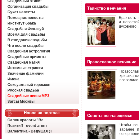
Свадебный этикет
Организация свадьбы
Таинство венчания
Букет невесты
Помощник невесты
Брак есть 
и невесто
Институт брака
духовного ..
Свадьба и Фен-шуй
Время для свадьбы
В ожидании свадьбы
Что после свадьбы
Свадебная астрология
Свадебные приметы
Православное венчание
Свадебная магия
Интимные стрижки
Правосла
Значение фамилий
христианс
Имена
позволило 
Сексуальный гороскоп
Русская свадьба
Свадебные песни MP3
Загсы Москвы
Новое на портале
Советы венчающимся
Салон красоты "Ве
Чтобы ве
Позитиff - event-агент
заранее п
Валентина - Ведущая (Т
совершения