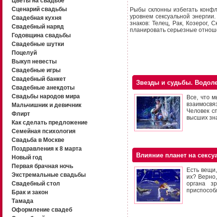
Цветы на свадьбе
Сценарий свадьбы
Рыбы склонны избегать конфл
уровнем сексуальной энергии
Свадебная кухня
знаков: Телец, Рак, Козерог,
Свадебный наряд
планировать серьезные отноше
Годовщина свадьбы
Свадебные шутки
Поцелуй
Выкуп невесты
Свадебные игры
Свадебный банкет
Звезды и судьбы. Водол
Свадебные анекдоты
Свадьбы народов мира
Все, что м
взаимосвяз
Мальчишник и девичник
Человек с
Флирт
высших зн
Как сделать предложение
Семейная психология
Свадьба в Москве
Поздравления к 8 марта
Влияние планет на сексу
Новый год
Первая брачная ночь
Есть вещи,
Экстремальные свадьбы
их? Верно
Свадебный стол
органа з
приспособ
Брак и закон
Тамада
Оформление свадеб