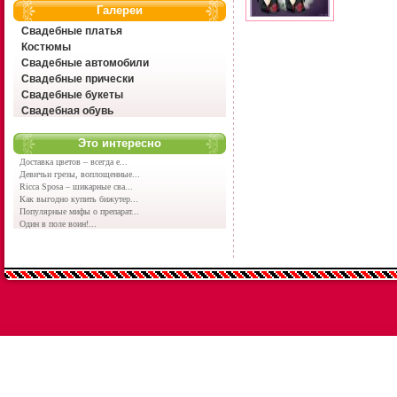
Галереи
Свадебные платья
Костюмы
Свадебные автомобили
Свадебные прически
Свадебные букеты
Свадебная обувь
Это интересно
Доставка цветов – всегда е...
Девичьи грезы, воплощенные...
Ricca Sposa – шикарные сва...
Как выгодно купить бижутер...
Популярные мифы о препарат...
Один в поле воин!...