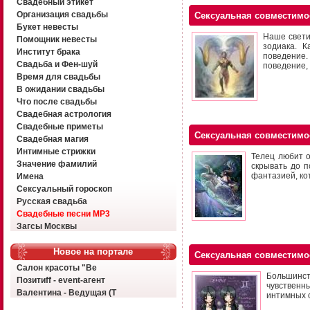
Свадебный этикет
Организация свадьбы
Сексуальная совместимо
Букет невесты
Наше свети
Помощник невесты
зодиака. 
Институт брака
поведение.
Свадьба и Фен-шуй
поведение, 
Время для свадьбы
В ожидании свадьбы
Что после свадьбы
Свадебная астрология
Свадебные приметы
Сексуальная совместимо
Свадебная магия
Интимные стрижки
Телец любит о
Значение фамилий
скрывать до п
фантазией, ко
Имена
Сексуальный гороскоп
Русская свадьба
Свадебные песни MP3
Загсы Москвы
Новое на портале
Сексуальная совместимо
Салон красоты "Ве
Большинст
Позитиff - event-агент
чувственн
Валентина - Ведущая (Т
интимных 