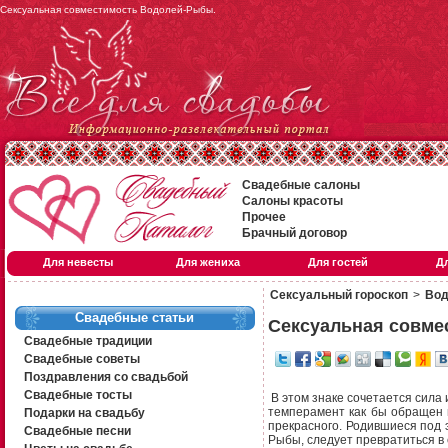
Сексуальная совместимость Водолей-Рыбы.
Свадебные салоны
Салоны красоты
Прочее
Брачный договор
Для невесты
Для жениха
Для гостей
Д
Сексуальный гороскоп
>
Вод
Свадебные статьи
Сексуальная совме
Свадебные традиции
Свадебные советы
Поздравления со свадьбой
Свадебные тосты
В этом знаке сочетается сила 
темперамент как бы обращен 
Подарки на свадьбу
прекрасного. Родившиеся под 
Свадебные песни
Рыбы, следует превратиться в 