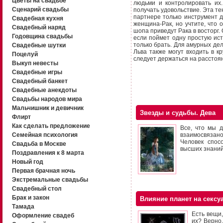
Цветы на свадьбе
людьми и контролировать их.
Сценарий свадьбы
получать удовольствие. Эта те
партнере только инструмент д
Свадебная кухня
женщина-Рак, но учтите, что 
Свадебный наряд
шопа приведут Рака в восторг.
Годовщина свадьбы
если поймет одну простую ист
только брать. Для амурных де
Свадебные шутки
Льва также могут входить в к
Поцелуй
следует держаться на расстоя
Выкуп невесты
Свадебные игры
Свадебный банкет
Свадебные анекдоты
Свадьбы народов мира
Мальчишник и девичник
Звезды и судьбы. Дева
Флирт
Как сделать предложение
Все, что мы д
Семейная психология
взаимосвязано
Человек спос
Свадьба в Москве
высших знаний
Поздравления к 8 марта
Новый год
Первая брачная ночь
Экстремальные свадьбы
Свадебный стол
Брак и закон
Влияние планет на сексу
Тамада
Есть вещи,
Оформление свадеб
их? Верно