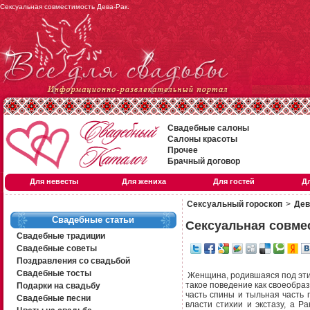
Сексуальная совместимость Дева-Рак.
Свадебные салоны
Салоны красоты
Прочее
Брачный договор
Для невесты
Для жениха
Для гостей
Д
Сексуальный гороскоп
>
Дев
Свадебные статьи
Сексуальная совме
Свадебные традиции
Свадебные советы
Поздравления со свадьбой
Свадебные тосты
Женщина, родившаяся под этим
такое поведение как своеобраз
Подарки на свадьбу
часть спины и тыльная часть
Свадебные песни
власти стихии и экстазу, а Р