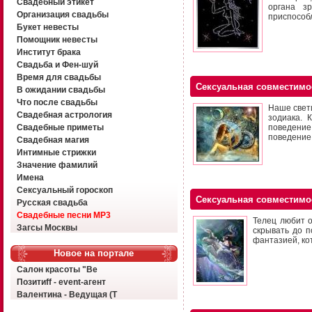
Свадебный этикет
органа з
Организация свадьбы
приспособ
Букет невесты
Помощник невесты
Институт брака
Свадьба и Фен-шуй
Время для свадьбы
Сексуальная совместимо
В ожидании свадьбы
Что после свадьбы
Наше свети
Свадебная астрология
зодиака. 
Свадебные приметы
поведение
поведение,
Свадебная магия
Интимные стрижки
Значение фамилий
Имена
Сексуальный гороскоп
Сексуальная совместимо
Русская свадьба
Свадебные песни MP3
Телец любит о
Загсы Москвы
скрывать до п
фантазией, ко
Новое на портале
Салон красоты "Ве
Позитиff - event-агент
Валентина - Ведущая (Т