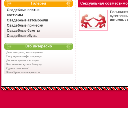
Галереи
Сексуальная совместимо
Свадебные платья
Большинст
Костюмы
чувственн
интимных 
Свадебные автомобили
Свадебные прически
Свадебные букеты
Свадебная обувь
Это интересно
Девичьи грезы, воплощенные...
Популярные мифы о препарат...
Доставка цветов – всегда е...
Как выгодно купить бижутер...
Один в поле воин!...
Ricca Sposa – шикарные сва...