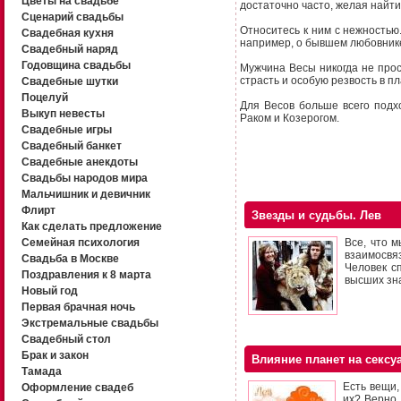
Цветы на свадьбе
достаточно часто, желая найти
Сценарий свадьбы
Относитесь к ним с нежностью
Свадебная кухня
например, о бывшем любовник
Свадебный наряд
Годовщина свадьбы
Мужчина Весы никогда не про
страсть и особую резвость в пл
Свадебные шутки
Поцелуй
Для Весов больше всего подх
Выкуп невесты
Раком и Козерогом.
Свадебные игры
Свадебный банкет
Свадебные анекдоты
Свадьбы народов мира
Мальчишник и девичник
Флирт
Звезды и судьбы. Лев
Как сделать предложение
Семейная психология
Все, что м
взаимосвяз
Свадьба в Москве
Человек с
Поздравления к 8 марта
высших зн
Новый год
Первая брачная ночь
Экстремальные свадьбы
Свадебный стол
Брак и закон
Влияние планет на сексу
Тамада
Есть вещи,
Оформление свадеб
их? Верно,