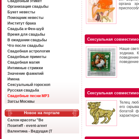
Свадебный этикет
органа зр
Организация свадьбы
приспособл
Букет невесты
Помощник невесты
Институт брака
Свадьба и Фен-шуй
Время для свадьбы
Сексуальная совместимо
В ожидании свадьбы
Что после свадьбы
Наше свети
Свадебная астрология
зодиака. 
Свадебные приметы
поведение
поведение,
Свадебная магия
Интимные стрижки
Значение фамилий
Имена
Сексуальный гороскоп
Русская свадьба
Сексуальная совместимо
Свадебные песни MP3
Загсы Москвы
Телец люб
его скрыв
богатой ф
Новое на портале
характерн
Салон красоты "Ве
Позитиff - event-агент
Валентина - Ведущая (Т