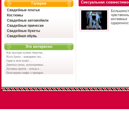
Сексуальная совместимо
Галереи
Свадебные платья
Большинст
чувственн
Костюмы
интимных
Свадебные автомобили
одаренност
Свадебные прически
Свадебные букеты
Свадебная обувь
Это интересно
Как выгодно купить бижутер...
Ricca Sposa – шикарные сва...
Один в поле воин!...
Девичьи грезы, воплощенные...
Доставка цветов – всегда е...
Популярные мифы о препарат...