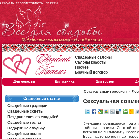
Сексуальная совместимость Лев-Весы.
Свадебные салоны
Салоны красоты
Прочее
Брачный договор
Для невесты
Для жениха
Для гостей
Д
Сексуальный гороскоп
>
Лев 
Свадебные статьи
Сексуальная совме
Свадебные традиции
Свадебные советы
Поздравления со свадьбой
Свадебные тосты
Женщина, родившаяся под этим
тайным знанием. Секс ей не
Подарки на свадьбу
встречи не вызывают у Весов 
Свадебные песни
Весы часто меняет партнеров,