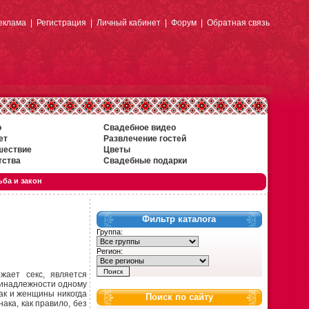
еклама
|
Регистрация
|
Личный кабинет
|
Форум
|
Обратная связь
о
Свадебное видео
ет
Развлечение гостей
шествие
Цветы
тства
Свадебные подарки
ба и закон
Фильтр каталога
Группа:
Регион:
жает секс, является
ринадлежности одному
так и женщины никогда
Поиск по сайту
ака, как правило, без