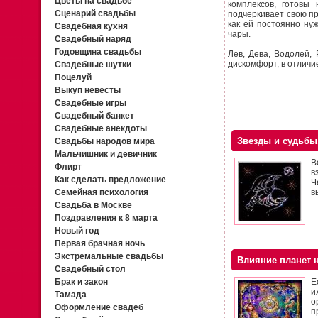
Цветы на свадьбе
комплексов, готовы
Сценарий свадьбы
подчеркивает свою пр
как ей постоянно ну
Свадебная кухня
чары.
Свадебный наряд
Годовщина свадьбы
Лев, Дева, Водолей,
дискомфорт, в отличи
Свадебные шутки
Поцелуй
Выкуп невесты
Свадебные игры
Свадебный банкет
Свадебные анекдоты
Звезды и судьбы
Свадьбы народов мира
Мальчишник и девичник
В
Флирт
в
Как сделать предложение
Ч
Семейная психология
в
Свадьба в Москве
Поздравления к 8 марта
Новый год
Первая брачная ночь
Экстремальные свадьбы
Влияние планет н
Свадебный стол
Брак и закон
Е
и
Тамада
о
Оформление свадеб
п