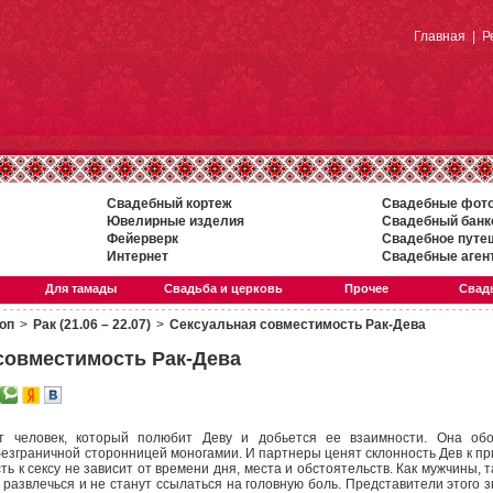
Главная
|
Р
Свадебный кортеж
Свадебные фот
Ювелирные изделия
Свадебный банк
Фейерверк
Свадебное путе
Интернет
Свадебные аген
Для тамады
Свадьба и церковь
Прочее
Свадь
оп
>
Рак (21.06 – 22.07)
>
Сексуальная совместимость Рак-Дева
совместимость Рак-Дева
 человек, который полюбит Деву и добьется ее взаимности. Она обо
безграничной сторонницей моногамии. И партнеры ценят склонность Дев к п
ть к сексу не зависит от времени дня, места и обстоятельств. Как мужчины, 
 развлечься и не станут ссылаться на головную боль. Представители этого зн