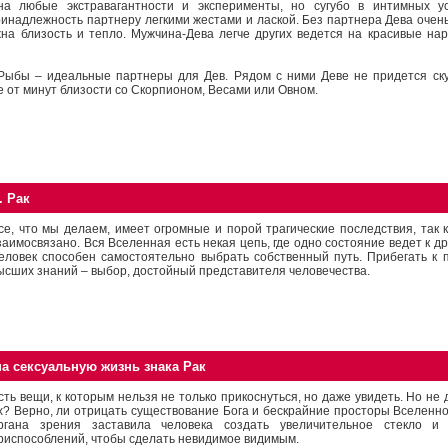
 на любые экстравагантности и эксперименты, но сугубо в интимных ус
инадлежность партнеру легкими жестами и лаской. Без партнера Дева очень
жна близость и тепло. Мужчина-Дева легче других ведется на красивые на
 Рыбы – идеальные партнеры для Дев. Рядом с ними Деве не придется ску
е от минут близости со Скорпионом, Весами или Овном.
. Рак
се, что мы делаем, имеет огромные и порой трагические последствия, так к
заимосвязано. Вся Вселенная есть некая цепь, где одно состояние ведет к дру
еловек способен самостоятельно выбрать собственный путь. Прибегать к
ысших знаний – выбор, достойный представителя человечества.
а сексуальную жизнь знака Рак
сть вещи, к которым нельзя не только прикоснуться, но даже увидеть. Но не 
х? Верно, ли отрицать существование Бога и бескрайние просторы Вселенн
ргана зрения заставила человека создать увеличительное стекло и 
риспособлений, чтобы сделать невидимое видимым.