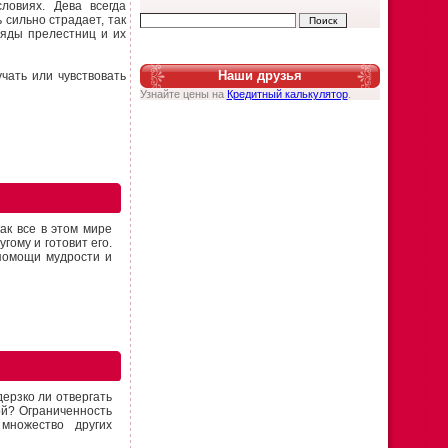
ловиях. Дева всегда
 сильно страдает, так
ряды прелестниц и их
Наши друзья
чать или чувствовать
Узнайте цены на
Кредитный калькулятор
.
ак все в этом мире
гому и готовит его.
 помощи мудрости и
дерзко ли отвергать
ой? Ограниченность
множество других