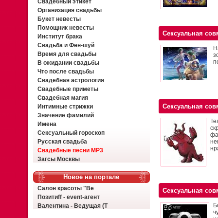
Свадебный этикет
Организация свадьбы
Букет невесты
Помощник невесты
Сексуальная сов
Институт брака
Свадьба и Фен-шуй
Н
Время для свадьбы
з
п
В ожидании свадьбы
Что после свадьбы
Свадебная астрология
Свадебные приметы
Свадебная магия
Сексуальная сов
Интимные стрижки
Значение фамилий
Те
Имена
ск
Сексуальный гороскоп
фа
Русская свадьба
не
нр
Свадебные песни MP3
Загсы Москвы
Новое на портале
Салон красоты "Ве
Сексуальная сов
Позитиff - event-агент
Б
Валентина - Ведущая (Т
ч