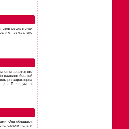
т свой месяц и знак
деляют сексуально
, он старается его
Он наделен богатой
Тельцов характерна
нщина-Телец умеет
выми. Они обладают
оположного пола и