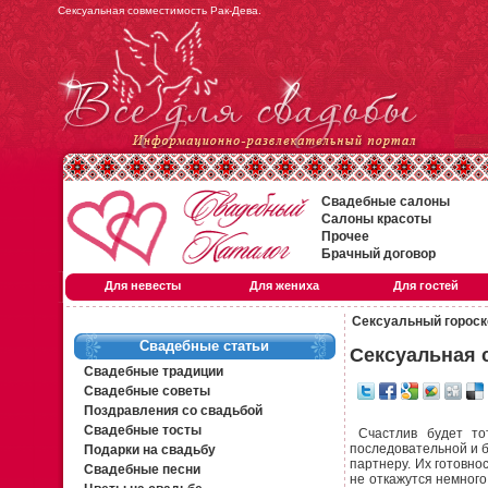
Сексуальная совместимость Рак-Дева.
Свадебные салоны
Салоны красоты
Прочее
Брачный договор
Для невесты
Для жениха
Для гостей
Сексуальный гороск
Свадебные статьи
Сексуальная 
Свадебные традиции
Свадебные советы
Поздравления со свадьбой
Свадебные тосты
Счастлив будет тот
последовательной и 
Подарки на свадьбу
партнеру. Их готовнос
Свадебные песни
не откажутся немного