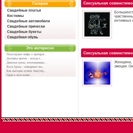
Сексуальная совместимо
Галереи
Свадебные платья
Большинст
Костюмы
чувственн
интимных 
Свадебные автомобили
Свадебные прически
Свадебные букеты
Свадебная обувь
Это интересно
Сексуальная совместимо
Популярные мифы о препарат...
Доставка цветов – всегда е...
Женщина, 
Девичьи грезы, воплощенные...
эмоции. О
Ricca Sposa – шикарные сва...
Как выгодно купить бижутер...
Один в поле воин!...