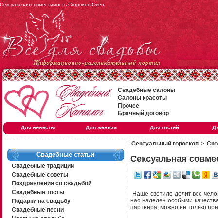
Сексуальная совместимость Скорпион-Овен.
Свадебные салоны
Салоны красоты
Прочее
Брачный договор
Для невесты
Для жениха
Для гостей
Д
Сексуальный гороскоп
>
Ско
Свадебные статьи
Сексуальная совме
Свадебные традиции
Свадебные советы
Поздравления со свадьбой
Свадебные тосты
Наше светило делит все челов
нас наделен особыми качеств
Подарки на свадьбу
партнера, можно не только пре
Свадебные песни