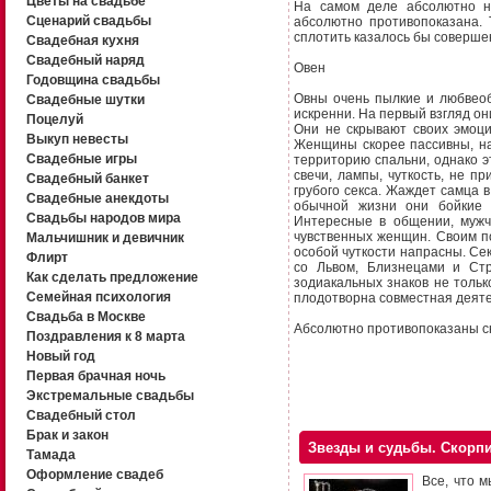
Цветы на свадьбе
На самом деле абсолютно н
Сценарий свадьбы
абсолютно противопоказана. 
сплотить казалось бы соверше
Свадебная кухня
Свадебный наряд
Овен
Годовщина свадьбы
Овны очень пылкие и любвеоб
Свадебные шутки
искренни. На первый взгляд он
Поцелуй
Они не скрывают своих эмоци
Выкуп невесты
Женщины скорее пассивны, на
Свадебные игры
территорию спальни, однако э
свечи, лампы, чуткость, не 
Свадебный банкет
грубого секса. Жаждет самца 
Свадебные анекдоты
обычной жизни они бойкие 
Свадьбы народов мира
Интересные в общении, мужч
чувственных женщин. Своим п
Мальчишник и девичник
особой чуткости напрасны. Се
Флирт
со Львом, Близнецами и Ст
Как сделать предложение
зодиакальных знаков не тольк
Семейная психология
плодотворна совместная деятел
Свадьба в Москве
Абсолютно противопоказаны сн
Поздравления к 8 марта
Новый год
Первая брачная ночь
Экстремальные свадьбы
Свадебный стол
Брак и закон
Звезды и судьбы. Скорп
Тамада
Оформление свадеб
Все, что м