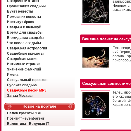
Свадебный этикет
взаимосвяз
Человек с
Организация свадьбы
высших зн
Букет невесты
Помощник невесты
Институт брака
Свадьба и Фен-шуй
Время для свадьбы
В ожидании свадьбы
Влияние планет на сексу
Что после свадьбы
Есть вещи,
Свадебная астрология
их? Верно
Свадебные приметы
органа з
Свадебная магия
приспособ
Интимные стрижки
Значение фамилий
Имена
Сексуальный гороскоп
Сексуальная совместимо
Русская свадьба
Свадебные песни MP3
Телец люб
Загсы Москвы
его скрыв
богатой ф
характерн
Новое на портале
Салон красоты "Ве
Позитиff - event-агент
Валентина - Ведущая (Т