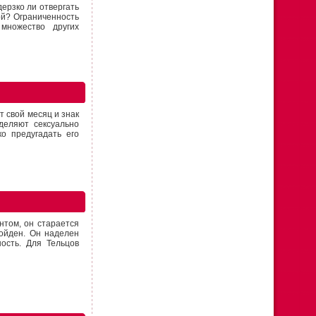
дерзко ли отвергать
ой? Ограниченность
множество других
т свой месяц и знак
деляют сексуально
о предугадать его
нтом, он старается
зойден. Он наделен
ость. Для Тельцов