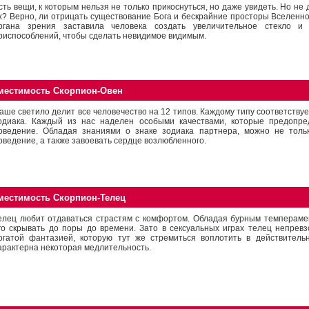
сть вещи, к которым нельзя не только прикоснуться, но даже увидеть. Но не 
х? Верно, ли отрицать существование Бога и бескрайние просторы Вселенн
ргана зрения заставила человека создать увеличительное стекло и 
риспособлений, чтобы сделать невидимое видимым.
местимость Скорпион-Овен
аше светило делит все человечество на 12 типов. Каждому типу соответствуе
одиака. Каждый из нас наделен особыми качествами, которые предопре
оведение. Обладая знаниями о знаке зодиака партнера, можно не тольк
оведение, а также завоевать сердце возлюбленного.
местимость Скорпион-Телец
елец любит отдаваться страстям с комфортом. Обладая бурным темпераме
го скрывать до поры до времени. Зато в сексуальных играх телец непрев
огатой фантазией, которую тут же стремиться воплотить в действительн
арактерна некоторая медлительность.