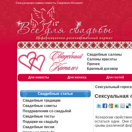
Сексуальная совместимость Скорпион-Козерог.
Свадебные салоны
Салоны красоты
Прочее
Брачный договор
Для невесты
Для жениха
Для гостей
Сексуальный гороск
Свадебные статьи
Сексуальная 
Свадебные традиции
Свадебные советы
Поздравления со свадьбой
Свадебные тосты
Козерогам свойственн
остаться одни. Они 
Подарки на свадьбу
срывы различной фо
Свадебные песни