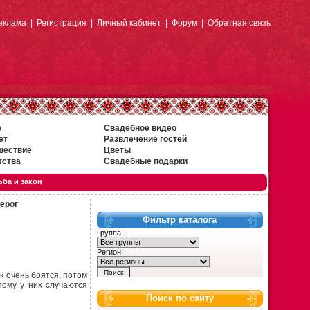
еклама
|
Регистрация
|
Личный кабинет
|
Форум
|
Обратная связь
о
Свадебное видео
ет
Развлечение гостей
шествие
Цветы
тства
Свадебные подарки
ба и закон
ерог
Фильтр каталога
Группа:
Регион:
к очень боятся, потом
тому у них случаются
Поиск по сайту