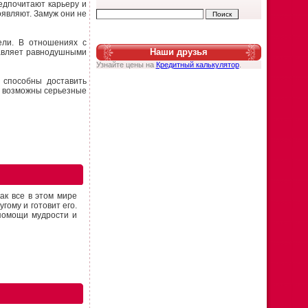
едпочитают карьеру и
оявляют. Замуж они не
цели. В отношениях с
Наши друзья
ставляет равнодушными
Узнайте цены на
Кредитный калькулятор
.
 способны доставить
м возможны серьезные
ак все в этом мире
гому и готовит его.
 помощи мудрости и