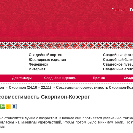
Главная
|
Р
Свадебный кортеж
Свадебные фот
Ювелирные изделия
Свадебный банк
Фейерверк
Свадебное путе
Интернет
Свадебные аген
Для тамады
Свадьба и церковь
Прочее
Свадь
оп
>
Скорпион (24.10 – 22.11)
>
Сексуальная совместимость Скорпион-Коз
совместимость Скорпион-Козерог
о становится лучше с возрастом. В начале они противятся увлечению, так ка
согласны на минимум удовольствий, чтобы потом было минимум боли. Поэ
рмы.