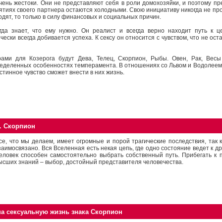
ень жестоки. Они не представляют себя в роли домохозяйки, и поэтому пр
ятиях своего партнера остаются холодными. Свою инициативу никогда не пр
одят, то только в силу финансовых и социальных причин.
гда знает, что ему нужно. Он реалист и всегда верно находит путь к 
ески всегда добивается успеха. К сексу он относится с чувством, что не о
ами для Козерога будут Дева, Телец, Скорпион, Рыбы. Овен, Рак, Весы
ределенных особенностях темперамента. В отношениях со Львом и Водолее
стинное чувство сможет внести в них жизнь.
. Скорпион
се, что мы делаем, имеет огромные и порой трагические последствия, так к
заимосвязано. Вся Вселенная есть некая цепь, где одно состояние ведет к дру
еловек способен самостоятельно выбрать собственный путь. Прибегать к
ысших знаний – выбор, достойный представителя человечества.
на сексуальную жизнь знака Скорпион