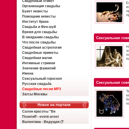
Свадебный этикет
Е
Организация свадьбы
и
о
Букет невесты
п
Помощник невесты
Институт брака
Свадьба и Фен-шуй
Время для свадьбы
В ожидании свадьбы
Сексуальная сов
Что после свадьбы
Н
Свадебная астрология
з
Свадебные приметы
п
Свадебная магия
п
Интимные стрижки
Значение фамилий
Имена
Сексуальный гороскоп
Сексуальная сов
Русская свадьба
Свадебные песни MP3
Т
Загсы Москвы
е
б
х
Новое на портале
Салон красоты "Ве
Позитиff - event-агент
Валентина - Ведущая (Т