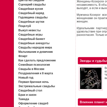
Цветы на свадьбе
Женщины-Козероги оч
Сценарий свадьбы
независимость. В объ
выходят, а если и вых
Свадебная кухня
Свадебный наряд
Мужчина-Козерог все
Годовщина свадьбы
женщинами он практич
женщин.
Свадебные шутки
Поцелуй
Идеальными партнер
Выкуп невесты
удовольствие при оп
Свадебные игры
разногласия. Только и
Свадебный банкет
Свадебные анекдоты
Свадьбы народов мира
Мальчишник и девичник
Флирт
Как сделать предложение
Звезды и судьбы
Семейная психология
В
Свадьба в Москве
в
Поздравления к 8 марта
Ч
Новый год
в
Первая брачная ночь
Экстремальные свадьбы
Свадебный стол
Брак и закон
Тамада
Влияние планет 
Оформление свадеб