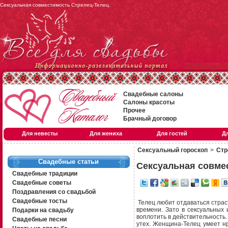
Сексуальная совместимость Стрелец-Телец.
Свадебные салоны
Салоны красоты
Прочее
Брачный договор
Для невесты
Для жениха
Для гостей
Д
Сексуальный гороскоп
>
Стр
Свадебные статьи
Сексуальная совме
Свадебные традиции
Свадебные советы
Поздравления со свадьбой
Свадебные тосты
Телец любит отдаваться страс
времени. Зато в сексуальных
Подарки на свадьбу
воплотить в действительность
Свадебные песни
утех. Женщина-Телец умеет нр