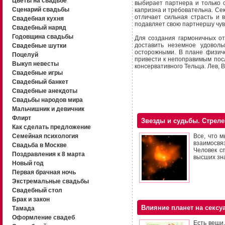
Цветы на свадьбе
выбирает партнера и только 
Сценарий свадьбы
капризна и требовательна. Се
отличает сильная страсть и 
Свадебная кухня
подавляет свою партнершу чувс
Свадебный наряд
Годовщина свадьбы
Для создания гармоничных от
доставить неземное удоволь
Свадебные шутки
осторожными. В плане физиче
Поцелуй
привести к непоправимым пос
Выкуп невесты
консервативного Тельца. Лев, 
Свадебные игры
Свадебный банкет
Свадебные анекдоты
Свадьбы народов мира
Мальчишник и девичник
Флирт
Звезды и судьбы. Стреле
Как сделать предложение
Семейная психология
Все, что м
взаимосвяз
Свадьба в Москве
Человек с
Поздравления к 8 марта
высших зн
Новый год
Первая брачная ночь
Экстремальные свадьбы
Свадебный стол
Брак и закон
Влияние планет на сексу
Тамада
Оформление свадеб
Есть вещи,