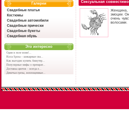
Сексуальная совместимо
Галереи
Свадебные платья
Женщина, 
эмоции. О
Костюмы
очень чув
Свадебные автомобили
волосами.
Свадебные прически
Свадебные букеты
Свадебная обувь
Это интересно
Один в поле воин!...
Ricca Sposa – шикарные сва...
Как выгодно купить бижутер...
Популярные мифы о препарат...
Доставка цветов – всегда е...
Девичьи грезы, воплощенные...