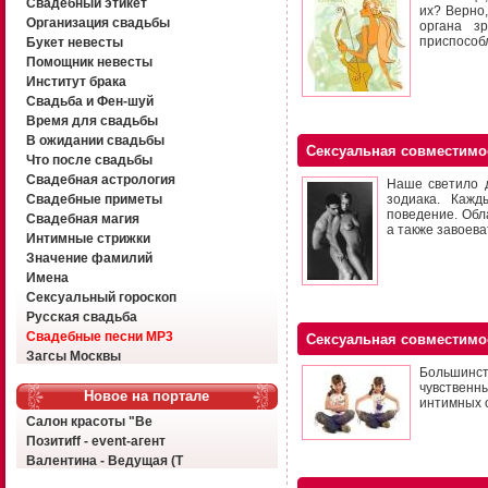
Свадебный этикет
их? Верно
Организация свадьбы
органа з
приспособ
Букет невесты
Помощник невесты
Институт брака
Свадьба и Фен-шуй
Время для свадьбы
В ожидании свадьбы
Сексуальная совместимо
Что после свадьбы
Свадебная астрология
Наше светило д
Свадебные приметы
зодиака. Кажд
поведение. Обл
Свадебная магия
а также завоева
Интимные стрижки
Значение фамилий
Имена
Сексуальный гороскоп
Русская свадьба
Свадебные песни MP3
Сексуальная совместимо
Загсы Москвы
Большинст
чувственн
Новое на портале
интимных 
Салон красоты "Ве
Позитиff - event-агент
Валентина - Ведущая (Т