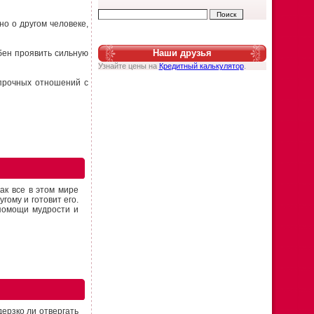
о о другом человеке,
Наши друзья
бен проявить сильную
Узнайте цены на
Кредитный калькулятор
.
 прочных отношений с
ак все в этом мире
гому и готовит его.
 помощи мудрости и
дерзко ли отвергать