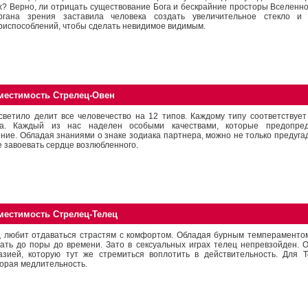
х? Верно, ли отрицать существование Бога и бескрайние просторы Вселенн
ргана зрения заставила человека создать увеличительное стекло и 
риспособлений, чтобы сделать невидимое видимым.
местимость Стрелец-Овен
ветило делит все человечество на 12 типов. Каждому типу соответствует
ка. Каждый из нас наделен особыми качествами, которые предопред
ние. Обладая знаниями о знаке зодиака партнера, можно не только предугад
е завоевать сердце возлюбленного.
местимость Стрелец-Телец
 любит отдаваться страстям с комфортом. Обладая бурным темпераментом
ать до поры до времени. Зато в сексуальных играх телец непревзойден. 
азией, которую тут же стремиться воплотить в действительность. Для Т
орая медлительность.