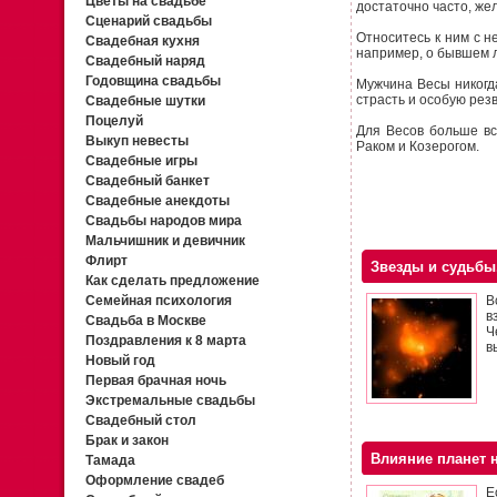
Цветы на свадьбе
достаточно часто, же
Сценарий свадьбы
Относитесь к ним с 
Свадебная кухня
например, о бывшем 
Свадебный наряд
Годовщина свадьбы
Мужчина Весы никогд
страсть и особую резв
Свадебные шутки
Поцелуй
Для Весов больше вс
Выкуп невесты
Раком и Козерогом.
Свадебные игры
Свадебный банкет
Свадебные анекдоты
Свадьбы народов мира
Мальчишник и девичник
Флирт
Звезды и судьбы
Как сделать предложение
Семейная психология
В
в
Свадьба в Москве
Ч
Поздравления к 8 марта
в
Новый год
Первая брачная ночь
Экстремальные свадьбы
Свадебный стол
Брак и закон
Влияние планет 
Тамада
Оформление свадеб
Е