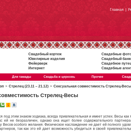
Главная
|
Р
Свадебный кортеж
Свадебные фот
Ювелирные изделия
Свадебный банк
Фейерверк
Свадебное путе
Интернет
Свадебные аген
Для тамады
Свадьба и церковь
Прочее
Свадь
оп
>
Стрелец (23.11 – 21.12)
>
Сексуальная совместимость Стрелец-Вес
совместимость Стрелец-Весы
под этим знаком зодиака, всегда привлекательная и имеет успех. Весы как
с ей не безразличен, однако она ищет более содержательного партнера
 у Весов особого желания. Физическое наслаждение не дает ей полного удо
ртнеров, так как это ей дает возможность убедиться в своей привлекатель