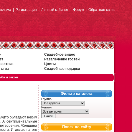
еклама
|
Регистрация
|
Личный кабинет
|
Форум
|
Обратная связь
о
Свадебное видео
ет
Развлечение гостей
шествие
Цветы
тства
Свадебные подарки
ба и закон
ы
Фильтр каталога
Группа:
Регион:
 будто обладают неким
. А сентиментальные
влетворения. Женщина
Поиск по сайту
ности. И делает этого