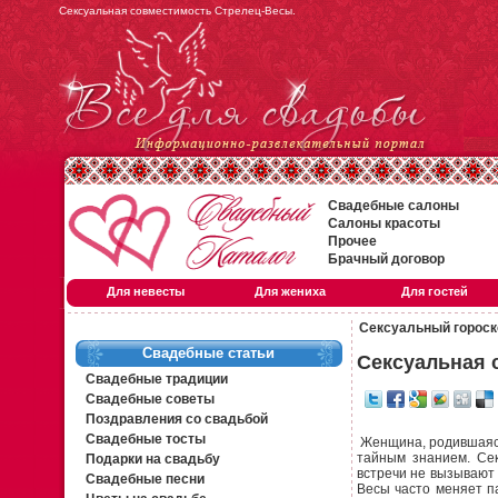
Сексуальная совместимость Стрелец-Весы.
Свадебные салоны
Салоны красоты
Прочее
Брачный договор
Для невесты
Для жениха
Для гостей
Сексуальный гороск
Свадебные статьи
Сексуальная 
Свадебные традиции
Свадебные советы
Поздравления со свадьбой
Свадебные тосты
Женщина, родившаяся 
тайным знанием. Сек
Подарки на свадьбу
встречи не вызывают
Свадебные песни
Весы часто меняет па