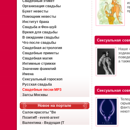
Свадебный этикет
и
Организация свадьбы
о
п
Букет невесты
Помощник невесты
Институт брака
Свадьба и Фен-шуй
Время для свадьбы
В ожидании свадьбы
Сексуальная сов
Что после свадьбы
Свадебная астрология
Наше с
Свадебные приметы
зодиа
поведе
Свадебная магия
а такж
Интимные стрижки
Значение фамилий
Имена
Сексуальный гороскоп
Русская свадьба
Свадебные песни MP3
Сексуальная сов
Загсы Москвы
Телец
скрыв
Новое на портале
фант
некот
Салон красоты "Ве
Позитиff - event-агент
Валентина - Ведущая (Т