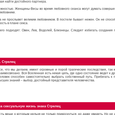
лая найти достойного партнера.
нежностью. Женщины-Весы во время любовного сеанса могут думать совершен
любовнике.
а не прослывет великим любовником. В постели бывает нежен. Он не спосо
ость в плане секса.
его подходят: Овен, Лев, Водолей, Близнецы. Следует избегать создания
. Стрелец
се, что мы делаем, имеет огромные и порой трагические последствия, так к
заимосвязано. Вся Вселенная есть некая цепь, где одно состояние ведет к дру
еловек способен самостоятельно выбрать собственный путь. Прибегать к
ысших знаний – выбор, достойный представителя человечества.
на сексуальную жизнь знака Стрелец
сть вещи, к которым нельзя не только прикоснуться, но даже увидеть. Но не 