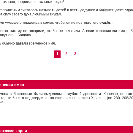
естильню, опережая остальных людей.
оприятным считалось называть детей в честь дедушек и бабушек, даже здра
 силу своего духа любимым внукам.
имя умершего младенца в семье, чтобы он не повторил его судьбы.
бенка никому не говорили, чтобы не сглазили. А если спрашивали имя реб
овут его – Богдан».
у обычно давали временное имя.
1
2
3
овения имен
мена собственные были выделены в глубокой древности. Конечно, нельзя
оторые бы это подтвердили, но еще философ-стоик Хрисипп (ок. 280–208/205
мен...
похожие корни