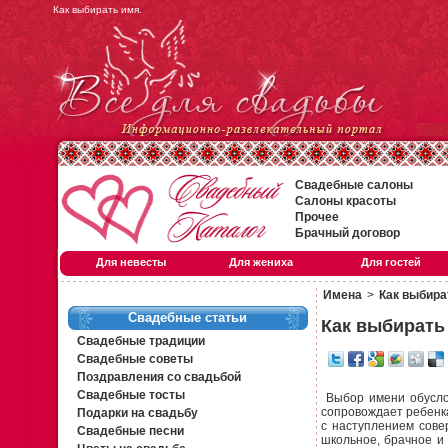
Как выбирать имя.
Свадебные салоны
Салоны красоты
Прочее
Брачный договор
Для невесты
Для жениха
Для гостей
Имена
>
Как выбира
Свадебные статьи
Как выбирать
Свадебные традиции
Свадебные советы
Поздравления со свадьбой
Свадебные тосты
Выбор имени обуслов
сопровождает ребенка 
Подарки на свадьбу
с наступлением сове
Свадебные песни
школьное, брачное и 