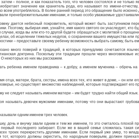
затем – полное, и как показатель того, что человек состоялся и не только
риобретает значение как хранитель рода, его называют по имени-отчеству,
ко всем употреблялось. В более ранний период это обращение было исконно
ывали пренебрежительными именами, и только особо уважаемые удостаивалис
овеку дается небесный покровитель, который может быть заступником пере
ки. Поэтому, выбирая имя, узнайте, имя какого святого он унаследует, кто б
 случае, когда вы или кто-то другой будете обращаться с молитвой о прощени
елах, об исцелении тяжелых недугов, о сохранении вашего имущества или п
ностики – предоставьте своему ребенку возможность выбрать самому, быть е
зано много поверий и традиций, в которых причудливо сочетаются языче
тианская доктрина. Поскольку эти традиции прошли через многовековые ис
. О некоторых из них мы расскажем.
вать ребенка именем праведника – к добру, а именем мученика – обречь на
мя отца, матери, брата, сестры, имена всех тех, кто живет в доме, – он или ег
поверье, но существует множество наблюдений, которые подтверждают его п
очку не следует называть именем матери – им будет трудно найти общий язык.
ьзя называть девочек мужскими именами, потому что они вырастают грубова
е называли одним именем трех человек.
ку, дочь и внучку звали одним и тем же именем, то это считалось плохой 
х первый последнего забирает. Если же в вашей семье сложилась такая си
 всех троих перекрестить другими именами. Если первый уже умер, то млад
м тот, которого должны окрестить, по народным поверьям, должен приехат