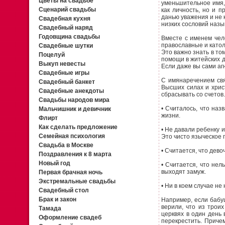
Цветы на свадьбе
уменьшительное имя, 
Сценарий свадьбы
как личность, но и п
данью уважения и не 
Свадебная кухня
низких сословий наз
Свадебный наряд
Годовщина свадьбы
Вместе с именем чел
православные и католи
Свадебные шутки
Это важно знать в том
Поцелуй
помощи в житейских д
Выкуп невесты
Если даже вы сами аг
Свадебные игры
С имянаречением свя
Свадебный банкет
Высших силах и хрис
Свадебные анекдоты
сбрасывать со счетов
Свадьбы народов мира
• Считалось, что наз
Мальчишник и девичник
жизни.
Флирт
Как сделать предложение
• Не давали ребенку и
Семейная психология
Это чисто языческое 
Свадьба в Москве
• Считается, что дев
Поздравления к 8 марта
Новый год
• Считается, что нел
выходят замуж.
Первая брачная ночь
Экстремальные свадьбы
• Ни в коем случае н
Свадебный стол
Брак и закон
Например, если бабуш
верили, что из трои
Тамада
церквях в один день
Оформление свадеб
перекрестить. Приче