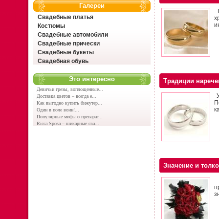
Галереи
П
Свадебные платья
х
и
Костюмы
Свадебные автомобили
Свадебные прически
Свадебные букеты
Свадебная обувь
Это интересно
Традиции нарече
Девичьи грезы, воплощенные...
У
Доставка цветов – всегда е...
П
Как выгодно купить бижутер...
ка
Один в поле воин!...
Популярные мифы о препарат...
Ricca Sposa – шикарные сва...
Значение и толк
К
п
з