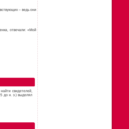
вствующих – ведь они
енка, отвечали: «Мой
 найти свидетелей,
 до н. э.) выделял