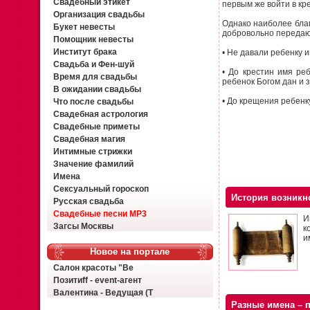
Свадебный этикет
первым же войти в кр
Организация свадьбы
Однако наиболее благ
Букет невесты
добровольно передают
Помощник невесты
Институт брака
• Не давали ребенку 
Свадьба и Фен-шуй
• До крестин имя ре
Время для свадьбы
ребенок Богом дан и з
В ожидании свадьбы
• До крещения ребенк
Что после свадьбы
Свадебная астрология
Свадебные приметы
Свадебная магия
Интимные стрижки
Значение фамилий
Имена
Сексуальный гороскоп
История возникн
Русская свадьба
Свадебные песни MP3
И
Загсы Москвы
к
и
Новое на портале
Салон красоты "Ве
Позитиff - event-агент
Валентина - Ведущая (Т
Разные имена – 