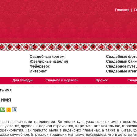
Главная
|
Р
Свадебный кортеж
Свадебные фот
Ювелирные изделия
Свадебный банк
Фейерверк
Свадебное путе
Интернет
Свадебные аген
Для тамады
Свадьба и церковь
Прочее
Свадь
ть имя
 имя
лен различными традициями. Во многих культурах человек имеет несколь
в детстве, другое – в период отрочества, а третье – окончательное, взросло
ршеннолетия. Так принято было в индейских племенах, а также в Китае, гд
даже служебное. В русской традиции мы также наблюдаем, что в детстве уп