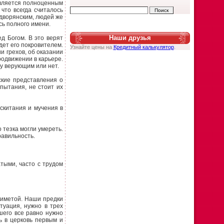
 является полноценным
 что всегда считалось
 дворянским, людей же
ь полного имени.
Наши друзья
д Богом. В это верят
удет его покровителем.
Узнайте цены на
Кредитный калькулятор
.
и грехов, об оказании
родвижении в карьере.
му верующим или нет.
ские представления о
пытания, не стоит их
 скитания и мучения в
о тезка могли умереть.
равильность.
тыми, часто с трудом
приметой. Наши предки
туация, нужно в трех
шего все равно нужно
ь в церковь первым и