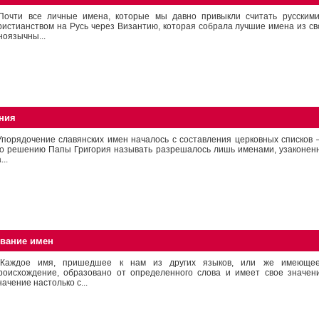
очти все личные имена, которые мы давно привыкли считать русским
ристианством на Русь через Византию, которая собрала лучшие имена из сво
ноязычны...
ния
порядочение славянских имен началось с составления церковных списков 
о решению Папы Григория называть разрешалось лишь именами, узаконенн
...
ование имен
аждое имя, пришедшее к нам из других языков, или же имеющее 
роисхождение, образовано от определенного слова и имеет свое значени
начение настолько с...