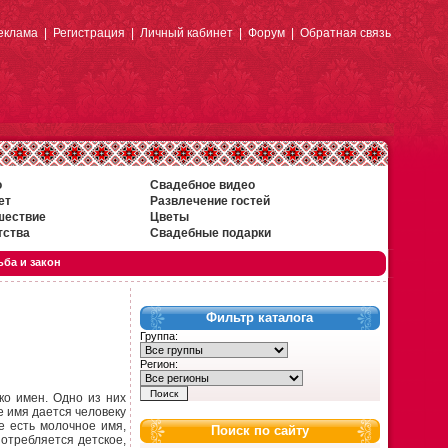
еклама
|
Регистрация
|
Личный кабинет
|
Форум
|
Обратная связь
о
Свадебное видео
ет
Развлечение гостей
шествие
Цветы
тства
Свадебные подарки
ба и закон
Фильтр каталога
Группа:
Регион:
ко имен. Одно из них
е имя дается человеку
е есть молочное имя,
Поиск по сайту
отребляется детское,