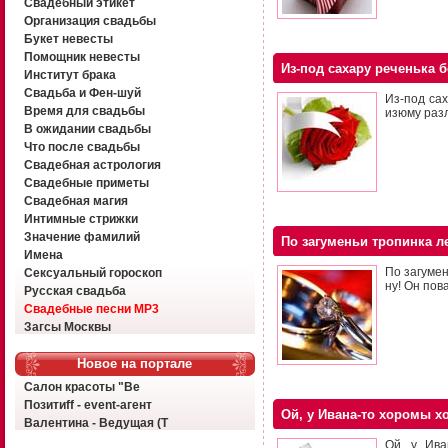
Свадебный этикет
Организация свадьбы
Букет невесты
Помощник невесты
Из-под сахару реченька 
Институт брака
Свадьба и Фен-шуй
Из-под сах
Время для свадьбы
изюму разл
В ожидании свадьбы
Что после свадьбы
Свадебная астрология
Свадебные приметы
Свадебная магия
Интимные стрижки
Значение фамилий
По загуменьи тропинка ле
Имена
По загумен
Сексуальный гороскоп
ну! Он пова
Русская свадьба
Свадебные песни MP3
Загсы Москвы
Новое на портале
Салон красоты "Ве
Позитиff - event-агент
Ой, у Ивана-то хоромы 
Валентина - Ведущая (Т
Ой, у Ива