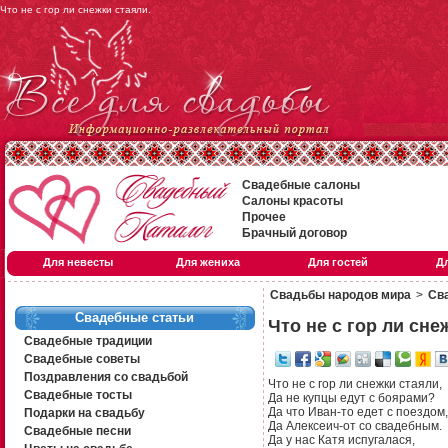
Что не с гор ли снежки стаяли.
Свадебные салоны
Салоны красоты
Прочее
Брачный договор
Для невесты
Для жениха
Для гостей
Д
Свадьбы народов мира
>
Сва
Свадебные статьи
Что не с гор ли сне
Свадебные традиции
Свадебные советы
Поздравления со свадьбой
Что не с гор ли снежки стаяли,
Свадебные тосты
Да не купцы едут с боярами?
Да что Иван-то едет с поездом,
Подарки на свадьбу
Да Алексеич-от со свадебным.
Свадебные песни
Да у нас Катя испугалася,