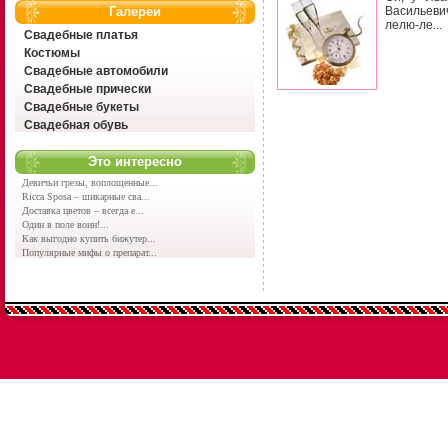
Галереи
Васильеви
лелю-ле...
Свадебные платья
Костюмы
Свадебные автомобили
Свадебные прически
Свадебные букеты
Свадебная обувь
Это интересно
Девичьи грезы, воплощенные...
Ricca Sposa – шикарные сва...
Доставка цветов – всегда е...
Один в поле воин!...
Как выгодно купить бижутер...
Популярные мифы о препарат...