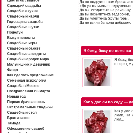
Цветы на свадьбе
Да по подруженькам бросалася
Сценарий свадьбы
«Да уж вы милые подруженьки,
Да вы .сходите-ка на реченьку,
Свадебная кухня
Да вы возьмите-ка ведёрочки,
Свадебный наряд
Да вы улейте-ка (круты горы,
Годовщина свадьбы
Да не взяли бы кони добрые».
Свадебные шутки
Поцелуй
Выкуп невесты
Свадебные игры
Свадебный банкет
Я бежу, бежу по поженке
Свадебные анекдоты
Свадьбы народов мира
Я бежу, бе
говорит, А
Мальчишник и девичник
Флирт
Как сделать предложение
Семейная психология
Свадьба в Москве
Поздравления к 8 марта
Новый год
Первая брачная ночь
Как у дас ли во саду — д
Экстремальные свадьбы
Как у дас 
Свадебный стол
люли, На 
Брак и закон
люл...
Тамада
Оформление свадеб