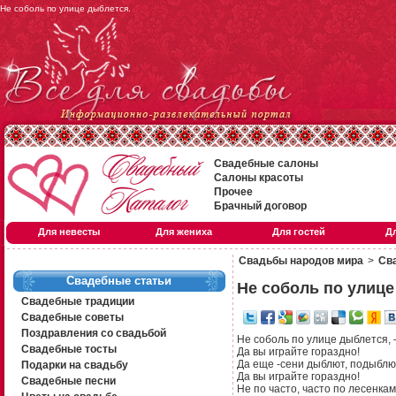
Не соболь по улице дыблется.
Свадебные салоны
Салоны красоты
Прочее
Брачный договор
Для невесты
Для жениха
Для гостей
Д
Свадьбы народов мира
>
Сва
Свадебные статьи
Не соболь по улиц
Свадебные традиции
Свадебные советы
Поздравления со свадьбой
Не соболь по улице дыблется,
Свадебные тосты
Да вы играйте гораздно!
Да еще -сени дыблют, подыблю
Подарки на свадьбу
Да вы играйте гораздно!
Свадебные песни
Не по часто, часто по лесенка