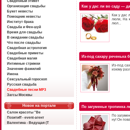
Свадебный этикет
Организация свадьбы
Как у дас ли во саду — д
Букет невесты
Как у дас 
Помощник невесты
люли, На 
Институт брака
люл...
Свадьба и Фен-шуй
Время для свадьбы
В ожидании свадьбы
Что после свадьбы
Свадебная астрология
Свадебные приметы
Из-под сахару реченька 
Свадебная магия
Интимные стрижки
Из-под сах
Значение фамилий
изюму разл
Имена
Сексуальный гороскоп
Русская свадьба
Свадебные песни MP3
Загсы Москвы
Новое на портале
По загуменьи тропинка ле
Салон красоты "Ве
По загумен
Позитиff - event-агент
ну! Он пова
Валентина - Ведущая (Т