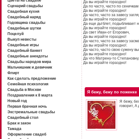
Цветы на свадьбе
Да вы играйте гораздно!
Сценарий свадьбы
Да по часто, часто по сеничкам
Да вы играйте гораздно!
Свадебная кухня
Да часто, часто за завесу загл
Свадебный наряд
Да вы играйте гораздно!
Годовщина свадьбы
Да еще дьтблет, подыбливает н
Да вы играйте гораздно!
Свадебные шутки
Да свет Иван-от Егорович,
Поцелуй
Да вы играйте гораздно!
Выкуп невесты
Да часто, часто за завесу засм
Свадебные игры
Да вы играйте гораздно!.
Да часто, часто свою сужену в
Свадебный банкет
Да вы играйте гораздно!
Свадебные анекдоты
Да что Матрену-то Степановну
Свадьбы народов мира
Да вы играйте гораздно!
Мальчишник и девичник
Флирт
Как сделать предложение
Семейная психология
Свадьба в Москве
Я бежу, бежу по поженке
Поздравления к 8 марта
Новый год
Я бежу, бе
говорит, А
Первая брачная ночь
Экстремальные свадьбы
Свадебный стол
Брак и закон
Тамада
Оформление свадеб