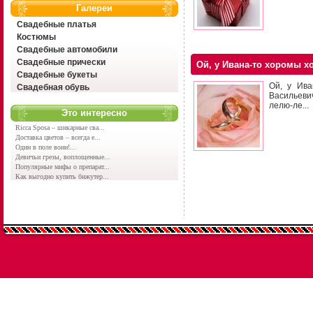
Галереи
Свадебные платья
Костюмы
Свадебные автомобили
Свадебные прически
Ой, у Ивана-то хоромы 
Свадебные букеты
Ой, у Ива
Свадебная обувь
Васильеви
лелю-ле...
Это интересно
Ricca Sposa – шикарные сва...
Доставка цветов – всегда е...
Один в поле воин!...
Девичьи грезы, воплощенные...
Популярные мифы о препарат...
Как выгодно купить бижутер...