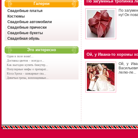
По загуменьи тропинка ле
Галереи
По загумен
Свадебные платья
ну! Он пова
Костюмы
Свадебные автомобили
Свадебные прически
Свадебные букеты
Свадебная обувь
Это интересно
Ой, у Ивана-то хоромы 
Один в поле воин!...
Доставка цветов – всегда е...
Ой, у Ива
Как выгодно купить бижутер...
Васильеви
Популярные мифы о препарат...
лелю-ле...
Ricca Sposa – шикарные сва...
Девичьи грезы, воплощенные...