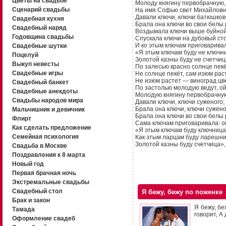
Цветы на свадьбе
Молоду княгину первобрачную, 
Сценарий свадьбы
На имя Софью свет Михайловну
Давали ключи, ключи батюшковы
Свадебная кухня
Брала она ключи во свои белы р
Свадебный наряд
Воздымала ключи выше буйной 
Годовщина свадьбы
Спускала ключи на дубовый сто
И ко этым ключам приговаривал
Свадебные шутки
«Я этым ключам буду не ключни
Поцелуй
Золотой казны буду не счетчиц
Выкуп невесты
По залесью красно солнце пекё
Свадебные игры
Не солнце пекёт, сам изюм раст
Не изюм растет — виноград цве
Свадебный банкет
По застолью молодую ведут, ой
Свадебные анекдоты
Молодую княгину первобрачную
Свадьбы народов мира
Давали ключи, ключи суженого;
Брала она ключи, ключи сужено
Мальчишник и девичник
Брала она ключи во свои белы р
Флирт
Сама ключам приговаривала: о
Как сделать предложение
«Я этым ключам буду ключница,
Семейная психология
Как этым ларцам буду ларешниц
Золотой казны буду счетчица»,
Свадьба в Москве
Поздравления к 8 марта
Новый год
Первая брачная ночь
Экстремальные свадьбы
Свадебный стол
Я бежу, бежу по поженке
Брак и закон
Я бежу, бе
Тамада
говорит, А
Оформление свадеб