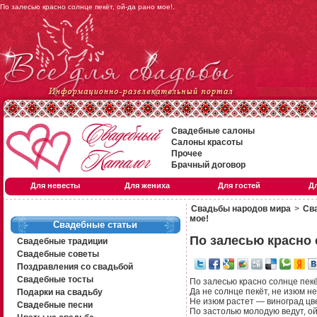
По залесью красно солнце пекёт, ой-да рано мое!.
Свадебные салоны
Салоны красоты
Прочее
Брачный договор
Для невесты
Для жениха
Для гостей
Д
Свадьбы народов мира
>
Сва
мое!
Свадебные статьи
По залесью красно 
Свадебные традиции
Свадебные советы
Поздравления со свадьбой
Свадебные тосты
По залесью красно солнце пекё
Да не солнце пекёт, не изюм не
Подарки на свадьбу
Не изюм растет — виноград цве
Свадебные песни
По застолью молодую ведут, ой