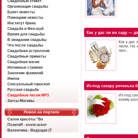
Свадебный этикет
Организация свадьбы
Букет невесты
Помощник невесты
Институт брака
Свадьба и Фен-шуй
Как у дас ли во саду — д
Время для свадьбы
В ожидании свадьбы
Как у дас 
Что после свадьбы
люли, На 
люл...
Свадебная астрология
Свадебные приметы
Свадебная магия
Интимные стрижки
Значение фамилий
Имена
Сексуальный гороскоп
Из-под сахару реченька 
Русская свадьба
Свадебные песни MP3
Из-под сах
изюму разл
Загсы Москвы
Новое на портале
Салон красоты "Ве
Позитиff - event-агент
Валентина - Ведущая (Т