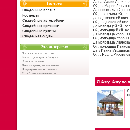
Да на Марии Ларионо
Галереи
Ой, на Марии Ларион
Да еще взяли ей, не в
Свадебные платья
Ой, еще взяли ей, не 
Костюмы
Да под венец ей пост
Свадебные автомобили
Ой, под венец ей пост
Свадебные прически
Да молодицей ей назв
Ой, молодицей ей наз
Свадебные букеты
Да молодица хорошая
Свадебная обувь
Ой, молодица хороша
Да молодица Иванова
Ой, молодица Иванов
Это интересно
Да у Ивана Михайлови
Доставка цветов – всегда е...
Ой, у Ивана Михайлов
Как выгодно купить бижутер...
Один в поле воин!...
Девичьи грезы, воплощенные...
Популярные мифы о препарат...
Ricca Sposa – шикарные сва...
Я бежу, бежу по 
Я
г