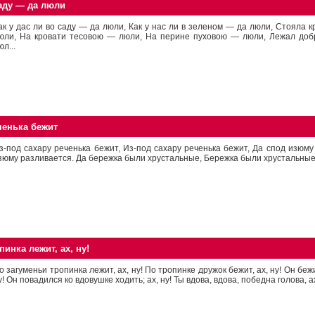
саду — да люли
ак у дас ли во саду — да люли, Как у нас ли в зеленом — да люли, Стояла 
юли, На кровати тесовою — люли, На перине пуховою — люли, Лежал до
юл...
ченька бежит
з-под сахару реченька бежит, Из-под сахару реченька бежит, Да спод изюму
зюму разливается. Да бережка были хрустальные, Бережка были хрустальные, 
инка лежит, ах, ну!
о загуменьи тропинка лежит, ах, ну! По тропинке дружок бежит, ах, ну! Он бежи
у! Он повадился ко вдовушке ходить; ах, ну! Ты вдова, вдова, победна голова, ах,