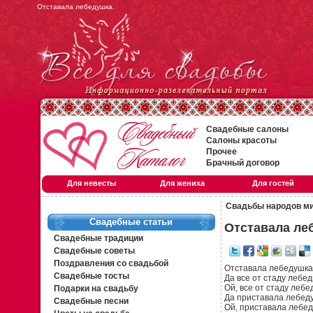
Отставала лебедушка.
Свадебные салоны
Салоны красоты
Прочее
Брачный договор
Для невесты
Для жениха
Для гостей
Свадьбы народов м
Свадебные статьи
Отставала ле
Свадебные традиции
Свадебные советы
Поздравления со свадьбой
Отставала лебедушка
Свадебные тосты
Да все от стаду лебед
Ой, все от стаду лебе
Подарки на свадьбу
Да приставала лебед
Свадебные песни
Ой, приставала лебе