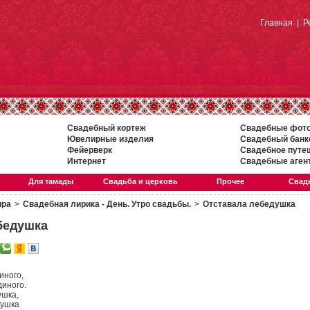
Главная
|
Р
Свадебный кортеж
Свадебные фот
Ювелирные изделия
Свадебный банк
Фейерверк
Свадебное путе
Интернет
Свадебные аген
Для тамады
Свадьба и церковь
Прочее
Свадь
ира
>
Свадебная лирика - День. Утро свадьбы.
>
Отставала лебедушка
бедушка
иного,
диного.
ушка,
душка