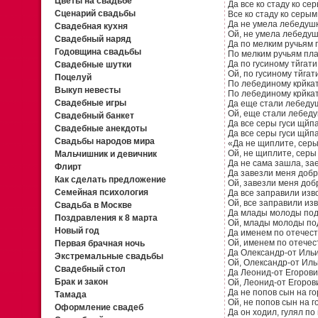
Цветы на свадьбе
Да все ко стаду ко се
Сценарий свадьбы
Все ко стаду ко серым
Да не умела лебедушк
Свадебная кухня
Ой, не умела лебеду
Свадебный наряд
Да по мелким ручьям 
Годовщина свадьбы
По мелким ручьям пл
Да по гусиному тйгати
Свадебные шутки
Ой, по гусиному тйгат
Поцелуй
По лебединому крйкат
Выкуп невесты
По лебединому крйкат
Свадебные игры
Да еще стали лебедуш
Ой, еще стали лебед
Свадебный банкет
Да все серы гуси щйпа
Свадебные анекдоты
Да все серы гуси щйпа
Свадьбы народов мира
«Да не щиплите, серы 
Ой, не щиплите, серы 
Мальчишник и девичник
Да не сама зашла, за
Флирт
Да завезли меня добр
Как сделать предложение
Ой, завезли меня доб
Семейная психология
Да все заправили изв
Ой, все заправили из
Свадьба в Москве
Да млады молоды под
Поздравления к 8 марта
Ой, млады молоды по
Новый год
Да именем по отечест
Ой, именем по отечес
Первая брачная ночь
Да Олександр-от Ильи
Экстремальные свадьбы
Ой, Олександр-от Иль
Свадебный стол
Да Леонид-от Егорови
Брак и закон
Ой, Леонид-от Егоров
Да не попов сын на го
Тамада
Ой, не попов сын на г
Оформление свадеб
Да он ходил, гулял по 