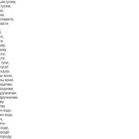
рым гусям,
 гусям,
а,
шка
плавати,
авати
,
и,
и,
и.
ку,
ушку
ти,
ти.
гуси,
гуси!
ехала:
ы кони,
ры кони,
ощички,
вощички,
ручнички,
дручнички,
ву
тву
ч еще,
ич еще,
ч,
ич».
роде,
ороде
городу.