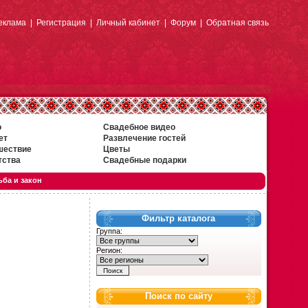
еклама
|
Регистрация
|
Личный кабинет
|
Форум
|
Обратная связь
о
Свадебное видео
ет
Развлечение гостей
шествие
Цветы
тства
Свадебные подарки
ба и закон
Фильтр каталога
Группа:
Регион:
Поиск по сайту