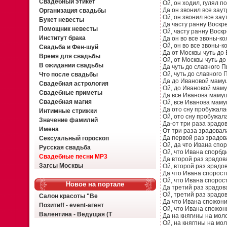
Свадебный этикет
Ой, он ходил, гулял по
Да он звонил все зау
Организация свадьбы
Ой, он звонил все за
Букет невесты
Да часту ранну Воскр
Помощник невесты
Ой, часту ранну Воск
Институт брака
Да он во все звоны-ко
Ой, он во все звоны-к
Свадьба и Фен-шуй
Да от Москвы чуть до 
Время для свадьбы
Ой, от Москвы чуть до
В ожидании свадьбы
Да чуть до славного П
Ой, чуть до славного 
Что после свадьбы
Да до Ивановой маму
Свадебная астрология
Ой, до Ивановой маму
Свадебные приметы
Да все Иванова мамуш
Свадебная магия
Ой, все Иванова мам
Да ото сну пробужала
Интимные стрижки
Ой, ото сну пробужал
Значение фамилий
Да-от три раза зрадо
Имена
От три раза зрадовал
Да первой раз зрадо
Сексуальный гороскоп
Ой, да что Ивана спо
Русская свадьба
Ой, что Ивана спорбд
Свадебные песни MP3
Да второй раз зрадо
Загсы Москвы
Ой, второй раз зрадо
Да что Ивана спорост
Ой, что Ивана спорос
Новое на портале
Да третий раз зрадов
Ой, третий раз зрадо
Салон красоты "Ве
Да что Ивана спожони
Позитиff - event-агент
Ой, что Ивана спожон
Валентина - Ведущая (Т
Да на княгины на мол
Ой, на княгпны на мо