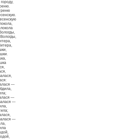
 городу,
треню.
утреню
есенскую.
ресенскую
локола,
олокола
Вологды,
 Вологды,
итера,
Питера,
шки,
шки.
ка,
ушка
ся,
ася,
валася,
ася:
валася —
рбдила,
ила;
валася —
валася —
ила,
тила;
алася,
валася —
ла,
ила
одой,
лодой,