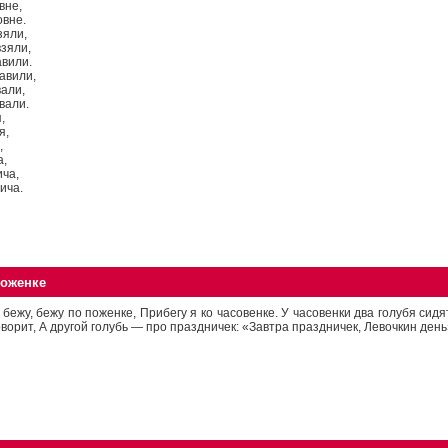
вне,
овне.
зяли,
взяли,
авили.
авили,
али,
вали.
,
я,
,
а,
ча,
ича.
поженке
 бежу, бежу по поженке, Прибегу я ко часовенке. У часовенки два голубя сидя
оворит, А другой голубь — про праздничек: «Завтра праздничек, Левочкин день».