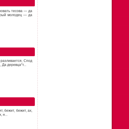
кровать тесова — да
брый молодец — да
 разливается, Спод
Да деревца^г...
т, бежит, бежит, ах,
 н...