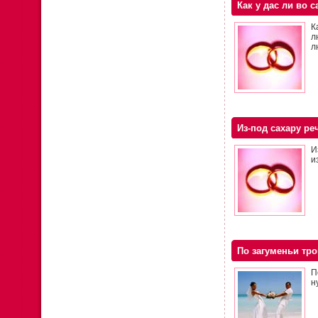
Как у дас ли во 
К
л
л
Из-под сахару ре
И
и
По загуменьи троп
П
н