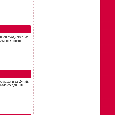
ньей сходилися, За
уг подороже. ...
ому, да и за Дунай,
ало со единым ...