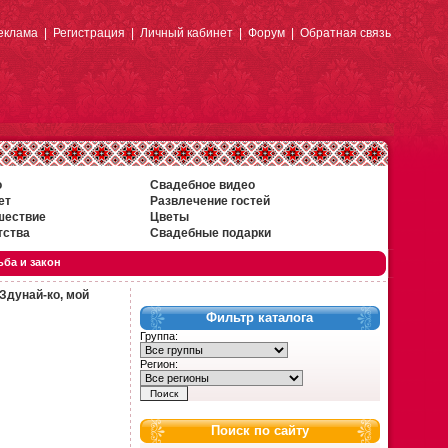
еклама
|
Регистрация
|
Личный кабинет
|
Форум
|
Обратная связь
о
Свадебное видео
ет
Развлечение гостей
шествие
Цветы
тства
Свадебные подарки
ба и закон
Здунай-ко, мой
Фильтр каталога
Группа:
Регион:
Поиск по сайту