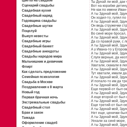
Цветы на свадьбе
Ты Дунай ли мой, дак 
Сценарий свадьбы
Вот на корабке детин
Не как по имени Иван-
Свадебная кухня
А ты Здунай мой, Здун
Свадебный наряд
Он ходил-то, гулял по
Годовщина свадьбы
А ты Здунай мой, Здун
Он ведь стружечки стр
Свадебные шутки
А ты Здунай мой, Здун
Поцелуй
Во синё море бросал,
Выкуп невесты
А ты Здунай мой, Зду
Свадебные игры
Да со правой руки, с
А ты Здунай мой, Зду
Свадебный банкет
А у Ивана-то у Егоров
Свадебные анекдоты
А ты Здунай мой, Здун
Свадьбы народов мира
Слуги верные, да нео
А ты Здунай мой, Зду
Мальчишник и девичник
Хватали, скакали в ле
Флирт
А ты Здунай мой, Здун
Как сделать предложение
Тут хватали, имали да
Семейная психология
А ты Здунай мой, Здун
И попало-то им да три
Свадьба в Москве
А ты Здунай мой, Здун
Поздравления к 8 марта
Еще первой-от был ок
Новый год
А ты Здунай мой, Здун
А еще второй-от был о
Первая брачная ночь
А ты Здунай мой, Здун
Экстремальные свадьбы
Еще третий-от был ок
Свадебный стол
А ты Здунай мой, Здун
Брак и закон
Нет еще, ценички был
А ты Здунай мой, Здун
Тамада
Уехали за синё море,
Оформление свадеб
А ты Здунай мой, Здун