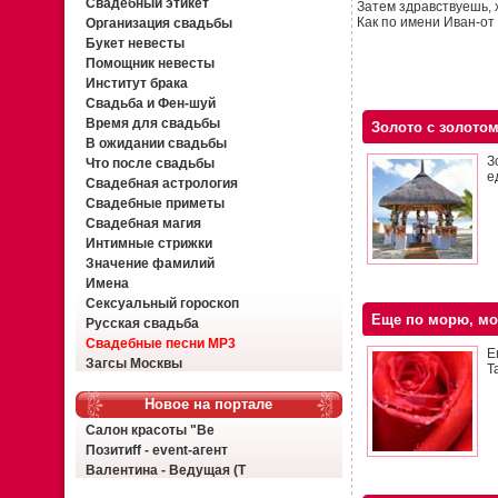
Свадебный этикет
Затем здравствуешь, 
Как по имени Иван-от 
Организация свадьбы
Букет невесты
Помощник невесты
Институт брака
Свадьба и Фен-шуй
Время для свадьбы
Золото с золото
В ожидании свадьбы
З
Что после свадьбы
е
Свадебная астрология
Свадебные приметы
Свадебная магия
Интимные стрижки
Значение фамилий
Имена
Сексуальный гороскоп
Еще по морю, мо
Русская свадьба
Свадебные песни MP3
Е
Загсы Москвы
Т
Новое на портале
Салон красоты "Ве
Позитиff - event-агент
Валентина - Ведущая (Т