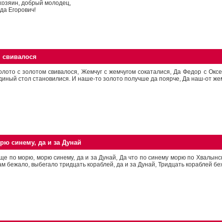
хозяин, добрый молодец,
да Егорович!
м свивалося
олото с золотом свивалося, Жемчуг с жемчугом сокаталися, Да Федор с Оксе
диный стол становилися. И наше-то золото получше да поярче, Да наш-от жемч
рю синему, да и за Дунай
ще по морю, морю синему, да и за Дунай, Да что по синему морю по Хвалынск
ам бежало, выбегало тридцать кораблей, да и за Дунай, Тридцать кораблей беж