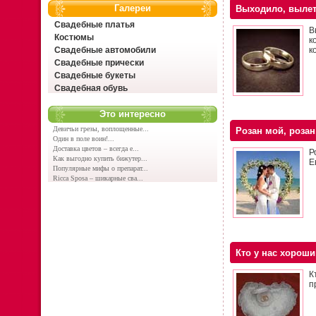
Галереи
Выходило, вылета
Свадебные платья
В
Костюмы
к
Свадебные автомобили
ко
Свадебные прически
Свадебные букеты
Свадебная обувь
Это интересно
Девичьи грезы, воплощенные...
Розан мой, розан
Один в поле воин!...
Доставка цветов – всегда е...
Р
Как выгодно купить бижутер...
Е
Популярные мифы о препарат...
Ricca Sposa – шикарные сва...
Кто у нас хороши
К
п