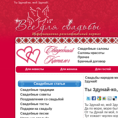
Ты Здунай-ко, мой Здунай!.
Свадебные салоны
Салоны красоты
Прочее
Брачный договор
Для невесты
Для жениха
Для гостей
Свадьбы народов м
Здунай!
Свадебные статьи
Ты Здунай-ко,
Свадебные традиции
Свадебные советы
Поздравления со свадьбой
Свадебные тосты
Ты Здунай-ко, мой Зду
Да по морю, морю был
Подарки на свадьбу
От ты Дунай ли мой, 
Свадебные песни
Тут езжает черлен кор