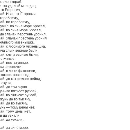
черлен кораб.
ушка удалый молодец,
то Егорович,
ай, Иван-от Егорович.
 корабличку,
ай, по корабличку,
ужил, во синё море бросал,
ай, во синё море бросал,
 да злачан перстень уронил,
най, злачан престень уронил
 любимого мизенышка,
най, с любимого мизенышка.
ича слуги верные были,
ай, слуги верные были,
тступные,
най, неотступные.
гки флюпочки,
ай, в легки флюпочки,
 как шелков невод,
ай, да как шелков нейод,
 окуня,
ай, да три окуня.
унь во пятьсот рублей,
ай, во пятьсот рублей,
кунь да во тысячу,
ай, да во тысячу.
унь — тому цены нет,
ай, тому цены нет.
и да уехали,
ай, да уехали,
ай, за синё море.