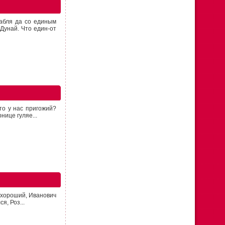
рабля да со единым
Дунай. Что един-от
кто у нас пригожий?
нице гуляе...
а хороший, Иванович
я, Роз...