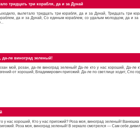
ло тридцать три корабля, да и за Дунай
ыходило, вылетало тридцать три корабля, да и за Дунай, Тридцать три ко
ораблем, да и за Дунай, Со единым кораблем, со удалым молодцом, да и за 
...
, да-ле виноград зеленый!
озан мой, розан, да-ле виноград зеленый! Да-ле кто у нас хороший, Да-ле 
вгений-от хороший, Владимирович пригожий. Да-ле по светлице ходит, Спо гор
й
то у нас хороший, Кто у нас пригожий? Роза моя, виноград зеленый! Ванюшк
ригожий. Роза моя, виноград зеленый! В зеркало смотрелся — Сам себе дивилс