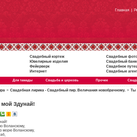
Главная
|
Р
Свадебный кортеж
Свадебные фот
Ювелирные изделия
Свадебный банк
Фейерверк
Свадебное путе
Интернет
Свадебные аген
Для тамады
Свадьба и церковь
Прочее
Свадь
ира
>
Свадебная лирика - Свадебный пир. Величания новобрачному.
>
Ты 
 мой Здунай!
най!
о Воланскому,
по морю Воланскому,
аб,