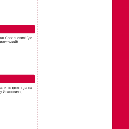
ван Савельевич! Где
леточкой! ...
али-то цветы да на
 Ивановича, ...