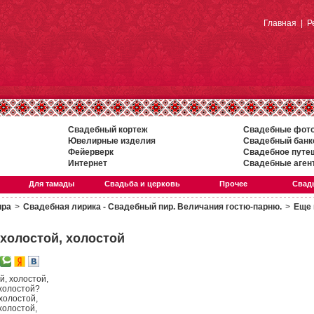
Главная
|
Р
Свадебный кортеж
Свадебные фот
Ювелирные изделия
Свадебный банк
Фейерверк
Свадебное путе
Интернет
Свадебные аген
Для тамады
Свадьба и церковь
Прочее
Свадь
ира
>
Свадебная лирика - Свадебный пир. Величания гостю-парню.
>
Еще 
 холостой, холостой
й, холостой,
 холостой?
холостой,
холостой,