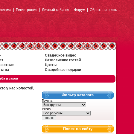
еклама
|
Регистрация
|
Личный кабинет
|
Форум
|
Обратная связь
о
Свадебное видео
ет
Развлечение гостей
шествие
Цветы
тства
Свадебные подарки
ба и закон
кто у нас холостой,
Фильтр каталога
Группа:
Регион:
Поиск по сайту