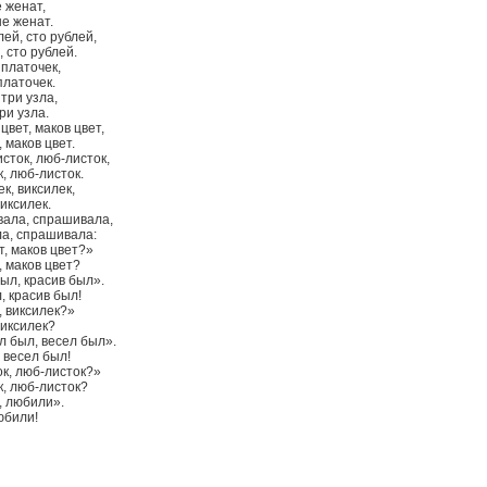
 женат,
не женат.
ей, сто рублей,
, сто рублей.
 платочек,
платочек.
 три узла,
ри узла.
вет, маков цвет,
 маков цвет.
сток, люб-листок,
, люб-листок.
к, виксилек,
виксилек.
вала, спрашивала,
ла, спрашивала:
т, маков цвет?»
, маков цвет?
ыл, красив был».
, красив был!
, виксилек?»
виксилек?
 был, весел был».
 весел был!
ок, люб-листок?»
к, люб-листок?
, любили».
юбили!