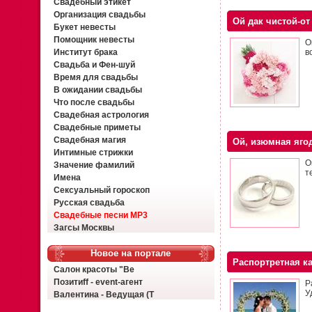
Свадебный этикет
Организация свадьбы
Ой дак чистой-от
Букет невесты
Помощник невесты
О
Институт брака
в
Свадьба и Фен-шуй
Время для свадьбы
В ожидании свадьбы
Что после свадьбы
Свадебная астрология
Свадебные приметы
Свадебная магия
Ой, изюмная яго
Интимные стрижки
О
Значение фамилий
т
Имена
Сексуальный гороскоп
Русская свадьба
Свадебные песни MP3
Загсы Москвы
Новое на портале
Распортретная к
Салон красоты "Ве
Позитиff - event-агент
Р
У
Валентина - Ведущая (Т