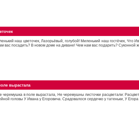
еточек
ленький наш цветочек, Лазорьёвый, голубой! Миленький наш гостёчек, Что И
ам вас посадить? В новом доме на диване! Чем нам вас подарить? Суконной жи
поле вырастала
е черемушка в поле вырастала, Не черемушны листочки расцветали: Расцвет
уйной головы У Ивана у Егоровича. Срадовалося сердечко у татеньки, У Егора у