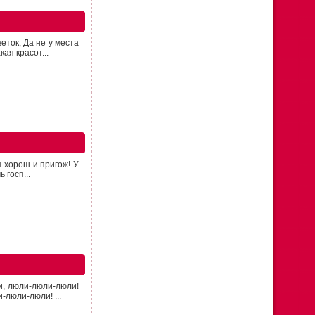
еток, Да не у места
ая красот...
я хорош и пригож! У
 госп...
и, люли-люли-люли!
-люли-люли! ...