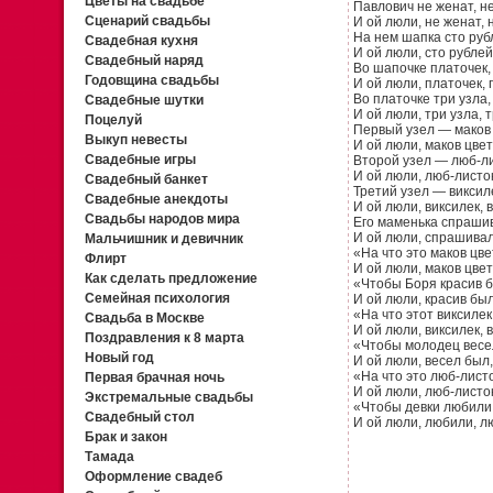
Цветы на свадьбе
Павлович не женат, не
Сценарий свадьбы
И ой люли, не женат, 
На нем шапка сто рубл
Свадебная кухня
И ой люли, сто рублей
Свадебный наряд
Во шапочке платочек,
Годовщина свадьбы
И ой люли, платочек, 
Во платочке три узла,
Свадебные шутки
И ой люли, три узла, т
Поцелуй
Первый узел — маков ц
Выкуп невесты
И ой люли, маков цвет,
Свадебные игры
Второй узел — люб-ли
И ой люли, люб-листок
Свадебный банкет
Третий узел — виксиле
Свадебные анекдоты
И ой люли, виксилек, 
Свадьбы народов мира
Его маменька спраши
И ой люли, спрашива
Мальчишник и девичник
«На что это маков цве
Флирт
И ой люли, маков цвет
Как сделать предложение
«Чтобы Боря красив б
Семейная психология
И ой люли, красив был
«На что этот виксилек
Свадьба в Москве
И ой люли, виксилек, 
Поздравления к 8 марта
«Чтобы молодец весел
Новый год
И ой люли, весел был,
«На что это люб-лист
Первая брачная ночь
И ой люли, люб-листо
Экстремальные свадьбы
«Чтобы девки любили
Свадебный стол
И ой люли, любили, л
Брак и закон
Тамада
Оформление свадеб