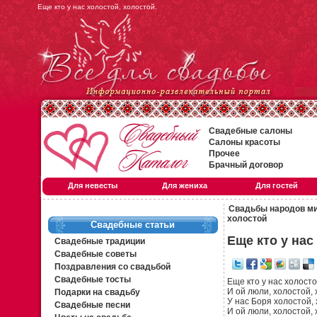
Еще кто у нас холостой, холостой.
Свадебные салоны
Салоны красоты
Прочее
Брачный договор
Для невесты
Для жениха
Для гостей
Свадьбы народов м
холостой
Свадебные статьи
Еще кто у нас
Свадебные традиции
Свадебные советы
Поздравления со свадьбой
Свадебные тосты
Еще кто у нас холосто
И ой люли, холостой,
Подарки на свадьбу
У нас Боря холостой, 
Свадебные песни
И ой люли, холостой, 