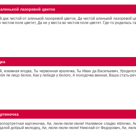
 аленькой лазоревой цветок
й дак чистой-от аленькой лазоревой цветок, Да чистой аленькой лазоревой цв
о чистом поле цветет, Да не у места во чистом поле цветет. Где-то родилась так
дка
й, изюмная ягодка, Ты червонная кралечка, Ты Иван да Васильевич, Уродилс
ебя ли лицо белое, Как у лебедя у белого, А походочка винная, Ваша стать-речь
артиночка
аспортретная картиночка, Аи, люли-люли-люли! Наливное сладко яблочко, А
далой добрый молодец, Аи, люли-люли-люли! Николай-от Федорович, Аи, люли