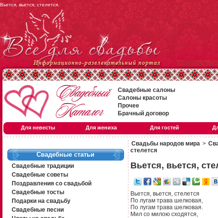
Вьется, вьется, стелется.
Свадебные салоны
Салоны красоты
Прочее
Брачный договор
Для невесты
Для жениха
Для гостей
Д
Свадьбы народов мира
>
Сва
стелется
Свадебные статьи
Вьется, вьется, сте
Свадебные традиции
Свадебные советы
Поздравления со свадьбой
Свадебные тосты
Вьется, вьется, стелется
По лугам трава шелковая,
Подарки на свадьбу
По лугам трава шелковая.
Свадебные песни
Мил со милою сходятся,