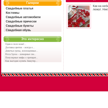
Галереи
Как на неб
Свадебные платья
лежат. Ник
Костюмы
Свадебные автомобили
Свадебные прически
Свадебные букеты
Свадебная обувь
Это интересно
Один в поле воин!...
Доставка цветов – всегда е...
Девичьи грезы, воплощенные...
Ricca Sposa – шикарные сва...
Популярные мифы о препарат...
Как выгодно купить бижутер...