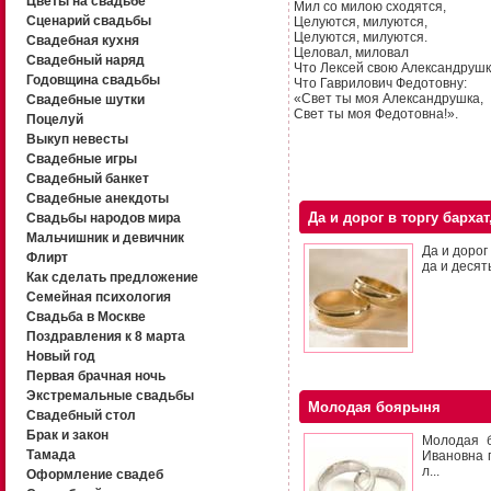
Цветы на свадьбе
Мил со милою сходятся,
Сценарий свадьбы
Целуются, милуются,
Целуются, милуются.
Свадебная кухня
Целовал, миловал
Свадебный наряд
Что Лексей свою Александрушк
Годовщина свадьбы
Что Гаврилович Федотовну:
«Свет ты моя Александрушка,
Свадебные шутки
Свет ты моя Федотовна!».
Поцелуй
Выкуп невесты
Свадебные игры
Свадебный банкет
Свадебные анекдоты
Да и дорог в торгу бархат
Свадьбы народов мира
Мальчишник и девичник
Да и дорог
Флирт
да и десят
Как сделать предложение
Семейная психология
Свадьба в Москве
Поздравления к 8 марта
Новый год
Первая брачная ночь
Экстремальные свадьбы
Молодая боярыня
Свадебный стол
Брак и закон
Молодая б
Тамада
Ивановна г
л...
Оформление свадеб