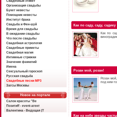
Свадебный этикет
Организация свадьбы
Букет невесты
Помощник невесты
Институт брака
Свадьба и Фен-шуй
Как по саду, саду, садику
Время для свадьбы
Как по са
В ожидании свадьбы
виноградик
Что после свадьбы
Свадебная астрология
Свадебные приметы
Свадебная магия
Интимные стрижки
Значение фамилий
Имена
Розан мой, розан!
Сексуальный гороскоп
Русская свадьба
Розан мой,
Свадебные песни MP3
под ним-то
Загсы Москвы
Новое на портале
Салон красоты "Ве
Позитиff - event-агент
Валентина - Ведущая (Т
Как на небе звезды част