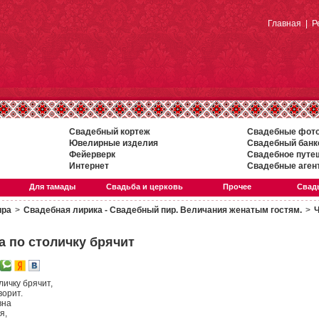
Главная
|
Р
Свадебный кортеж
Свадебные фот
Ювелирные изделия
Свадебный банк
Фейерверк
Свадебное путе
Интернет
Свадебные аген
Для тамады
Свадьба и церковь
Прочее
Свадь
ира
>
Свадебная лирика - Свадебный пир. Величания женатым гостям.
>
Ч
а по столичку брячит
личку брячит,
ворит.
вна
я,