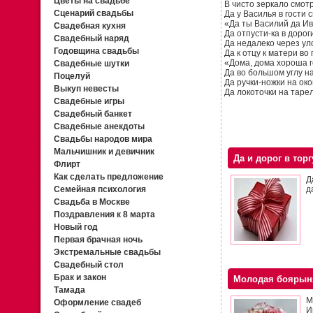
Цветы на свадьбе
В чисто зеркало смот
Сценарий свадьбы
Да у Василья в гости 
«Да ты Василий да Ив
Свадебная кухня
Да отпусти-ка в дороги
Свадебный наряд
Да недалеко через уло
Годовщина свадьбы
Да к отцу к матери во 
«Дома, дома хороша г
Свадебные шутки
Да во большом углу на
Поцелуй
Да ручки-ножки на ок
Выкуп невесты
Да локоточки на тарел
Свадебные игры
Свадебный банкет
Свадебные анекдоты
Свадьбы народов мира
Мальчишник и девичник
Да и дорог в торг
Флирт
Как сделать предложение
Д
Семейная психология
д
Свадьба в Москве
Поздравления к 8 марта
Новый год
Первая брачная ночь
Экстремальные свадьбы
Свадебный стол
Брак и закон
Молодая боярын
Тамада
М
Оформление свадеб
И