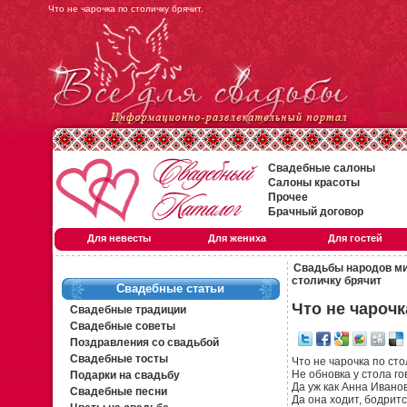
Что не чарочка по столичку брячит.
Свадебные салоны
Салоны красоты
Прочее
Брачный договор
Для невесты
Для жениха
Для гостей
Свадьбы народов м
столичку брячит
Свадебные статьи
Что не чарочк
Свадебные традиции
Свадебные советы
Поздравления со свадьбой
Свадебные тосты
Что не чарочка по сто
Не обновка у стола го
Подарки на свадьбу
Да уж как Анна Ивано
Свадебные песни
Да она ходит, бодритс