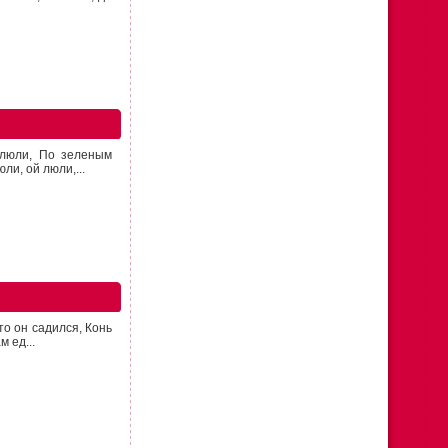
й люли, По зеленым
ли, ой люли,...
то он садился, Конь
 ед...