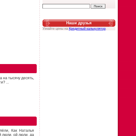
Наши друзья
Узнайте цены на
Кредитный калькулятор
.
Да на тысячу десять,
и? ...
лёли, Как Наталья
й люли, ой люли, да