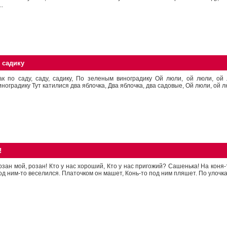
..
, садику
ак по саду, саду, садику, По зеленым виноградику Ой люли, ой люли, о
иноградику Тут катилися два яблочка, Два яблочка, два садовые, Ой люли, ой лю
!
озан мой, розан! Кто у нас хороший, Кто у нас пригожий? Сашенька! На коня-
од ним-то веселился. Платочком он машет, Конь-то под ним пляшет. По улочкам