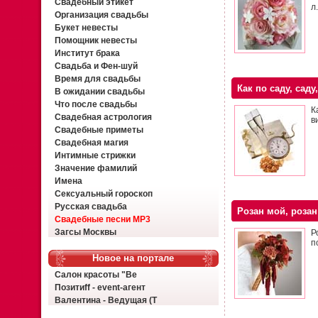
Свадебный этикет
л.
Организация свадьбы
Букет невесты
Помощник невесты
Институт брака
Свадьба и Фен-шуй
Время для свадьбы
Как по саду, саду
В ожидании свадьбы
Что после свадьбы
К
Свадебная астрология
в
Свадебные приметы
Свадебная магия
Интимные стрижки
Значение фамилий
Имена
Сексуальный гороскоп
Русская свадьба
Розан мой, розан
Свадебные песни MP3
Загсы Москвы
Р
п
Новое на портале
Салон красоты "Ве
Позитиff - event-агент
Валентина - Ведущая (Т