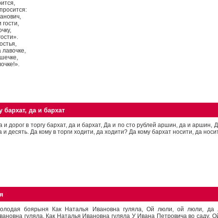
рится,
спросится:
анович,
 гости,
чку,
гости».
остья,
 лавочке,
ошечке,
очке!».
у бархат, да и бархат
а и дорог в торгу бархат, да и бархат, Да и по сто рублей аршин, да и аршин, 
а и десять. Да кому в торги ходити, да ходити? Да кому бархат носити, да носит
я
олодая боярыня Как Наталья Ивановна гуляла, Ой люли, ой люли, да 
вановна гуляла, Как Наталья Ивановна гуляла У Ивана Петровича во саду, О