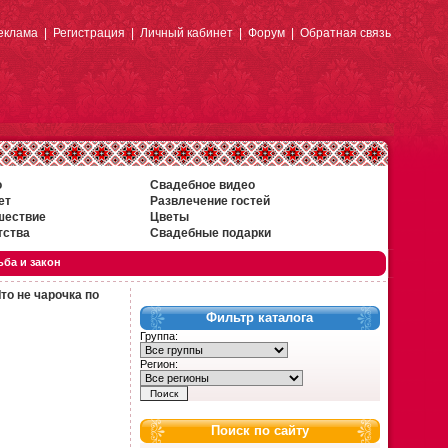
еклама
|
Регистрация
|
Личный кабинет
|
Форум
|
Обратная связь
о
Свадебное видео
ет
Развлечение гостей
шествие
Цветы
тства
Свадебные подарки
ба и закон
то не чарочка по
Фильтр каталога
Группа:
Регион:
Поиск по сайту