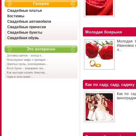
Галереи
Свадебные платья
Костюмы
Свадебные автомобили
Свадебные прически
Молодая боярыня
Свадебные букеты
Свадебная обувь
Молодая б
Ивановна г
Это интересно
л...
Доставка цветов – всегда е...
Популярные мифы о препарат...
Девичьи грезы, воплощенные...
Ricca Sposa – шикарные сва...
Как выгодно купить бижутер...
Один в поле воин!...
Как по саду, саду, садику
Как по са
виноградик