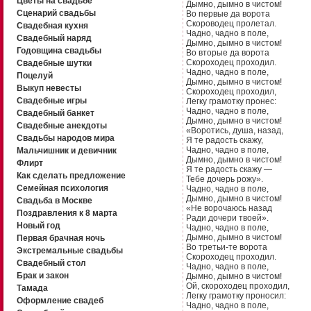
Цветы на свадьбе
Дымно, дымно в чистом!
Сценарий свадьбы
Во первые да ворота
Скороводец пролетал.
Свадебная кухня
Чадно, чадно в поле,
Свадебный наряд
Дымно, дымно в чистом!
Годовщина свадьбы
Во вторые да ворота
Скороходец проходил.
Свадебные шутки
Чадно, чадно в поле,
Поцелуй
Дымно, дымно в чистом!
Выкуп невесты
Скороходец проходил,
Свадебные игры
Легку грамотку пронес:
Чадно, чадно в поле,
Свадебный банкет
Дымно, дымно в чистом!
Свадебные анекдоты
«Воротись, душа, назад,
Свадьбы народов мира
Я те радость скажу,
Чадно, чадно в поле,
Мальчишник и девичник
Дымно, дымно в чистом!
Флирт
Я те радость скажу —
Как сделать предложение
Тебе дочерь рожу».
Семейная психология
Чадно, чадно в поле,
Дымно, дымно в чистом!
Свадьба в Москве
«Не ворочаюсь назад
Поздравления к 8 марта
Ради дочери твоей».
Новый год
Чадно, чадно в поле,
Дымно, дымно в чистом!
Первая брачная ночь
Во третьи-те ворота
Экстремальные свадьбы
Скороходец проходил.
Свадебный стол
Чадно, чадно в поле,
Брак и закон
Дымно, дымно в чистом!
Ой, скороходец проходил,
Тамада
Легку грамотку проносил:
Оформление свадеб
Чадно, чадно в поле,