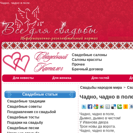
Чадно, чадно в поле.
Свадебные салоны
Салоны красоты
Прочее
Брачный договор
Для невесты
Для жениха
Для гостей
Д
Свадьбы народов мира
>
Сва
Свадебные статьи
Чадно, чадно в пол
Свадебные традиции
Свадебные советы
Поздравления со свадьбой
Чадно, чадно в поле,
Свадебные тосты
Дымно, дымно в чистом!
У Иванова двора
Подарки на свадьбу
Трои новы да ворота.
Свадебные песни
Чадно, чадно в поле,