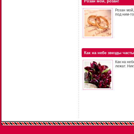
Розан мой, розан!
Розан мой,
под ним-то
Как на небе звезды част
Как на неб
лежат. Ник