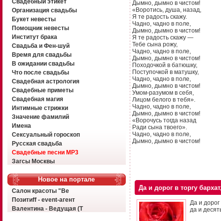
Свадебный этикет
Дымно, дымно в чистом!
«Воротись, душа, назад,
Организация свадьбы
Я те радость скажу.
Букет невесты
Чадно, чадно в поле,
Помощник невесты
Дымно, дымно в чистом!
Институт брака
Я те радость скажу —
Тебе сына рожу,
Свадьба и Фен-шуй
Чадно, чадно в поле,
Время для свадьбы
Дымно, дымно в чистом!
В ожидании свадьбы
Походочкой в батюшку,
Поступочкой в матушку,
Что после свадьбы
Чадно, чадно в поле,
Свадебная астрология
Дымно, дымно в чистом!
Свадебные приметы
Умом-разумом в себя,
Свадебная магия
Лицом белого в тебя».
Чадно, чадно в поле,
Интимные стрижки
Дымно, дымно в чистом!
Значение фамилий
«Ворочусь тогда назад
Имена
Ради сына твоего».
Чадно, чадно в поле,
Сексуальный гороскоп
Дымно, дымно в чистом!
Русская свадьба
Свадебные песни MP3
Загсы Москвы
Новое на портале
Да и дорог в торгу бархат
Салон красоты "Ве
Позитиff - event-агент
Да и дорог
Валентина - Ведущая (Т
да и десят