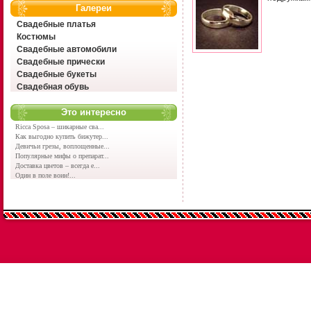
Галереи
Свадебные платья
Костюмы
Свадебные автомобили
Свадебные прически
Свадебные букеты
Свадебная обувь
Это интересно
Ricca Sposa – шикарные сва...
Как выгодно купить бижутер...
Девичьи грезы, воплощенные...
Популярные мифы о препарат...
Доставка цветов – всегда е...
Один в поле воин!...