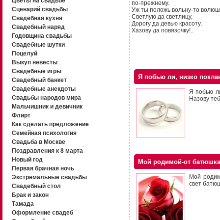
Цветы на свадьбе
по-прежнему.
Сценарий свадьбы
Уж ты положь вольну-то волюш
Светлую да светлицу,
Свадебная кухня
Дорогу да девью красоту,
Свадебный наряд
Хазову да повязочку!..
Годовщина свадьбы
Свадебные шутки
Поцелуй
Выкуп невесты
Свадебные игры
Я побью ли, низко покл
Свадебный банкет
Свадебные анекдоты
Я побью л
Свадьбы народов мира
Назову теб
Мальчишник и девичник
Флирт
Как сделать предложение
Семейная психология
Свадьба в Москве
Поздравления к 8 марта
Новый год
Мой родимой-от батюшк
Первая брачная ночь
Мой родим
Экстремальные свадьбы
свет батюш
Свадебный стол
Брак и закон
Тамада
Оформление свадеб