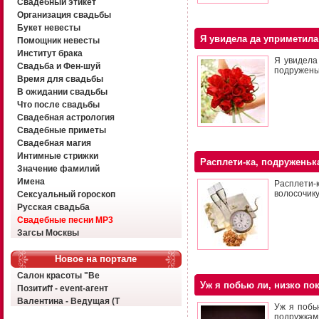
Свадебный этикет
Организация свадьбы
Букет невесты
Я увидела да уприметила
Помощник невесты
Институт брака
Я увидела
Свадьба и Фен-шуй
подруженьк
Время для свадьбы
В ожидании свадьбы
Что после свадьбы
Свадебная астрология
Свадебные приметы
Свадебная магия
Интимные стрижки
Расплети-ка, подруженьк
Значение фамилий
Имена
Расплети-
волосочику
Сексуальный гороскоп
Русская свадьба
Свадебные песни MP3
Загсы Москвы
Новое на портале
Салон красоты "Ве
Уж я побью ли, низко по
Позитиff - event-агент
Валентина - Ведущая (Т
Уж я побь
подружкам,