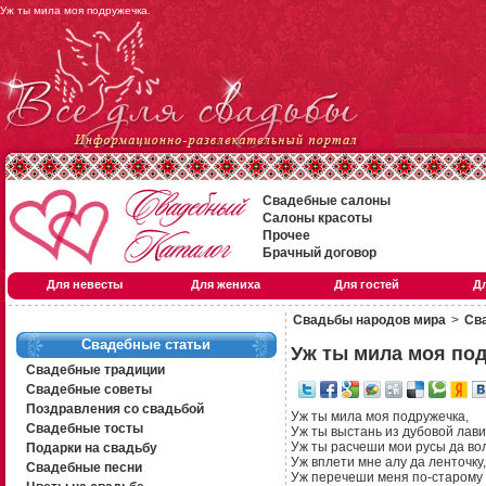
Уж ты мила моя подружечка.
Свадебные салоны
Салоны красоты
Прочее
Брачный договор
Для невесты
Для жениха
Для гостей
Д
Свадьбы народов мира
>
Сва
Свадебные статьи
Уж ты мила моя по
Свадебные традиции
Свадебные советы
Поздравления со свадьбой
Уж ты мила моя подружечка,
Свадебные тосты
Уж ты выстань из дубовой лав
Уж ты расчеши мои русы да во
Подарки на свадьбу
Уж вплети мне алу да ленточку,
Свадебные песни
Уж перечеши меня по-старому