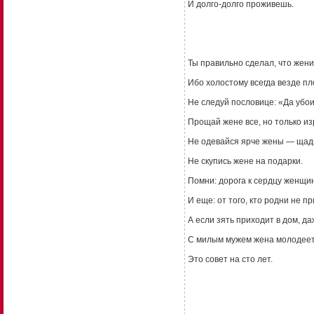
И долго-долго проживешь.
Ты правильно сделал, что жени
Ибо холостому всегда везде пл
Не следуй пословице: «Да убои
Прощай жене все, но только из
Не одевайся ярче жены — щад
Не скупись жене на подарки.
Помни: дорога к сердцу женщи
И еще: от того, кто родни не п
А если зять приходит в дом, да
С милым мужем жена молодеет,
Это совет на сто лет.