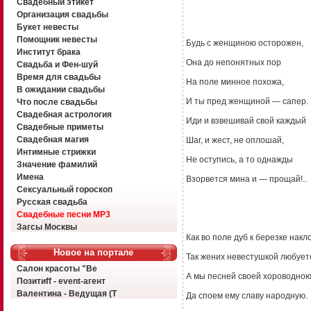
Свадебный этикет
Организация свадьбы
Букет невесты
Помощник невесты
Будь с женщиною осторожен,
Институт брака
Она до непонятных пор
Свадьба и Фен-шуй
Время для свадьбы
На поле минное похожа,
В ожидании свадьбы
И ты пред женщиной — сапер.
Что после свадьбы
Свадебная астрология
Иди и взвешивай свой каждый
Свадебные приметы
Свадебная магия
Шаг, и жест, не оплошай,
Интимные стрижки
Не оступись, а то однажды
Значение фамилий
Имена
Взорвется мина и — прощай!..
Сексуальный гороскоп
Русская свадьба
Свадебные песни MP3
Загсы Москвы
Как во поле дуб к березке накл
Новое на портале
Так жених невестушкой любует
Салон красоты "Ве
А мы песней своей хороводно
Позитиff - event-агент
Валентина - Ведущая (Т
Да споем ему славу народную.