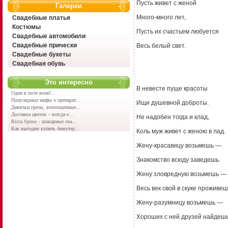
Пусть живет с женой
Галереи
Много-много лет,
Свадебные платья
Костюмы
Пусть их счастьем любуется
Свадебные автомобили
Свадебные прически
Весь белый свет.
Свадебные букеты
Свадебная обувь
Это интересно
В невесте пуще красоты
Один в поле воин!...
Популярные мифы о препарат...
Ищи душевной доброты.
Девичьи грезы, воплощенные...
Доставка цветов – всегда е...
Не надобен тогда и клад,
Ricca Sposa – шикарные сва...
Как выгодно купить бижутер...
Коль муж живет с женою в лад.
Жену-красавицу возьмешь —
Знакомство всюду заведешь.
Жену зловредную возьмешь —
Весь век свой в скуке проживеш
Жену-разумницу возьмешь —
Хороших с ней друзей найдеш