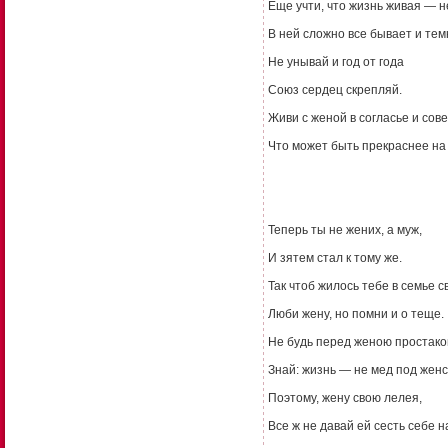
Еще учти, что жизнь живая — н
В ней сложно все бывает и тем
Не унывай и год от года
Союз сердец скрепляй.
Живи с женой в согласье и сов
Что может быть прекраснее на
Теперь ты не жених, а муж,
И зятем стал к тому же.
Так чтоб жилось тебе в семье с
Люби жену, но помни и о теще.
Не будь перед женою простако
Знай: жизнь — не мед под женс
Поэтому, жену свою лелея,
Все ж не давай ей сесть себе н