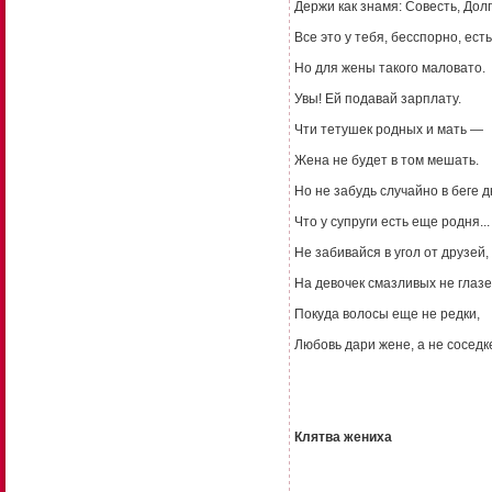
Держи как знамя: Совесть, Долг
Все это у тебя, бесспорно, есть
Но для жены такого маловато.
Увы! Ей подавай зарплату.
Чти тетушек родных и мать —
Жена не будет в том мешать.
Но не забудь случайно в беге д
Что у супруги есть еще родня...
Не забивайся в угол от друзей,
На девочек смазливых не глазе
Покуда волосы еще не редки,
Любовь дари жене, а не соседк
Клятва жениха