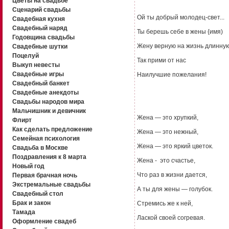
Цветы на свадьбе
Сценарий свадьбы
Ой ты добрый молодец-свет...
Свадебная кухня
Свадебный наряд
Ты берешь себе в жены {имя)
Годовщина свадьбы
Жену верную на жизнь длинную
Свадебные шутки
Поцелуй
Так прими от нас
Выкуп невесты
Свадебные игры
Наилучшие пожелания!
Свадебный банкет
Свадебные анекдоты
Свадьбы народов мира
Мальчишник и девичник
Жена — это хрупкий,
Флирт
Как сделать предложение
Жена — это нежный,
Семейная психология
Жена — это яркий цветок.
Свадьба в Москве
Поздравления к 8 марта
Жена - это счастье,
Новый год
Что раз в жизни дается,
Первая брачная ночь
Экстремальные свадьбы
А ты для жены — голубок.
Свадебный стол
Брак и закон
Стремись же к ней,
Тамада
Лаской своей согревая.
Оформление свадеб