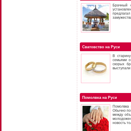
Брачный 
установле
предлагал
замужества
Сватовство на Руси
В старин
семьями о
скорых бр
выступали 
Помолвка на Руси
Помолвка 
Обычно пом
между объ
молодожен
новость то