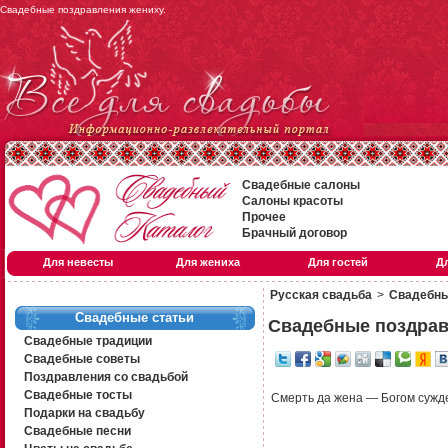
Свадебные поздравления жениху.
Свадебные салоны
Салоны красоты
Прочее
Брачный договор
Для невесты
Для жениха
Для гостей
Д
Русская свадьба
>
Свадебны
Свадебные статьи
Свадебные поздрав
Свадебные традиции
Свадебные советы
Поздравления со свадьбой
Свадебные тосты
Смерть да жена — Богом сужд
Подарки на свадьбу
Свадебные песни