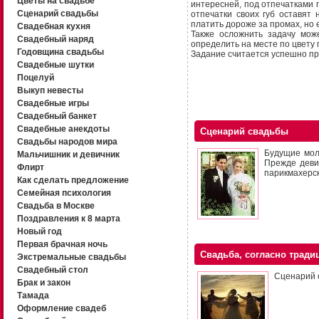
Цветы на свадьбе
интересней, под отпечатками г
Сценарий свадьбы
отпечатки своих губ оставят 
платить дороже за промах, но 
Свадебная кухня
Также осложнить задачу мож
Свадебный наряд
определить на месте по цвету 
Годовщина свадьбы
Задание считается успешно пр
Свадебные шутки
Поцелуй
Выкуп невесты
Свадебные игры
Свадебный банкет
Свадебные анекдоты
Сценарий свадьбы
Свадьбы народов мира
Будущие мол
Мальчишник и девичник
Прежде деви
Флирт
парикмахерск
Как сделать предложение
Семейная психология
Свадьба в Москве
Поздравления к 8 марта
Новый год
Первая брачная ночь
Свадьба, согласно тради
Экстремальные свадьбы
Свадебный стол
Сценарий 
Брак и закон
Тамада
Оформление свадеб