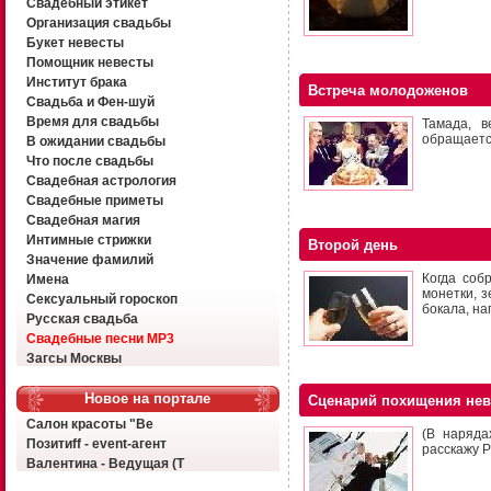
Свадебный этикет
Организация свадьбы
Букет невесты
Помощник невесты
Институт брака
Встреча молодоженов
Свадьба и Фен-шуй
Время для свадьбы
Тамада, в
обращаетс
В ожидании свадьбы
Что после свадьбы
Свадебная астрология
Свадебные приметы
Свадебная магия
Интимные стрижки
Второй день
Значение фамилий
Когда соб
Имена
монетки, з
Сексуальный гороскоп
бокала, н
Русская свадьба
Свадебные песни MP3
Загсы Москвы
Новое на портале
Сценарий похищения не
Салон красоты "Ве
(В наряда
Позитиff - event-агент
расскажу Р
Валентина - Ведущая (Т