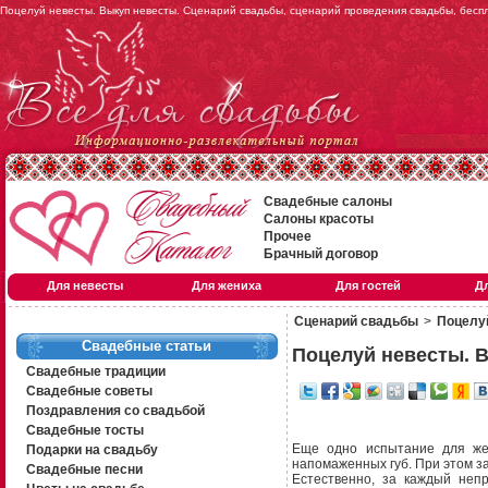
Поцелуй невесты. Выкуп невесты. Сценарий свадьбы, сценарий проведения свадьбы, бес
Свадебные салоны
Салоны красоты
Прочее
Брачный договор
Для невесты
Для жениха
Для гостей
Д
Сценарий свадьбы
>
Поцелу
Свадебные статьи
Поцелуй невесты. 
Свадебные традиции
Свадебные советы
Поздравления со свадьбой
Свадебные тосты
Еще одно испытание для же
Подарки на свадьбу
напомаженных губ. При этом за
Свадебные песни
Естественно, за каждый неп