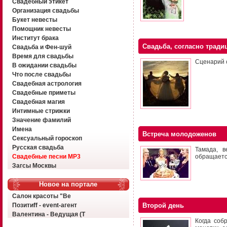
Свадебный этикет
Организация свадьбы
Букет невесты
Помощник невесты
Институт брака
Свадьба, согласно тради
Свадьба и Фен-шуй
Время для свадьбы
Сценарий 
В ожидании свадьбы
Что после свадьбы
Свадебная астрология
Свадебные приметы
Свадебная магия
Интимные стрижки
Значение фамилий
Имена
Встреча молодоженов
Сексуальный гороскоп
Русская свадьба
Тамада, в
Свадебные песни MP3
обращаетс
Загсы Москвы
Новое на портале
Салон красоты "Ве
Позитиff - event-агент
Второй день
Валентина - Ведущая (Т
Когда соб