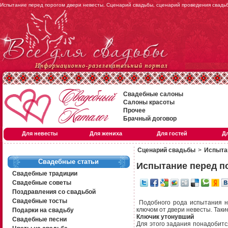
Испытание перед порогом двери невесты. Сценарий свадьбы, сценарий проведения свадь
Свадебные салоны
Салоны красоты
Прочее
Брачный договор
Для невесты
Для жениха
Для гостей
Д
Сценарий свадьбы
>
Испыта
Свадебные статьи
Испытание перед п
Свадебные традиции
Свадебные советы
Поздравления со свадьбой
Свадебные тосты
Подобного рода испытания на
ключом от двери невесты. Так
Подарки на свадьбу
Ключик утонувший
Свадебные песни
Для этого задания понадобитс