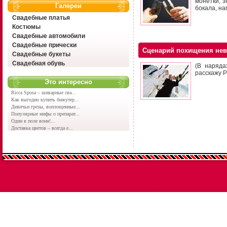
монетки, з
Галереи
бокала, н
Свадебные платья
Костюмы
Свадебные автомобили
Свадебные прически
Сценарий похищения не
Свадебные букеты
Свадебная обувь
(В наряда
расскажу Р
Это интересно
Ricca Sposa – шикарные сва...
Как выгодно купить бижутер...
Девичьи грезы, воплощенные...
Популярные мифы о препарат...
Один в поле воин!...
Доставка цветов – всегда е...