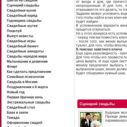
Цветы на свадьбе
от входа в дом, где прячетс
Сценарий свадьбы
непрозрачным. И для того, 
отказывается это делать, то пл
Свадебная кухня
Задание можно усложнить еще 
Свадебный наряд
того чтобы найти в них ключ ем
Годовщина свадьбы
будет найден.
В усложненном варианте жени
Свадебные шутки
придется откупаться.
Поцелуй
Но у этого конкурса есть усл
Выкуп невесты
- перед тем как поместить клю
Свадебные игры
- после того, как жених вып
туалет, для того, чтобы впосл
Свадебный банкет
В поисках заветного ключа
Свадебные анекдоты
Еще одна разновидность - преп
Свадьбы народов мира
Для того чтобы его провести п
цена выкупа. И еще один лист
Мальчишник и девичник
жениху предлагают выбрать т
Флирт
выбранном шаре, жених должен
Как сделать предложение
будет обнаружен нужный шар.
Семейная психология
Свадьба в Москве
Поздравления к 8 марта
Новый год
Первая брачная ночь
Экстремальные свадьбы
Сценарий свадьбы
Свадебный стол
Брак и закон
Будущие мол
Прежде деви
Тамада
парикмахерск
Оформление свадеб