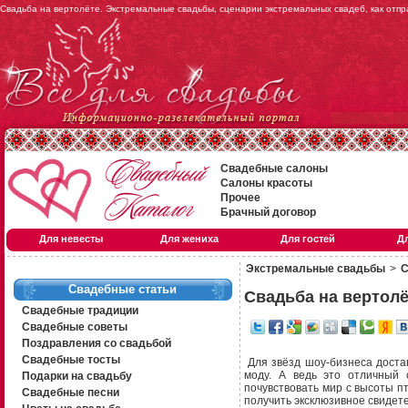
Свадьба на вертолёте. Экстремальные свадьбы, сценарии экстремальных свадеб, как отпр
Свадебные салоны
Салоны красоты
Прочее
Брачный договор
Для невесты
Для жениха
Для гостей
Д
Экстремальные свадьбы
>
С
Свадебные статьи
Свадьба на вертолё
Свадебные традиции
Свадебные советы
Поздравления со свадьбой
Свадебные тосты
Для звёзд шоу-бизнеса достав
моду. А ведь это отличный 
Подарки на свадьбу
почувствовать мир с высоты пт
Свадебные песни
получить эксклюзивное свидете