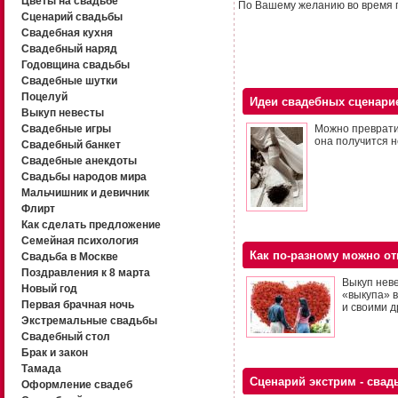
Цветы на свадьбе
По Вашему желанию во время п
Сценарий свадьбы
Свадебная кухня
Свадебный наряд
Годовщина свадьбы
Свадебные шутки
Поцелуй
Идеи свадебных сценари
Выкуп невесты
Свадебные игры
Можно превратит
она получится 
Свадебный банкет
Свадебные анекдоты
Свадьбы народов мира
Мальчишник и девичник
Флирт
Как сделать предложение
Семейная психология
Как по-разному можно от
Свадьба в Москве
Поздравления к 8 марта
Выкуп нев
Новый год
«выкупа» в
Первая брачная ночь
и своими д
Экстремальные свадьбы
Свадебный стол
Брак и закон
Тамада
Сценарий экстрим - сва
Оформление свадеб