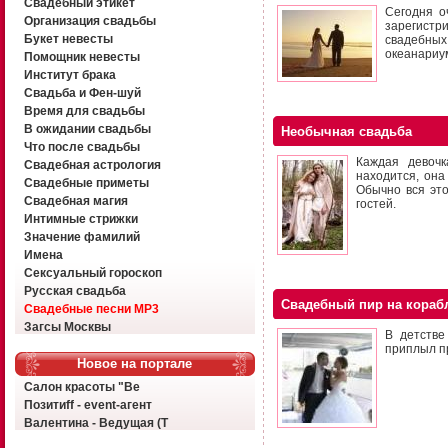
Свадебный этикет
Сегодня о
Организация свадьбы
зарегист
Букет невесты
свадебных
океанариу
Помощник невесты
Институт брака
Свадьба и Фен-шуй
Время для свадьбы
В ожидании свадьбы
Необычная свадьба
Что после свадьбы
Каждая девочк
Свадебная астрология
находится, она
Свадебные приметы
Обычно вся эт
Свадебная магия
гостей.
Интимные стрижки
Значение фамилий
Имена
Сексуальный гороскоп
Русская свадьба
Свадебный пир на кораб
Свадебные песни MP3
Загсы Москвы
В детстве
приплыл пр
Новое на портале
Салон красоты "Ве
Позитиff - event-агент
Валентина - Ведущая (Т