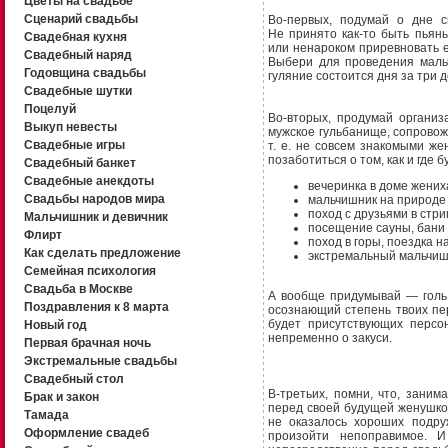
Цветы на свадьбе
Сценарий свадьбы
Во-первых,
подумай о дне св
Не принято
как-то
быть пьяным
Свадебная кухня
или ненароком приревновать е
Свадебный наряд
Выбери для проведения маль
Годовщина свадьбы
гуляние состоится дня за три 
Свадебные шутки
Поцелуй
Во-вторых,
продумай организа
Выкуп невесты
мужское гульбанище, сопровож
Свадебные игры
т. е. не совсем знакомыми ж
позаботиться о том, как и где 
Свадебный банкет
Свадебные анекдоты
вечеринка в доме жених
Свадьбы народов мира
мальчишник на природе
поход с друзьями в
стри
Мальчишник и девичник
посещение сауны, бани 
Флирт
поход в горы, поездка н
Как сделать предложение
экстремальный мальчишн
Семейная психология
Свадьба в Москве
А вообще придумывай — голь 
Поздравления к 8 марта
осознающий степень твоих пе
будет присутствующих персон
Новый год
непременно о закуси.
Первая брачная ночь
Экстремальные свадьбы
Свадебный стол
В-третьих,
помни, что, занима
Брак и закон
перед своей будущей женушко
Тамада
не оказалось хороших подру
Оформление свадеб
произойти непоправимое. 