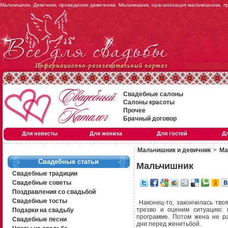
Мальчишник. Девичник, проведение девичника. Мальчишник, ораганизация мальчишника, 
Свадебные салоны
Салоны красоты
Прочее
Брачный договор
Для невесты
Для жениха
Для гостей
Д
Мальчишник и девичник
>
Ма
Свадебные статьи
Мальчишник
Свадебные традиции
Свадебные советы
Поздравления со свадьбой
Свадебные тосты
Наконец-то,
закончилась твоя
трезво и оценим ситуацию: 
Подарки на свадьбу
программе. Потом жена не р
Свадебные песни
дни перед женитьбой.