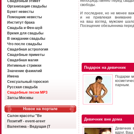
непосредственно перед свадьб
Свадебный этикет
свободы.
Организация свадьбы
Букет невесты
И последнее, но не менее ва
Помощник невесты
и не привлекая внимание р
на ваш взгляд, мужские шал
Институт брака
Посещение обезьянника перед 
Свадьба и Фен-шуй
Время для свадьбы
В ожидании свадьбы
Что после свадьбы
Свадебная астрология
Свадебные приметы
Свадебная магия
Интимные стрижки
Подарок на девичник
Значение фамилий
Имена
Подарки м
косметиче
Сексуальный гороскоп
парным.
Русская свадьба
Свадебные песни MP3
Загсы Москвы
Новое на портале
Салон красоты "Ве
Девичник вне дома
Позитиff - event-агент
Валентина - Ведущая (Т
Девичник 
вдруг, Ваш