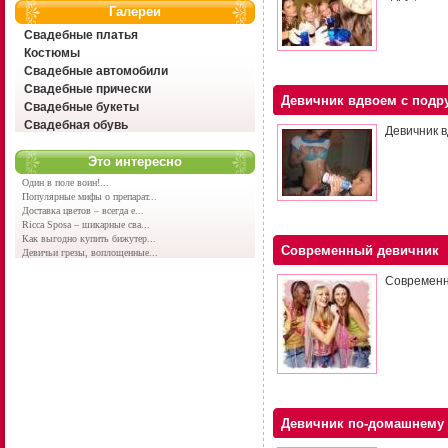
Галереи
Свадебные платья
Костюмы
Свадебные автомобили
Свадебные прически
Девичник вдвоем с подр
Свадебные букеты
Свадебная обувь
Девичник в
Это интересно
Один в поле воин!...
Популярные мифы о препарат...
Доставка цветов – всегда е...
Ricca Sposa – шикарные сва...
Как выгодно купить бижутер...
Современный девичник
Девичьи грезы, воплощенные...
Современн
Девичник по-домашнему