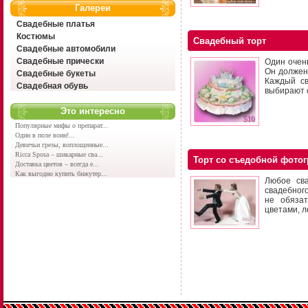
Галереи
Свадебные платья
Костюмы
Свадебный торт
Свадебные автомобили
Свадебные прически
Один очен
Он должен
Свадебные букеты
Каждый св
Свадебная обувь
выбирают 
Это интересно
Популярные мифы о препарат...
Один в поле воин!...
Девичьи грезы, воплощенные...
Ricca Sposa – шикарные сва...
Торт со съедобной фото
Доставка цветов – всегда е...
Как выгодно купить бижутер...
Любое сва
свадебного
не обяза
цветами, л