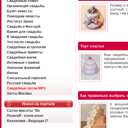
Свадебный этикет
Размер и в
Организация свадьбы
(сытный, с
Букет невесты
блюд, тем 
Помощник невесты
Институт брака
Свадьба и Фен-шуй
Время для свадьбы
В ожидании свадьбы
Что после свадьбы
Торт счастья
Свадебная астрология
Свадебные приметы
Ваш свадебный
Свадебная магия
оформление ч
Интимные стрижки
изображающи
присутство ват
Значение фамилий
Имена
Сексуальный гороскоп
Русская свадьба
Свадебные песни MP3
Загсы Москвы
Как правильно выбрать 
Новое на портале
К внешне
придержив
Салон красоты "Ве
розовые то
Позитиff - event-агент
именно Ва
Валентина - Ведущая (Т