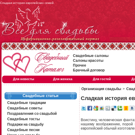
Сладкая история европейских семей.
Свадебные салоны
Салоны красоты
Прочее
Брачный договор
Для невесты
Для жениха
Для гостей
Д
Организация свадьбы
>
Свад
Свадебные статьи
Сладкая история е
Свадебные традиции
Свадебные советы
Поздравления со свадьбой
Свадебные тосты
Воистину, человеческая фанта
нашему воображению, порой 
Подарки на свадьбу
европейский обычай изготовлен
Свадебные песни