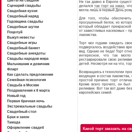
Цветы на свадьбе
Не так давно в Европе сущест
Сценарий свадьбы
делался
так торт на заказ
, ч
могла лишь в первый День рожд
Свадебная кухня
Свадебный наряд
Для того, чтобы обеспечить
Годовщина свадьбы
просушенный белок, из котор
который обладает прекрасной
Свадебные шутки
от завистливых насекомых – пр
Поцелуй
лакомства.
Выкуп невесты
Свадебные игры
Торт мог годами ожидать сво
подвергалось воздействию вр
Свадебный банкет
вид. Однако не беда! Торт отн
Свадебные анекдоты
интересное, что так могло
Свадьбы народов мира
реставрировали свою реликвию
детей. Несмотря ни на что, то
Мальчишник и девичник
Флирт
Возвращаясь к технологии прои
Как сделать предложение
входящие в состав лакомства, 
Семейная психология
простой причине: торт отлич
Кроме всего прочего, он был
Свадьба в Москве
реликвии. Вот так вот даже б
Поздравления к 8 марта
европейских семей.
Новый год
Первая брачная ночь
Экстремальные свадьбы
Свадебный стол
Брак и закон
Тамада
Оформление свадеб
Какой торт заказать на с