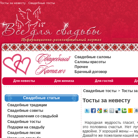
Тосты за невесту . Свадебные тосты
Свадебные салоны
Салоны красоты
Прочее
Брачный договор
Для невесты
Для жениха
Для гостей
Д
Свадебные тосты
>
Тосты за
Свадебные статьи
Тосты за невесту
Свадебные традиции
Свадебные советы
Поздравления со свадьбой
Свадебные тосты
Народная мудрость гласит, 
это половина счастья. Нет л
Подарки на свадьбу
вдвойне. У хорошей жены — му
Свадебные песни
Давайте же пожелаем нашей но