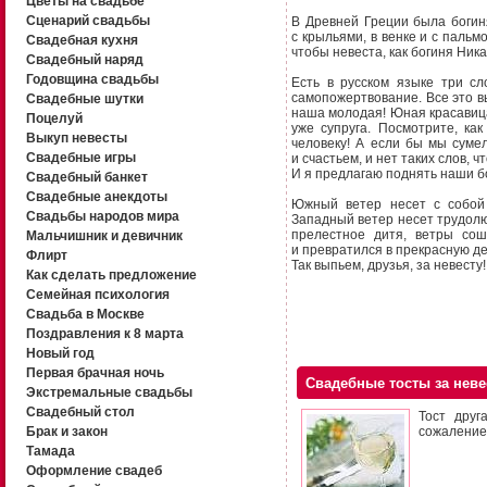
Цветы на свадьбе
Сценарий свадьбы
В Древней Греции была богин
с крыльями, в венке и с паль
Свадебная кухня
чтобы невеста, как богиня Ника
Свадебный наряд
Годовщина свадьбы
Есть в русском языке три сл
самопожертвование. Все это вы
Свадебные шутки
наша молодая! Юная красавица
Поцелуй
уже супруга. Посмотрите, ка
Выкуп невесты
человеку! А если бы мы суме
Свадебные игры
и счастьем, и нет таких слов, 
И я предлагаю поднять наши бо
Свадебный банкет
Свадебные анекдоты
Южный ветер несет с собой 
Свадьбы народов мира
Западный ветер несет трудолюб
прелестное дитя, ветры со
Мальчишник и девичник
и превратился в прекрасную де
Флирт
Так выпьем, друзья, за невесту
Как сделать предложение
Семейная психология
Свадьба в Москве
Поздравления к 8 марта
Новый год
Первая брачная ночь
Свадебные тосты за неве
Экстремальные свадьбы
Свадебный стол
Тост друг
Брак и закон
сожаление
Тамада
Оформление свадеб