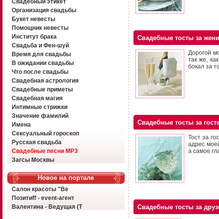
Свадебный этикет
Организация свадьбы
Букет невесты
Помощник невесты
Институт брака
Свадебные тосты за жен
Свадьба и Фен-шуй
Дорогой м
Время для свадьбы
так же, ка
В ожидании свадьбы
бокал за т
Что после свадьбы
Свадебная астрология
Свадебные приметы
Свадебная магия
Интимные стрижки
Значение фамилий
Свадебные тосты за гост
Имена
Сексуальный гороскоп
Тост за го
Русская свадьба
адрес мое
Свадебные песни MP3
а самое гл
Загсы Москвы
Новое на портале
Салон красоты "Ве
Позитиff - event-агент
Валентина - Ведущая (Т
Свадебные тосты за друз