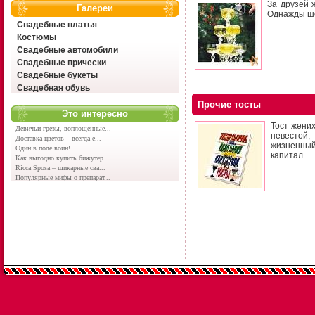
За друзей 
Галереи
Однажды ше
Свадебные платья
Костюмы
Свадебные автомобили
Свадебные прически
Свадебные букеты
Свадебная обувь
Прочие тосты
Это интересно
Тост жени
Девичьи грезы, воплощенные...
невестой,
Доставка цветов – всегда е...
жизненный
Один в поле воин!...
капитал.
Как выгодно купить бижутер...
Ricca Sposa – шикарные сва...
Популярные мифы о препарат...