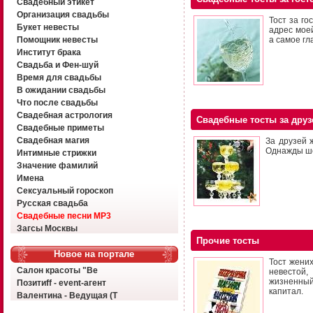
Свадебный этикет
Организация свадьбы
Тост за го
Букет невесты
адрес мое
Помощник невесты
а самое гл
Институт брака
Свадьба и Фен-шуй
Время для свадьбы
В ожидании свадьбы
Что после свадьбы
Свадебная астрология
Свадебные тосты за друз
Свадебные приметы
Свадебная магия
За друзей 
Однажды ше
Интимные стрижки
Значение фамилий
Имена
Сексуальный гороскоп
Русская свадьба
Свадебные песни MP3
Загсы Москвы
Прочие тосты
Новое на портале
Тост жени
Салон красоты "Ве
невестой,
жизненный
Позитиff - event-агент
капитал.
Валентина - Ведущая (Т