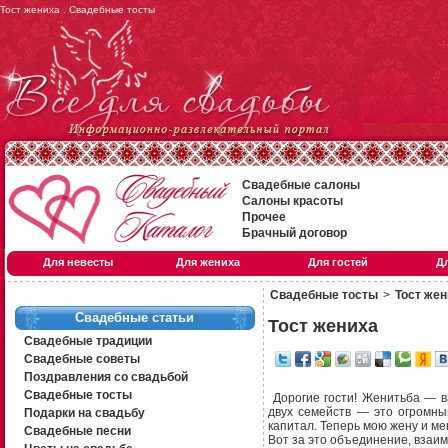
Тост жениха . Свадебные тосты
Свадебные салоны
Салоны красоты
Прочее
Брачный договор
Для невесты
Для жениха
Для гостей
Д
Свадебные тосты
>
Тост же
Свадебные статьи
Тост жениха
Свадебные традиции
Свадебные советы
Поздравления со свадьбой
Свадебные тосты
Дорогие гости! Женитьба — в
двух семейств — это огромны
Подарки на свадьбу
капитал. Теперь мою жену и мен
Свадебные песни
Вот за это объединение, взаим