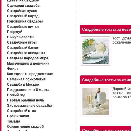
Цветы на свадьбе
Сценарий свадьбы
Свадебная кухня
Свадебный наряд
Годовщина свадьбы
Свадебные шутки
Свадебные тосты за неве
Поцелуй
Выкуп невесты
Тост друг
Свадебные игры
сожаление
Свадебный банкет
Свадебные анекдоты
Свадьбы народов мира
Мальчишник и девичник
Флирт
Как сделать предложение
Семейная психология
Свадебные тосты за жен
Свадьба в Москве
Дорогой м
Поздравления к 8 марта
так же, ка
Новый год
бокал за т
Первая брачная ночь
Экстремальные свадьбы
Свадебный стол
Брак и закон
Тамада
Оформление свадеб
Свадебные тосты за гост