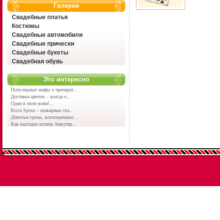
Галереи
Свадебные платья
Костюмы
Свадебные автомобили
Свадебные прически
Свадебные букеты
Свадебная обувь
Это интересно
Популярные мифы о препарат...
Доставка цветов – всегда е...
Один в поле воин!...
Ricca Sposa – шикарные сва...
Девичьи грезы, воплощенные...
Как выгодно купить бижутер...