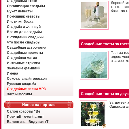
Свадебный этикет
Дорогой м
Организация свадьбы
так же, ка
бокал за т
Букет невесты
Помощник невесты
Институт брака
Свадьба и Фен-шуй
Время для свадьбы
В ожидании свадьбы
Что после свадьбы
Свадебные тосты за гост
Свадебная астрология
Свадебные приметы
Тост за го
адрес мое
Свадебная магия
а самое гл
Интимные стрижки
Значение фамилий
Имена
Сексуальный гороскоп
Русская свадьба
Свадебные песни MP3
Свадебные тосты за друз
Загсы Москвы
За друзей 
Новое на портале
Однажды ше
Салон красоты "Ве
Позитиff - event-агент
Валентина - Ведущая (Т