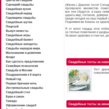
Цветы на свадьбе
Сценарий свадьбы
(Жених.) Дорогие гости! Сего
прозвучало множество пожел
Свадебная кухня
все они сбудутся, в нашу семе
Свадебный наряд
царить мир, согласие, доверие
Годовщина свадьбы
придя сегодня на наш первый 
Поднимем же бокалы за здоровь
Свадебные шутки
Поцелуй
Я от всего сердца хочу побл
Выкуп невесты
за теплые пожелания и щедры
Свадебные игры
За ваше здоровье и счастье, до
Свадебный банкет
Свадебные анекдоты
Свадьбы народов мира
Мальчишник и девичник
Флирт
Как сделать предложение
Свадебные тосты за неве
Семейная психология
Тост друг
Свадьба в Москве
сожаление
Поздравления к 8 марта
Новый год
Первая брачная ночь
Экстремальные свадьбы
Свадебный стол
Брак и закон
Тамада
Свадебные тосты за жен
Оформление свадеб