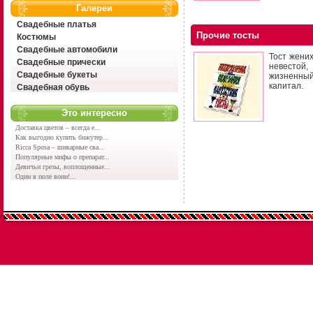
Галереи
Свадебные платья
Прочие тосты
Костюмы
Свадебные автомобили
Тост жени
Свадебные прически
невестой,
Свадебные букеты
жизненный
капитал.
Свадебная обувь
Это интересно
Доставка цветов – всегда е...
Как выгодно купить бижутер...
Ricca Sposa – шикарные сва...
Популярные мифы о препарат...
Девичьи грезы, воплощенные...
Один в поле воин!...