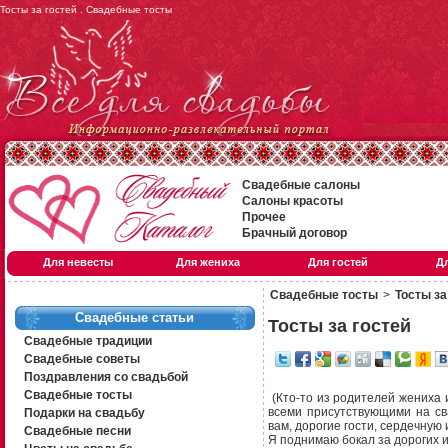
Тосты за гостей . Свадебные тосты
Свадебные салоны
Салоны красоты
Прочее
Брачный договор
Для невесты
Для жениха
Для гостей
Д
Свадебные тосты
>
Тосты за
Свадебные статьи
Тосты за гостей
Свадебные традиции
Свадебные советы
Поздравления со свадьбой
Свадебные тосты
(Кто-то
из родителей жениха и
всеми присутствующими на св
Подарки на свадьбу
вам, дорогие гости, сердечную 
Свадебные песни
Я поднимаю бокал за дорогих и