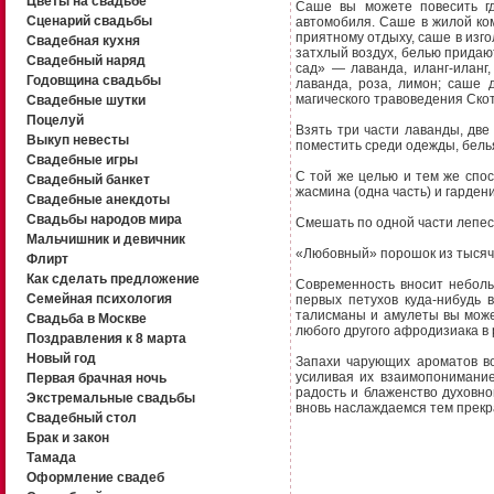
Цветы на свадьбе
Саше вы можете повесить гд
Сценарий свадьбы
автомобиля. Саше в жилой ком
приятному отдыху, саше в изго
Свадебная кухня
затхлый воздух, белью придают
Свадебный наряд
сад» — лаванда, иланг-иланг
Годовщина свадьбы
лаванда, роза, лимон; саше 
магического травоведения Ско
Свадебные шутки
Поцелуй
Взять три части лаванды, две 
Выкуп невесты
поместить среди одежды, белья
Свадебные игры
С той же целью и тем же спосо
Свадебный банкет
жасмина (одна часть) и гардени
Свадебные анекдоты
Свадьбы народов мира
Смешать по одной части лепест
Мальчишник и девичник
«Любовный» порошок из тысяче
Флирт
Как сделать предложение
Современность вносит неболь
Семейная психология
первых петухов куда-нибудь 
талисманы и амулеты вы може
Свадьба в Москве
любого другого афродизиака в 
Поздравления к 8 марта
Новый год
Запахи чарующих ароматов в
усиливая их взаимопонимание
Первая брачная ночь
радость и блаженство духовно
Экстремальные свадьбы
вновь наслаждаемся тем прекр
Свадебный стол
Брак и закон
Тамада
Оформление свадеб