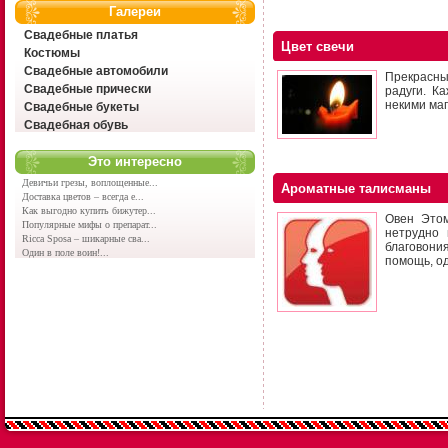
Галереи
Свадебные платья
Цвет свечи
Костюмы
Свадебные автомобили
Прекрасны
Свадебные прически
радуги. К
некими маг
Свадебные букеты
Свадебная обувь
Это интересно
Девичьи грезы, воплощенные...
Ароматные талисманы
Доставка цветов – всегда е...
Как выгодно купить бижутер...
Овен Этом
Популярные мифы о препарат...
нетрудно 
Ricca Sposa – шикарные сва...
благовони
Один в поле воин!...
помощь, о