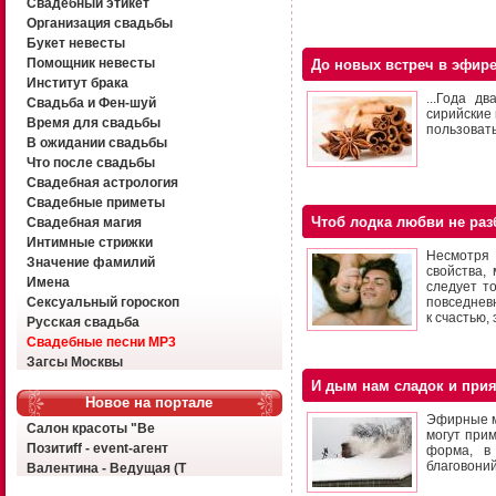
Свадебный этикет
Организация свадьбы
Букет невесты
Помощник невесты
До новых встреч в эфир
Институт брака
...Года д
Свадьба и Фен-шуй
сирийские 
Время для свадьбы
пользоват
В ожидании свадьбы
Что после свадьбы
Свадебная астрология
Свадебные приметы
Чтоб лодка любви не раз
Свадебная магия
Интимные стрижки
Несмотря
Значение фамилий
свойства,
Имена
следует т
Сексуальный гороскоп
повседневн
к счастью,
Русская свадьба
Свадебные песни MP3
Загсы Москвы
И дым нам сладок и при
Новое на портале
Эфирные ма
Салон красоты "Ве
могут при
Позитиff - event-агент
форма, в
благовоний
Валентина - Ведущая (Т