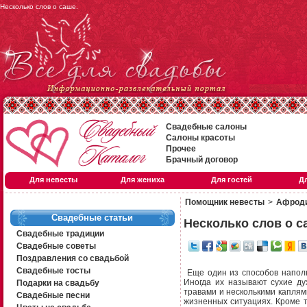
Несколько слов о саше.
Свадебные салоны
Салоны красоты
Прочее
Брачный договор
Для невесты
Для жениха
Для гостей
Д
Помощник невесты
>
Афроди
Свадебные статьи
Несколько слов о с
Свадебные традиции
Свадебные советы
Поздравления со свадьбой
Свадебные тосты
Еще один из способов напол
Иногда их называют сухие д
Подарки на свадьбу
травами и несколькими капля
Свадебные песни
жизненных ситуациях. Кроме т