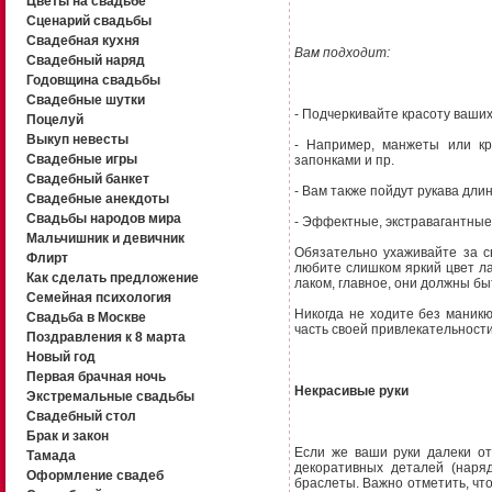
Цветы на свадьбе
Сценарий свадьбы
Свадебная кухня
Вам подходит:
Свадебный наряд
Годовщина свадьбы
Свадебные шутки
- Подчеркивайте красоту ваши
Поцелуй
Выкуп невесты
- Например, манжеты или кр
Свадебные игры
запонками и пр.
Свадебный банкет
- Вам также пойдут рукава дли
Свадебные анекдоты
Свадьбы народов мира
- Эффектные, экстравагантные 
Мальчишник и девичник
Обязательно ухаживайте за с
Флирт
любите слишком яркий цвет л
Как сделать предложение
лаком, главное, они должны б
Семейная психология
Никогда не ходите без маникю
Свадьба в Москве
часть своей привлекательности
Поздравления к 8 марта
Новый год
Первая брачная ночь
Некрасивые руки
Экстремальные свадьбы
Свадебный стол
Брак и закон
Если же ваши руки далеки от
Тамада
декоративных деталей (наряд
Оформление свадеб
браслеты. Важно отметить, что