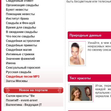
Свадебный этикет
быть бесцветным или телесны
Организация свадьбы
Букет невесты
Помощник невесты
Институт брака
Свадьба и Фен-шуй
Время для свадьбы
В ожидании свадьбы
Природные данные
Что после свадьбы
Свадебная астрология
Узнайте, в чем
Свадебные приметы
некрасивых жен
Свадебная магия
по-своему секса
Интимные стрижки
Значение фамилий
Имена
Сексуальный гороскоп
Русская свадьба
Свадебные песни MP3
Тест красоты
Загсы Москвы
Итак, пер
каждой ж
Новое на портале
купальник
Салон красоты "Ве
зеркалом. 
Позитиff - event-агент
Валентина - Ведущая (Т