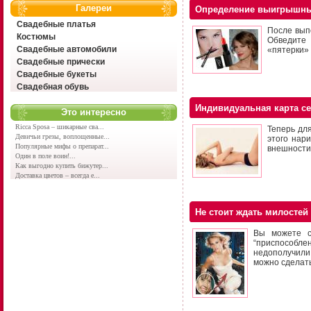
Галереи
Определение выигрышны
Свадебные платья
После вып
Костюмы
Обведите 
Свадебные автомобили
«пятерки» 
Свадебные прически
Свадебные букеты
Свадебная обувь
Индивидуальная карта с
Это интересно
Ricca Sposa – шикарные сва...
Теперь дл
Девичьи грезы, воплощенные...
этого нар
Популярные мифы о препарат...
внешности
Один в поле воин!...
Как выгодно купить бижутер...
Доставка цветов – всегда е...
Не стоит ждать милостей
Вы можете с
“приспособле
недополучили
можно сделать