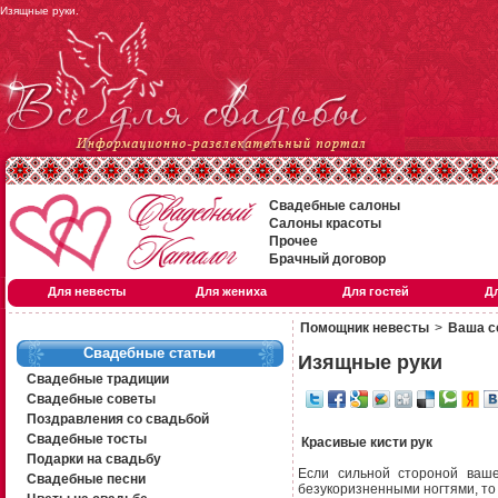
Изящные руки.
Свадебные салоны
Салоны красоты
Прочее
Брачный договор
Для невесты
Для жениха
Для гостей
Д
Помощник невесты
>
Ваша с
Свадебные статьи
Изящные руки
Свадебные традиции
Свадебные советы
Поздравления со свадьбой
Свадебные тосты
Красивые кисти рук
Подарки на свадьбу
Если сильной стороной ваш
Свадебные песни
безукоризненными ногтями, то 