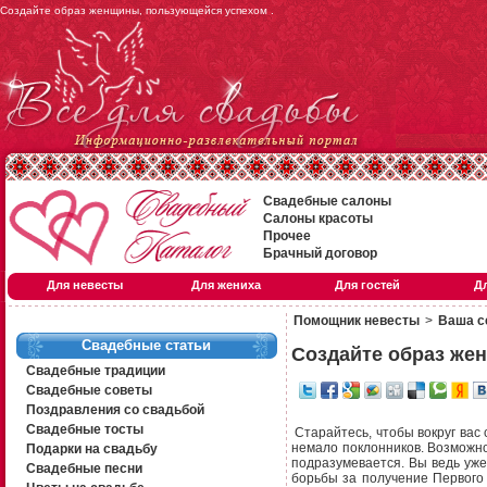
Создайте образ женщины, пользующейся успехом .
Свадебные салоны
Салоны красоты
Прочее
Брачный договор
Для невесты
Для жениха
Для гостей
Д
Помощник невесты
>
Ваша с
Свадебные статьи
Создайте образ же
Свадебные традиции
Свадебные советы
Поздравления со свадьбой
Свадебные тосты
Старайтесь, чтобы вокруг вас 
немало поклонников. Возможно,
Подарки на свадьбу
подразумевается. Вы ведь уже
Свадебные песни
борьбы за получение Первого