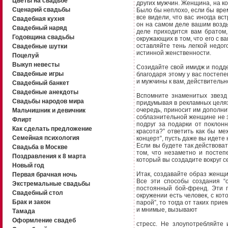
Цветы на свадьбе
других мужчин. Женщина, на ко
Сценарий свадьбы
Было бы неплохо, если бы врем
все видели, что вас иногда вс
Свадебная кухня
он на самом деле вашим возды
Свадебный наряд
деле приходится вам братом,
Годовщина свадьбы
окружающих в том, что его с 
оставляйте тень легкой недо
Свадебные шутки
истинной женственности.
Поцелуй
Выкуп невесты
Созидайте свой имидж и поддер
Свадебные игры
благодаря этому у вас постеп
и мужчины к вам, действительн
Свадебный банкет
Свадебные анекдоты
Вспомните знаменитых звезд 
Свадьбы народов мира
придумывая в рекламных целях 
очередь, приносит им дополн
Мальчишник и девичник
соблазнительной женщине не 
Флирт
подруг за подарки от поклонн
Как сделать предложение
красота?” ответить как бы ме
Семейная психология
концерт”, пусть даже вы идете 
Если вы будете так действоват
Свадьба в Москве
том, что незаметно и постеп
Поздравления к 8 марта
который вы создадите вокруг с
Новый год
Итак, создавайте образ женщи
Первая брачная ночь
Все эти способы создания “
Экстремальные свадьбы
постоянный бой-френд. Эти п
Свадебный стол
окружении есть человек, с кот
Брак и закон
парой”, то тогда от таких при
и мнимые, вызывают
Тамада
Оформление свадеб
стресс. Не злоупотребляйте 