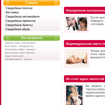
Галереи
Свадебные платья
Определение выигрышны
Костюмы
Свадебные автомобили
После вып
Свадебные прически
Обведите 
«пятерки» 
Свадебные букеты
Свадебная обувь
Это интересно
Девичьи грезы, воплощенные...
Индивидуальная карта с
Ricca Sposa – шикарные сва...
Популярные мифы о препарат...
Теперь дл
Как выгодно купить бижутер...
этого нар
Один в поле воин!...
внешности
Доставка цветов – всегда е...
Не стоит ждать милостей
Вы можете с
“приспособле
недополучили
можно сделать