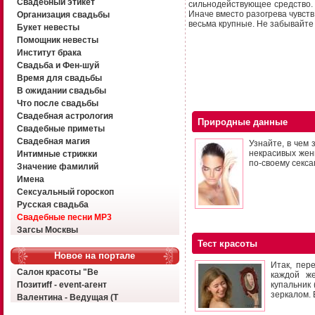
Свадебный этикет
сильнодействующее средство. 
Иначе вместо разогрева чувств
Организация свадьбы
весьма крупные. Не забывайте
Букет невесты
Помощник невесты
Институт брака
Свадьба и Фен-шуй
Время для свадьбы
В ожидании свадьбы
Что после свадьбы
Свадебная астрология
Природные данные
Свадебные приметы
Свадебная магия
Узнайте, в чем
некрасивых жен
Интимные стрижки
по-своему секса
Значение фамилий
Имена
Сексуальный гороскоп
Русская свадьба
Свадебные песни MP3
Загсы Москвы
Тест красоты
Новое на портале
Итак, пер
Салон красоты "Ве
каждой ж
Позитиff - event-агент
купальник
зеркалом. 
Валентина - Ведущая (Т