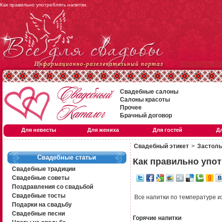
Как правильно употреблять напитки.
Свадебные салоны
Салоны красоты
Прочее
Брачный договор
Для невесты
Для жениха
Для гостей
Д
Свадебный этикет
>
Застоль
Свадебные статьи
Как правильно упот
Свадебные традиции
Свадебные советы
Поздравления со свадьбой
Свадебные тосты
Все напитки по температуре и
Подарки на свадьбу
Свадебные песни
Горячие напитки