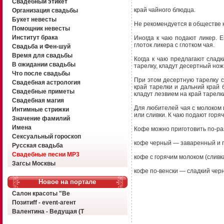
Свадебный этикет
край чайного блюдца.
Организация свадьбы
Букет невесты
Не рекомендуется в обществе к
Помощник невесты
Институт брака
Иногда к чаю подают ликер. Е
глоток ликера с глотком чая.
Свадьба и Фен-шуй
Время для свадьбы
Когда к чаю предлагают сладк
В ожидании свадьбы
тарелку, кладут десертный нож
Что после свадьбы
При этом десертную тарелку с
Свадебная астрология
край тарелки и дальний край
Свадебные приметы
кладут лезвием на край тарелк
Свадебная магия
Для любителей чая с молоком 
Интимные стрижки
или сливки. К чаю подают горяч
Значение фамилий
Имена
Кофе можно приготовить по-ра
Сексуальный гороскоп
кофе черный — заваренный и 
Русская свадьба
Свадебные песни MP3
кофе с горячим молоком (сливк
Загсы Москвы
кофе по-венски — сладкий черн
Новое на портале
Салон красоты "Ве
Позитиff - event-агент
Валентина - Ведущая (Т