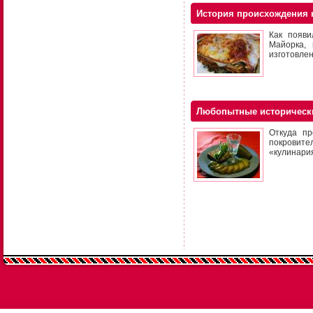
История происхождения 
Как появи
Майорка,
изготовлен
Любопытные историческ
Откуда пр
покровите
«кулинари