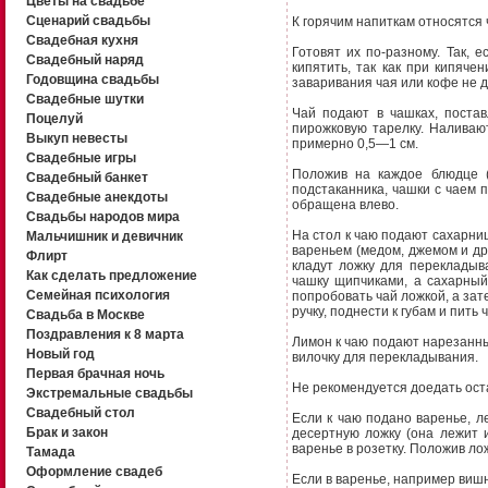
Цветы на свадьбе
Сценарий свадьбы
К горячим напиткам относятся ч
Свадебная кухня
Готовят их по-разному. Так, 
Свадебный наряд
кипятить, так как при кипяч
Годовщина свадьбы
заваривания чая или кофе не 
Свадебные шутки
Чай подают в чашках, постав
Поцелуй
пирожковую тарелку. Наливают
Выкуп невесты
примерно 0,5—1 см.
Свадебные игры
Положив на каждое блюдце (
Свадебный банкет
подстаканника, чашки с чаем 
Свадебные анекдоты
обращена влево.
Свадьбы народов мира
На стол к чаю подают сахарниц
Мальчишник и девичник
вареньем (медом, джемом и др.
Флирт
кладут ложку для перекладыва
Как сделать предложение
чашку щипчиками, а сахарный
Семейная психология
попробовать чай ложкой, а зат
ручку, поднести к губам и пить
Свадьба в Москве
Поздравления к 8 марта
Лимон к чаю подают нарезанны
Новый год
вилочку для перекладывания.
Первая брачная ночь
Не рекомендуется доедать оста
Экстремальные свадьбы
Свадебный стол
Если к чаю подано варенье, л
Брак и закон
десертную ложку (она лежит 
варенье в розетку. Положив лож
Тамада
Оформление свадеб
Если в варенье, например виш