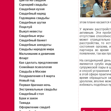
Цветы на свадьбе
Сценарий свадьбы
Свадебная кухня
Свадебный наряд
Годовщина свадьбы
этом плане касаются 
Свадебные шутки
Поцелуй
У мужчин расстройст
Выкуп невесты
активным. Эти проб
Свадебные игры
отсутствие способнос
может отрицательно
Свадебный банкет
расстройства, то ес
Свадебные анекдоты
состояния оргазма, 
Свадьбы народов мира
партнера во время 
появлении, так как п
Мальчишник и девичник
Флирт
На сегодняшний день,
Как сделать предложение
являются сугубо инд
Семейная психология
супружеской пары в ц
и способ устранения 
Свадьба в Москве
в этой сфере практич
Поздравления к 8 марта
время обращаться за
Новый год
урологии, вполне мож
избежать подобных пр
Первая брачная ночь
Экстремальные свадьбы
Свадебный стол
Брак и закон
Тамада
Оформление свадеб