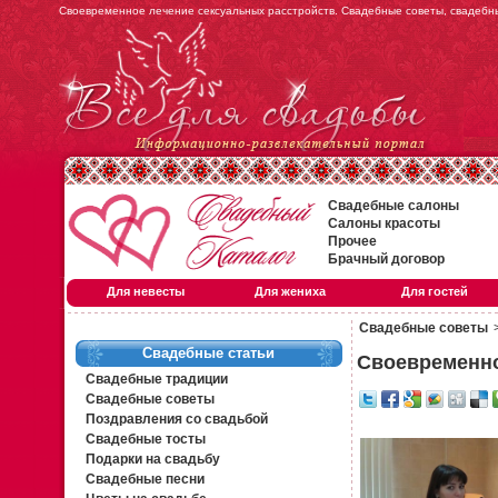
Своевременное лечение сексуальных расстройств. Свадебные советы, свадеб
Свадебные салоны
Салоны красоты
Прочее
Брачный договор
Для невесты
Для жениха
Для гостей
Свадебные советы
Свадебные статьи
Своевременно
Свадебные традиции
Свадебные советы
Поздравления со свадьбой
Свадебные тосты
Подарки на свадьбу
Свадебные песни