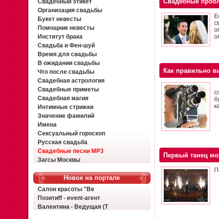
Свадебные проб
Свадебный этикет
Организация свадьбы
Е
Букет невесты
с
Помощник невесты
о
Институт брака
о
Свадьба и Фен-шуй
Время для свадьбы
В ожидании свадьбы
Как правильно в
Что после свадьбы
Свадебная астрология
К
Свадебные приметы
с
Свадебная магия
б
к
Интимные стрижки
Значение фамилий
Имена
Сексуальный гороскоп
Русская свадьба
Свадебные песни MP3
Первый танец м
Загсы Москвы
П
Новое на портале
Салон красоты "Ве
Позитиff - event-агент
Валентина - Ведущая (Т