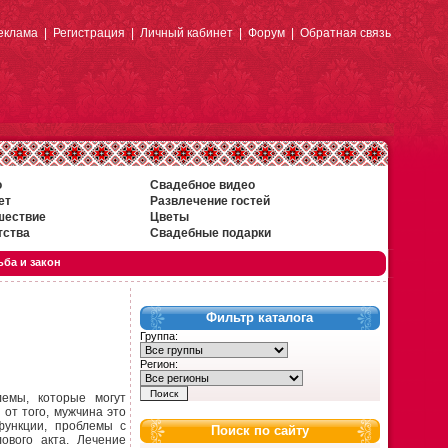
еклама
|
Регистрация
|
Личный кабинет
|
Форум
|
Обратная связь
о
Свадебное видео
ет
Развлечение гостей
шествие
Цветы
тства
Свадебные подарки
ба и закон
Фильтр каталога
Группа:
Регион:
лемы, которые могут
 от того, мужчина это
функции, проблемы с
Поиск по сайту
ового акта. Лечение