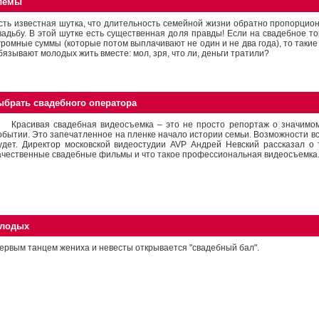
лемы
сть известная шутка, что длительность семейной жизни обратно пропорцио
вадьбу. В этой шутке есть существенная доля правды! Если на свадебное т
громные суммы (которые потом выплачивают не один и не два года), то таки
бязывают молодых жить вместе: мол, зря, что ли, деньги тратили?
ыбрать свадебного оператора
расивая свадебная видеосъемка – это не просто репортаж о значимо
обытии. Это запечатленное на пленке начало истории семьи. Возможности вс
удет. Директор московской видеостудии AVP Андрей Невский рассказал о 
ачественные свадебные фильмы и что такое профессиональная видеосъемка
олодых
ервым танцем жениха и невесты открывается "свадебный бал".