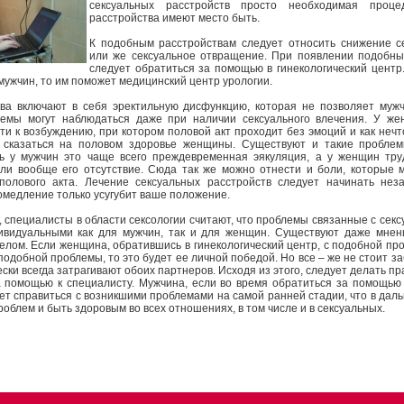
сексуальных расстройств просто необходимая проце
расстройства имеют место быть.
К подобным расстройствам следует относить снижение с
или же сексуальное отвращение. При появлении подобны
следует обратиться за помощью в гинекологический центр
мужчин, то им поможет медицинский центр урологии.
ва включают в себя эректильную дисфункцию, которая не позволяет муж
лемы могут наблюдаться даже при наличии сексуального влечения. У же
ти к возбуждению, при котором половой акт проходит без эмоций и как нечт
 сказаться на половом здоровье женщины. Существуют и такие проблемы
ть у мужчин это чаще всего преждевременная эякуляция, а у женщин тр
или вообще его отсутствие. Сюда так же можно отнести и боли, которые 
полового акта. Лечение сексуальных расстройств следует начинать нез
ромедление только усугубит ваше положение.
 специалисты в области сексологии считают, что проблемы связанные с сек
ивидуальными как для мужчин, так и для женщин. Существуют даже мнен
елом. Если женщина, обратившись в гинекологический центр, с подобной пр
подобной проблемы, то это будет ее личной победой. Но все – же не стоит з
ески всегда затрагивают обоих партнеров. Исходя из этого, следует делать п
 помощью к специалисту. Мужчина, если во время обратиться за помощью
ет справиться с возникшими проблемами на самой ранней стадии, что в дал
облем и быть здоровым во всех отношениях, в том числе и в сексуальных.