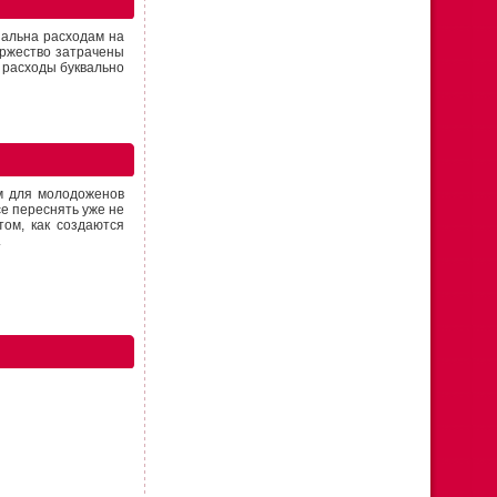
нальна расходам на
оржество затрачены
е расходы буквально
м для молодоженов
е переснять уже не
том, как создаются
.