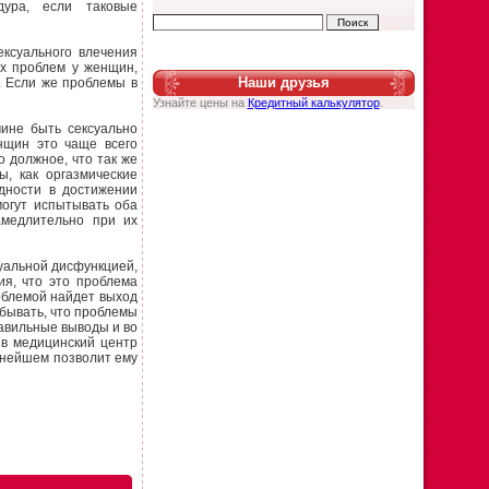
дура, если таковые
ексуального влечения
х проблем у женщин,
Наши друзья
. Если же проблемы в
Узнайте цены на
Кредитный калькулятор
.
чине быть сексуально
нщин это чаще всего
о должное, что так же
, как оргазмические
удности в достижении
могут испытывать оба
амедлительно при их
суальной дисфункцией,
ия, что это проблема
облемой найдет выход
абывать, что проблемы
равильные выводы и во
 в медицинский центр
ьнейшем позволит ему