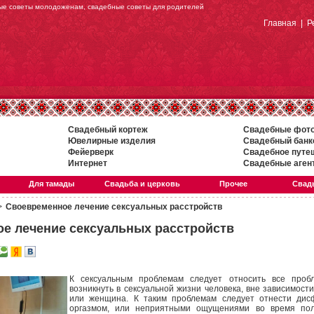
ные советы молодоженам, свадебные советы для родителей
Главная
|
Р
Свадебный кортеж
Свадебные фот
Ювелирные изделия
Свадебный банк
Фейерверк
Свадебное путе
Интернет
Свадебные аген
Для тамады
Свадьба и церковь
Прочее
Свадь
>
Своевременное лечение сексуальных расстройств
е лечение сексуальных расстройств
К сексуальным проблемам следует относить все проб
возникнуть в сексуальной жизни человека, вне зависимости
или женщина. К таким проблемам следует отнести дис
оргазмом, или неприятными ощущениями во время пол